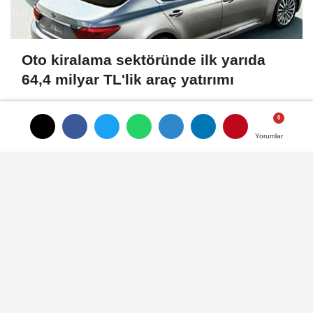
Oto kiralama sektöründe ilk yarıda
64,4 milyar TL'lik araç yatırımı
Yorumlar
Yorumlar
Altın fiyatlarında yön değişiyor mu?
Altında son görünüm!