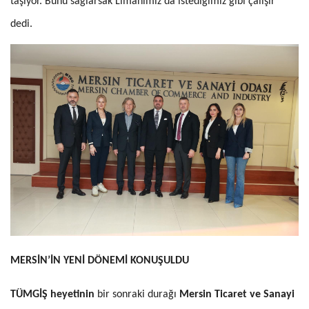
taşıyor. Bunu sağlarsak Limanımız da istediğimiz gibi çalışır”
dedi.
MERSİN’İN YENİ DÖNEMİ KONUŞULDU
TÜMGİŞ heyetinin
bir sonraki durağı
Mersin Ticaret ve Sanayi