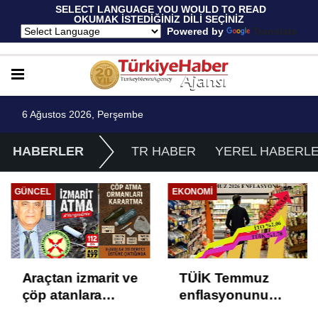
 SELECT LANGUAGE YOU WOULD TO READ 
OKUMAK İSTEDİĞİNİZ DİLİ SEÇİNİZ
  Powered by 
Translate
6 Ağustos 2026, Perşembe
HABERLER
TR HABER
YEREL HABERL
GÜNCEL
EKONOMI
E
Araçtan izmarit ve
TÜİK Temmuz
çöp atanlara
enflasyonunu
uyarı: Trafiğin
%31,75; ENAG