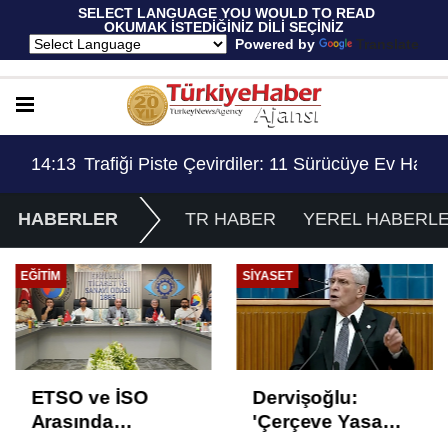
 SELECT LANGUAGE YOU WOULD TO READ 
OKUMAK İSTEDİĞİNİZ DİLİ SEÇİNİZ
  Powered by 
Translate
Sınırlaması Adil Mi..?
14:13
Trafiği Piste Çevirdiler: 11 Sürücüye Ev Hapsi
HABERLER
TR HABER
YEREL HABERL
IM
SIYASET
GÜN
TSO ve İSO
Dervişoğlu:
Ar
rasında
'Çerçeve Yasa
çö
stihdam Odaklı
Çözüm Değil,
uy