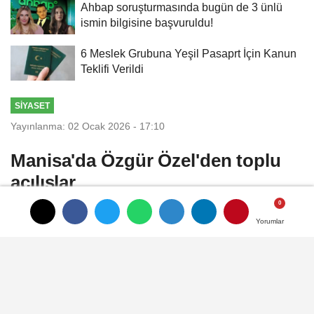
Ahbap soruşturmasında bugün de 3 ünlü
ismin bilgisine başvuruldu!
6 Meslek Grubuna Yeşil Pasaprt İçin Kanun
Teklifi Verildi
SIYASET
Yayınlanma: 02 Ocak 2026 - 17:10
Manisa'da Özgür Özel'den toplu
açılışlar
CHP Genel Başkanı Özgür Özel’in katıldığı
Yorumlar
Yorumlar
törende Saruhanlı’ya kazandırılan gençlik
merkezi, Kent Lokantası, Halk Mandıra ve
Halk Ekmek tesisleri halkın kullanımına
sunuldu.