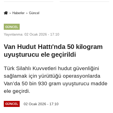
esleki Eğitim
İkinci Cumhuriyet
si
rotokolü
ve İhanet
iz
Haberler
Güncel
Belgesidir!'
af
GÜNCEL
Yayınlanma: 02 Ocak 2026 - 17:10
Van Hudut Hattı'nda 50 kilogram
uyuşturucu ele geçirildi
Türk Silahlı Kuvvetleri hudut güvenliğini
sağlamak için yürüttüğü operasyonlarda
Van’da 50 bin 930 gram uyuşturucu madde
ele geçirdi.
02 Ocak 2026 - 17:10
GÜNCEL