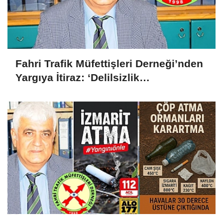
Fahri Trafik Müfettişleri Derneği’nden
Yargıya İtiraz: ‘Delilsizlik
Gerekçesiyle Ceza İptali
Hukuksuzdur’