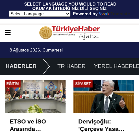
 SELECT LANGUAGE YOU WOULD TO READ 
OKUMAK İSTEDİĞİNİZ DİLİ SEÇİNİZ
  Powered by 
Translate
8 Ağustos 2026, Cumartesi
HABERLER
TR HABER
YEREL HABERL
EĞITIM
SIYASET
ETSO ve İSO
Dervişoğlu:
Arasında
'Çerçeve Yasa
İstihdam Odaklı
Çözüm Değil,