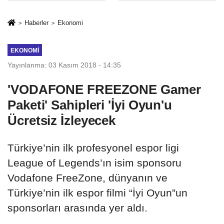
Mesleki Eğitim
İkinci Cumhuriyet
Protokolü
ve İhanet
Haberler
Ekonomi
Belgesidir!'
EKONOMI
Yayınlanma: 03 Kasım 2018 - 14:35
'VODAFONE FREEZONE Gamer
Paketi' Sahipleri 'İyi Oyun'u
Ücretsiz İzleyecek
Türkiye’nin ilk profesyonel espor ligi
League of Legends’ın isim sponsoru
Vodafone FreeZone, dünyanın ve
Türkiye’nin ilk espor filmi “İyi Oyun”un
sponsorları arasında yer aldı.