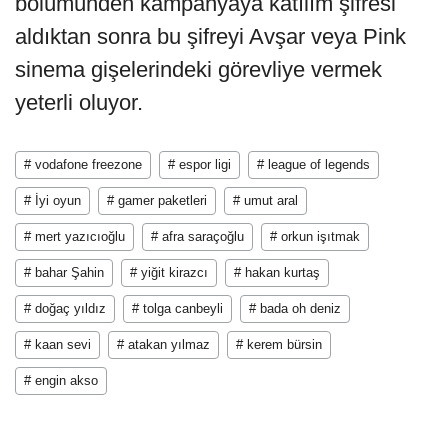
bölümünden kampanyaya katılım şifresi
aldıktan sonra bu şifreyi Avşar veya Pink
sinema gişelerindeki görevliye vermek
yeterli oluyor.
# vodafone freezone
# espor ligi
# league of legends
# İyi oyun
# gamer paketleri
# umut aral
# mert yazıcıoğlu
# afra saraçoğlu
# orkun işıtmak
# bahar Şahin
# yiğit kirazcı
# hakan kurtaş
# doğaç yıldız
# tolga canbeyli
# bada oh deniz
# kaan sevi
# atakan yılmaz
# kerem bürsin
# engin akso