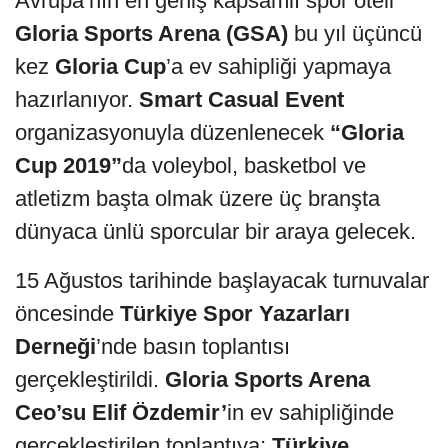
Avrupa’nın en geniş kapsamlı spor oteli
Gloria Sports Arena (GSA)
bu yıl üçüncü
kez
Gloria Cup
’a ev sahipliği yapmaya
hazırlanıyor.
Smart Casual Event
organizasyonuyla düzenlenecek
“Gloria
Cup 2019”
da voleybol, basketbol ve
atletizm başta olmak üzere üç branşta
dünyaca ünlü sporcular bir araya gelecek.
15 Ağustos tarihinde başlayacak turnuvalar
öncesinde
Türkiye Spor Yazarları
Derneği
’nde basın toplantısı
gerçekleştirildi.
Gloria Sports Arena
Ceo’su Elif Özdemir’
in ev sahipliğinde
gerçekleştirilen toplantıya;
Türkiye