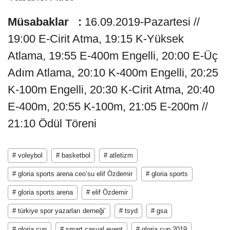
Müsabaklar :
16.09.2019-Pazartesi //
19:00 E-Cirit Atma, 19:15 K-Yüksek
Atlama, 19:55 E-400m Engelli, 20:00 E-Üç
Adım Atlama, 20:10 K-400m Engelli, 20:25
K-100m Engelli, 20:30 K-Cirit Atma, 20:40
E-400m, 20:55 K-100m, 21:05 E-200m //
21:10 Ödül Töreni
# voleybol
# basketbol
# atletizm
# gloria sports arena ceo’su elif Özdemir
# gloria sports
# gloria sports arena
# elif Özdemir
# türkiye spor yazarları derneği’
# tsyd
# gsa
# gloria cup
# smart casual event
# gloria cup 2019