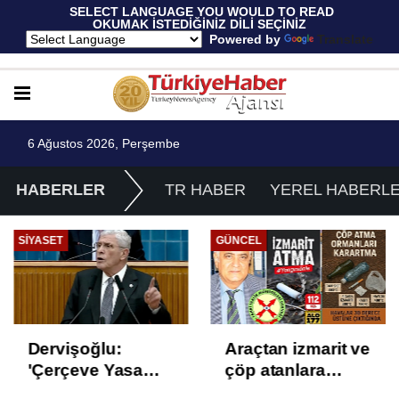
 SELECT LANGUAGE YOU WOULD TO READ 
OKUMAK İSTEDİĞİNİZ DİLİ SEÇİNİZ
  Powered by 
Translate
6 Ağustos 2026, Perşembe
HABERLER
TR HABER
YEREL HABERL
SIYASET
GÜNCEL
Dervişoğlu:
Araçtan izmarit ve
'Çerçeve Yasa
çöp atanlara
Çözüm Değil,
uyarı: Trafiğin