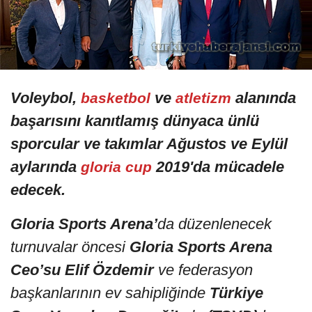
Voleybol,
ve
alanında
basketbol
atletizm
başarısını kanıtlamış dünyaca ünlü
sporcular ve takımlar Ağustos ve Eylül
aylarında
2019'da mücadele
gloria cup
edecek.
Gloria Sports Arena’
da düzenlenecek
turnuvalar öncesi
Gloria Sports Arena
Ceo’su Elif Özdemir
ve federasyon
başkanlarının ev sahipliğinde
Türkiye