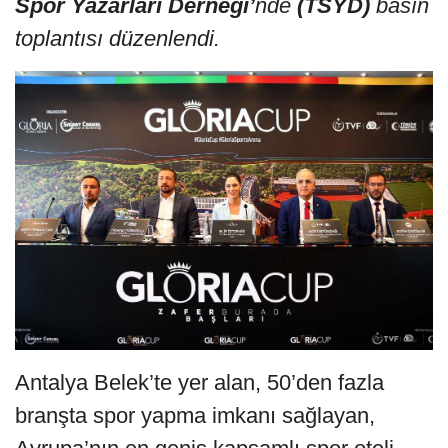
Spor Yazarları Derneği’
nde
(TSYD)
basın
toplantısı düzenlendi.
Antalya Belek’te yer alan, 50’den fazla
branşta spor yapma imkanı sağlayan,