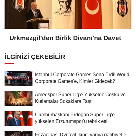
Ürkmezgil'den Birlik Divanı'na Davet
İLGINIZI ÇEKEBILIR
İstanbul Corporate Games Sona Erdi! World
Corporate Games'e, Kimler Gidecek?
Amedspor Süper Lig'e Yükseldi: Coşku ve
Kutlamalar Sokaklara Taştı
Cumhurbaşkanı Erdoğan Süper Lig'e
yükselen Erzurumspor'u tebrik etti
Eczacıbaşı Dynavit ikinci yarıya galibiyetle