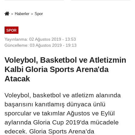
İkinci Cumhuriyet
sivil gözleri
ve İhanet
izmariti
Haberler
Spor
Belgesidir!'
affetmeyecek
SPOR
Yayınlanma: 02 Ağustos 2019 - 13:53
Güncelleme: 03 Ağustos 2019 - 19:13
Voleybol, Basketbol ve Atletizmin
Kalbi Gloria Sports Arena'da
Atacak
Voleybol, basketbol ve atletizm alanında
başarısını kanıtlamış dünyaca ünlü
sporcular ve takımlar Ağustos ve Eylül
aylarında Gloria Cup 2019'da mücadele
edecek. Gloria Sports Arena’da