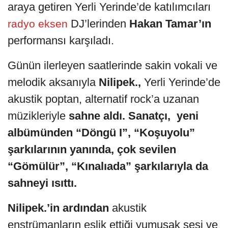
araya getiren Yerli Yerinde’de katılımcıları
DJ’lerinden
Hakan Tamar’ın
radyo eksen
performansı karşıladı.
Günün ilerleyen saatlerinde sakin vokali ve
melodik aksanıyla
Nilipek.,
Yerli Yerinde’de
akustik poptan, alternatif rock’a uzanan
müzikleriyle
sahne aldı. Sanatçı, yeni
albümünden “Döngü I”, “Koşuyolu”
şarkılarının yanında, çok sevilen
“Gömülür”, “Kınalıada” şarkılarıyla da
sahneyi ısıttı.
Nilipek.’in ardından
akustik
enstrümanların eşlik ettiği yumuşak sesi ve