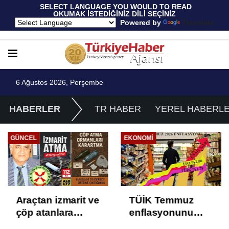
 SELECT LANGUAGE YOU WOULD TO READ 
OKUMAK İSTEDİĞİNİZ DİLİ SEÇİNİZ
  Powered by 
Translate
6 Ağustos 2026, Perşembe
HABERLER
TR HABER
YEREL HABERL
GÜNCEL
EKONOMI
Araçtan izmarit ve
TÜİK Temmuz
çöp atanlara
enflasyonunu
uyarı: Trafiğin
%31,75; ENAG