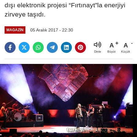
dışı elektronik projesi “Fırtınayt”la enerjiyi
zirveye taşıdı.
05 Aralık 2017 - 22:30
MAGAZIN
A
A
Büyüt
Küçült
Dinle