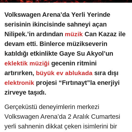
Volkswagen Arena’da Yerli Yerinde
serisinin ikincisinde
sahneyi açan
Nilipek.’in ardından
Can Kazaz ile
müzik
devam etti. Binlerce müzikseverin
katıldığı etkinlikte Gaye Su Akyol’un
gecenin ritmini
eklektik müziği
artırırken,
sıra dışı
büyük ev ablukada
projesi “Fırtınayt”la enerjiyi
elektronik
zirveye taşıdı.
Gerçeküstü deneyimlerin merkezi
Volkswagen Arena’da 2 Aralık Cumartesi
yerli sahnenin dikkat çeken isimlerini bir