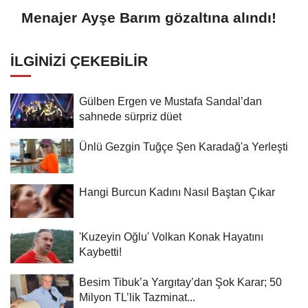
Menajer Ayşe Barım gözaltına alındı!
İLGINIZI ÇEKEBILIR
Gülben Ergen ve Mustafa Sandal’dan
sahnede sürpriz düet
Ünlü Gezgin Tuğçe Şen Karadağ'a Yerleşti
Hangi Burcun Kadını Nasıl Baştan Çıkar
'Kuzeyin Oğlu' Volkan Konak Hayatını
Kaybetti!
Besim Tibuk’a Yargıtay’dan Şok Karar; 50
Milyon TL’lik Tazminat...