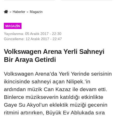
sivil gözleri
%50,49 olarak
izmariti
açıkladı
Haberler
Magazin
affetmeyecek
MAGAZIN
Yayınlanma: 05 Aralık 2017 - 22:30
Güncelleme: 12 Aralık 2017 - 22:47
Volkswagen Arena Yerli Sahneyi
Bir Araya Getirdi
Volkswagen Arena’da Yerli Yerinde serisinin
ikincisinde sahneyi açan Nilipek.’in
ardından müzik Can Kazaz ile devam etti.
Binlerce müzikseverin katıldığı etkinlikte
Gaye Su Akyol’un eklektik müziği gecenin
ritmini artırırken, Büyük Ev Ablukada sıra