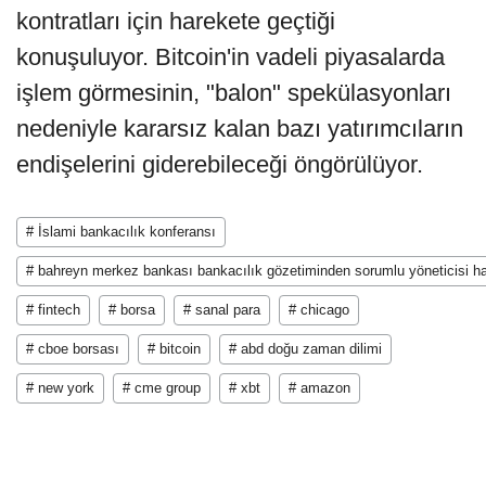
kontratları için harekete geçtiği
konuşuluyor. Bitcoin'in vadeli piyasalarda
işlem görmesinin, "balon" spekülasyonları
nedeniyle kararsız kalan bazı yatırımcıların
endişelerini giderebileceği öngörülüyor.
# İslami bankacılık konferansı
# bahreyn merkez bankası bankacılık gözetiminden sorumlu yöneticisi h
# fintech
# borsa
# sanal para
# chicago
# cboe borsası
# bitcoin
# abd doğu zaman dilimi
# new york
# cme group
# xbt
# amazon