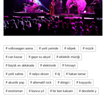
# volkswagen arena
# yerli yerinde
# nilipek.
# müzik
# can kazaz
# gaye su akyol
# eklektik müziği
# büyük ev ablukada
# elektronik
# fırtınayt
# yerli sahne
# radyo eksen
# dj
# hakan tamar
# akustik pop
# alternatif rock
# döngü i
# koşuyolu
# enstrüman
# bunca yıl
# bir ben kalsam
# develerle y