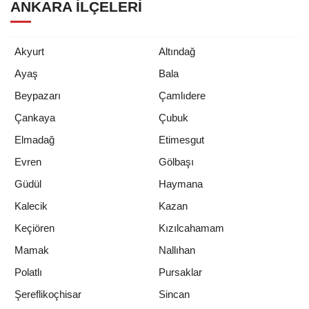
ANKARA İLÇELERI
Akyurt
Altındağ
Ayaş
Bala
Beypazarı
Çamlıdere
Çankaya
Çubuk
Elmadağ
Etimesgut
Evren
Gölbaşı
Güdül
Haymana
Kalecik
Kazan
Keçiören
Kızılcahamam
Mamak
Nallıhan
Polatlı
Pursaklar
Şereflikoçhisar
Sincan