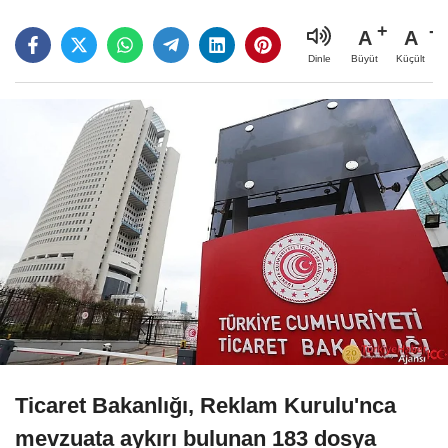
A
A
Büyüt
Küçült
Dinle
Ticaret Bakanlığı, Reklam Kurulu'nca
mevzuata aykırı bulunan 183 dosya