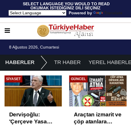
 SELECT LANGUAGE YOU WOULD TO READ 
OKUMAK İSTEDİĞİNİZ DİLİ SEÇİNİZ
  Powered by 
Translate
8 Ağustos 2026, Cumartesi
HABERLER
TR HABER
YEREL HABERL
SIYASET
GÜNCEL
Dervişoğlu:
Araçtan izmarit ve
'Çerçeve Yasa
çöp atanlara
Çözüm Değil,
uyarı: Trafiğin