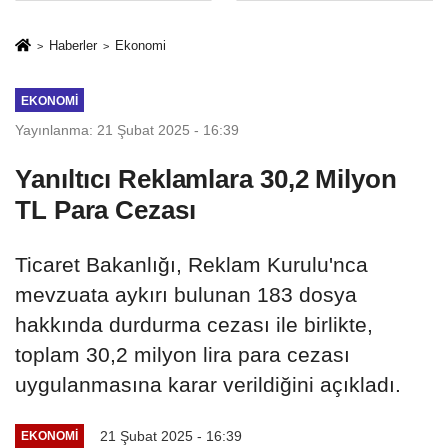
İkinci Cumhuriyet
sivil gözleri
ve İhanet
izmariti
Haberler
Ekonomi
Belgesidir!'
affetmeyecek
EKONOMI
Yayınlanma: 21 Şubat 2025 - 16:39
Yanıltıcı Reklamlara 30,2 Milyon
TL Para Cezası
Ticaret Bakanlığı, Reklam Kurulu'nca
mevzuata aykırı bulunan 183 dosya
hakkında durdurma cezası ile birlikte,
toplam 30,2 milyon lira para cezası
uygulanmasına karar verildiğini açıkladı.
21 Şubat 2025 - 16:39
EKONOMI