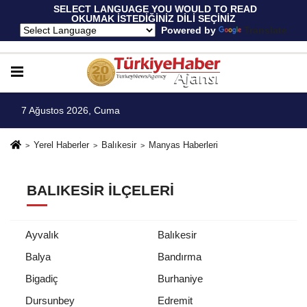
 SELECT LANGUAGE YOU WOULD TO READ 
OKUMAK İSTEDİĞİNİZ DİLİ SEÇİNİZ
  Powered by 
Translate
7 Ağustos 2026, Cuma
Yerel Haberler
Balıkesir
Manyas Haberleri
BALIKESIR İLÇELERI
Ayvalık
Balıkesir
Balya
Bandırma
Bigadiç
Burhaniye
Dursunbey
Edremit