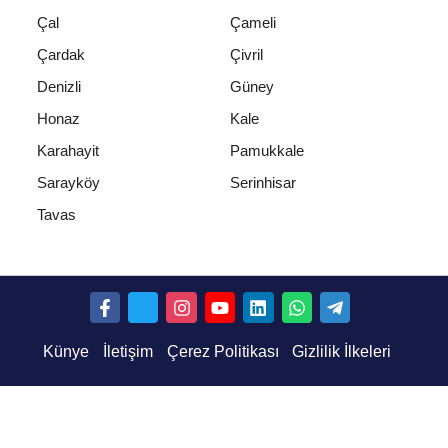
Çal
Çameli
Çardak
Çivril
Denizli
Güney
Honaz
Kale
Karahayit
Pamukkale
Sarayköy
Serinhisar
Tavas
Künye
İletişim
Çerez Politikası
Gizlilik İlkeleri