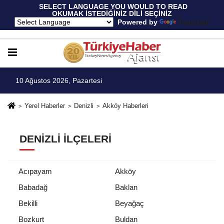
 SELECT LANGUAGE YOU WOULD TO READ 
OKUMAK İSTEDİĞİNİZ DİLİ SEÇİNİZ
  Powered by 
Translate
10 Ağustos 2026, Pazartesi
Yerel Haberler
Denizli
Akköy Haberleri
DENIZLI İLÇELERI
Acıpayam
Akköy
Babadağ
Baklan
Bekilli
Beyağaç
Bozkurt
Buldan