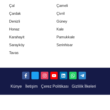
Çal
Çameli
Çardak
Çivril
Denizli
Güney
Honaz
Kale
Karahayit
Pamukkale
Sarayköy
Serinhisar
Tavas
Künye
İletişim
Çerez Politikası
Gizlilik İlkeleri