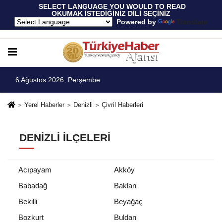
 SELECT LANGUAGE YOU WOULD TO READ 
OKUMAK İSTEDİĞİNİZ DİLİ SEÇİNİZ
  Powered by 
Translate
6 Ağustos 2026, Perşembe
Yerel Haberler
Denizli
Çivril Haberleri
DENIZLI İLÇELERI
Acıpayam
Akköy
Babadağ
Baklan
Bekilli
Beyağaç
Bozkurt
Buldan