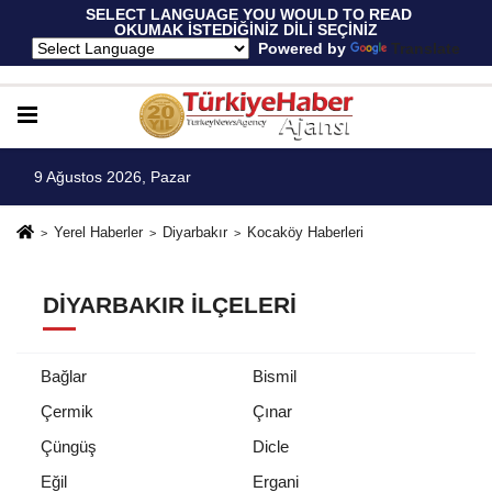
 SELECT LANGUAGE YOU WOULD TO READ 
OKUMAK İSTEDİĞİNİZ DİLİ SEÇİNİZ
  Powered by 
Translate
9 Ağustos 2026, Pazar
Yerel Haberler
Diyarbakır
Kocaköy Haberleri
DIYARBAKIR İLÇELERI
Bağlar
Bismil
Çermik
Çınar
Çüngüş
Dicle
Eğil
Ergani