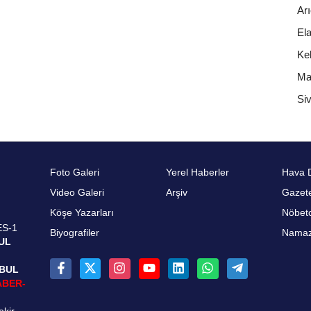
Ar
El
Ke
Ma
Siv
Foto Galeri
Yerel Haberler
Hava 
Video Galeri
Arşiv
Gazete
Köşe Yazarları
Nöbetc
ES-1
Biyografiler
Namaz 
UL
NBUL
ABER-