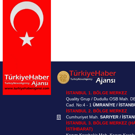
İSTANBUL 1. BÖLGE MERKEZ
Quality Grup / Dudullu OSB Mah. D
Cad. No:4 - 1
ÜMRANİYE / İSTANB
İSTANBUL 2. BÖLGE MERKEZ
Cumhuriyet Mah.
SARIYER / İSTA
İSTANBUL 3. BÖLGE MERKEZ (H
İSTİHBARAT)