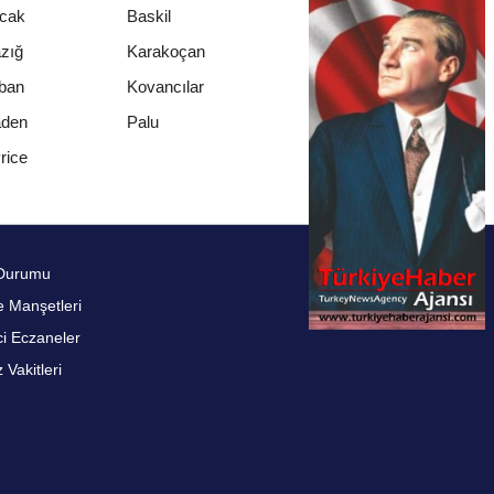
ıcak
Baskil
azığ
Karakoçan
ban
Kovancılar
den
Palu
rice
Durumu
 Manşetleri
i Eczaneler
Vakitleri