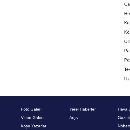
Ça
Ho
Ka
Kö
Olt
Pa
Pa
Te
Uz
Foto Galeri
Yerel Haberler
Hava 
Video Galeri
Arşiv
Gazete
Köşe Yazarları
Nöbetc