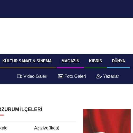
KÜLTÜR SANAT & SINEMA
MAGAZIN
KIBRIS
DÜNYA
Video Galeri
Foto Galeri
Yazarlar
RZURUM İLÇELERI
kale
Aziziye(Ilıca)