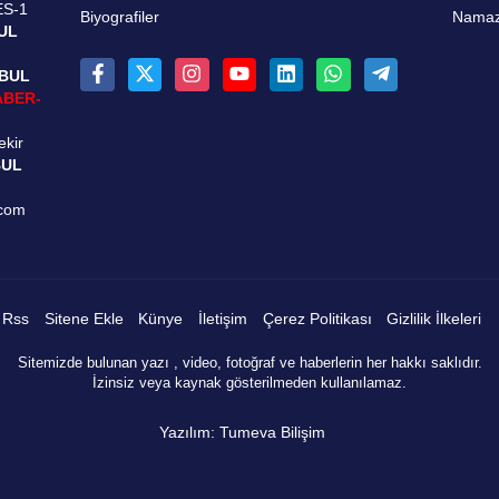
ES-1
Biyografiler
Namaz 
UL
NBUL
ABER-
ekir
BUL
.com
Rss
Sitene Ekle
Künye
İletişim
Çerez Politikası
Gizlilik İlkeleri
Sitemizde bulunan yazı , video, fotoğraf ve haberlerin her hakkı saklıdır.
İzinsiz veya kaynak gösterilmeden kullanılamaz.
Yazılım: Tumeva Bilişim