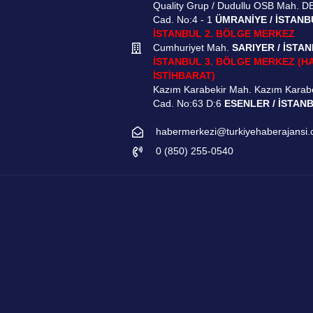
Quality Grup / Dudullu OSB Mah. D
Cad. No:4 - 1
ÜMRANİYE / İSTANB
İSTANBUL 2. BÖLGE MERKEZ
Cumhuriyet Mah.
SARIYER / İSTA
İSTANBUL 3. BÖLGE MERKEZ (H
İSTİHBARAT)
Kazım Karabekir Mah. Kazım Karab
Cad. No:63 D:6
ESENLER / İSTAN
habermerkezi@turkiyehaberajansi
0 (850) 255-0540