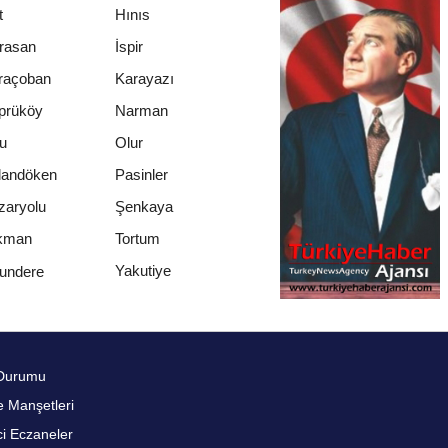
t
Hınıs
rasan
İspir
raçoban
Karayazı
prüköy
Narman
u
Olur
landöken
Pasinler
zaryolu
Şenkaya
kman
Tortum
Yakutiye
undere
Durumu
 Manşetleri
i Eczaneler