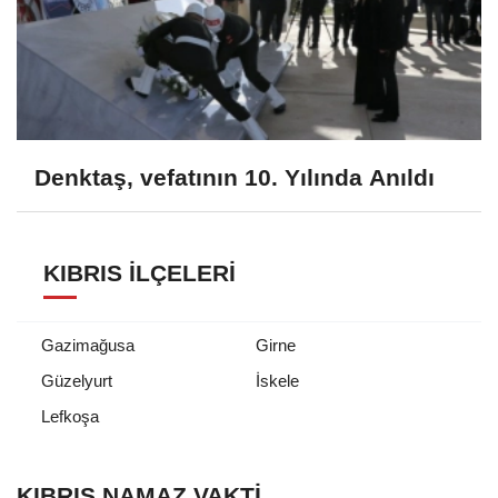
Denktaş, vefatının 10. Yılında Anıldı
KIBRIS İLÇELERI
Gazimağusa
Girne
Güzelyurt
İskele
Lefkoşa
KIBRIS NAMAZ VAKTİ