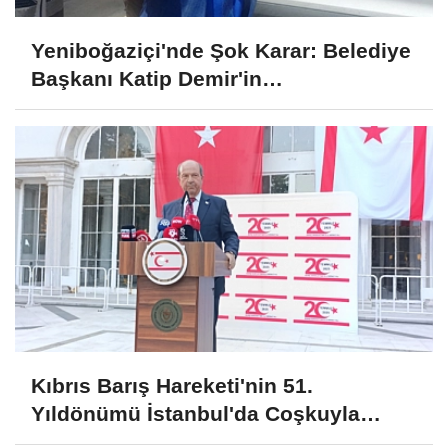
Yeniboğaziçi'nde Şok Karar: Belediye
Başkanı Katip Demir'in
Mahkumiyetine Tepkiler Çığ Gibi
Büyüyor!
Kıbrıs Barış Hareketi'nin 51.
Yıldönümü İstanbul'da Coşkuyla
Kutlandı