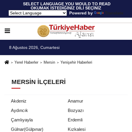
 SELECT LANGUAGE YOU WOULD TO READ 
OKUMAK İSTEDİĞİNİZ DİLİ SEÇİNİZ
  Powered by 
Translate
8 Ağustos 2026, Cumartesi
Yerel Haberler
Mersin
Yenişehir Haberleri
MERSIN İLÇELERI
Akdeniz
Anamur
Aydıncık
Bozyazı
Çamlıyayla
Erdemli
Gülnar(Gülpınar)
Kızkalesi