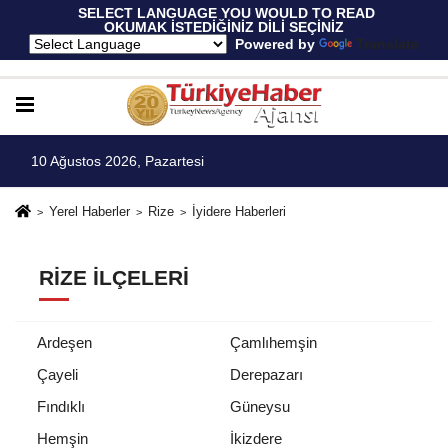
 SELECT LANGUAGE YOU WOULD TO READ 
OKUMAK İSTEDİĞİNİZ DİLİ SEÇİNİZ
  Powered by 
Translate
10 Ağustos 2026, Pazartesi
Yerel Haberler
Rize
İyidere Haberleri
RIZE İLÇELERI
Ardeşen
Çamlıhemşin
Çayeli
Derepazarı
Fındıklı
Güneysu
Hemşin
İkizdere