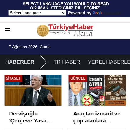
 SELECT LANGUAGE YOU WOULD TO READ 
OKUMAK İSTEDİĞİNİZ DİLİ SEÇİNİZ
  Powered by 
Translate
7 Ağustos 2026, Cuma
HABERLER
TR HABER
YEREL HABERL
SIYASET
GÜNCEL
Dervişoğlu:
Araçtan izmarit ve
'Çerçeve Yasa
çöp atanlara
Çözüm Değil,
uyarı: Trafiğin