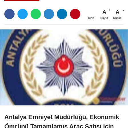
A
A
Büyüt
Küçült
Dinle
Antalya Emniyet Müdürlüğü, Ekonomik
Ömrünü Tamamlamış Araç Satışı için