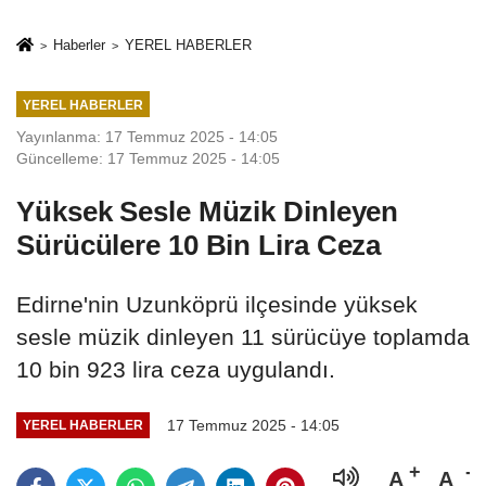
İkinci Cumhuriyet
sivil gözleri
ve İhanet
izmariti
Haberler
YEREL HABERLER
Belgesidir!'
affetmeyecek
YEREL HABERLER
Yayınlanma: 17 Temmuz 2025 - 14:05
Güncelleme: 17 Temmuz 2025 - 14:05
Yüksek Sesle Müzik Dinleyen
Sürücülere 10 Bin Lira Ceza
Edirne'nin Uzunköprü ilçesinde yüksek
sesle müzik dinleyen 11 sürücüye toplamda
10 bin 923 lira ceza uygulandı.
17 Temmuz 2025 - 14:05
YEREL HABERLER
A
A