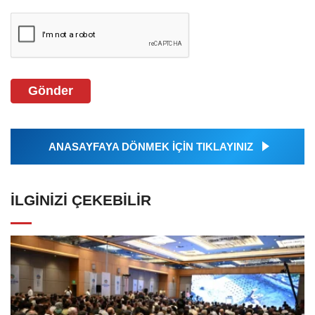
Gönder
ANASAYFAYA DÖNMEK İÇİN TIKLAYINIZ
İLGINIZI ÇEKEBILIR