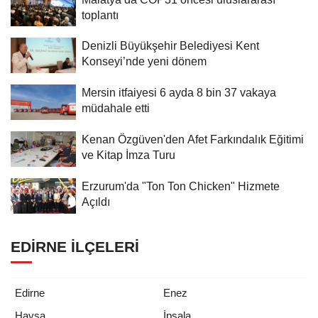
toplantı
Denizli Büyükşehir Belediyesi Kent
Konseyi’nde yeni dönem
Mersin itfaiyesi 6 ayda 8 bin 37 vakaya
müdahale etti
Kenan Özgüven'den Afet Farkındalık Eğitimi
ve Kitap İmza Turu
Erzurum'da "Ton Ton Chicken" Hizmete
Açıldı
EDIRNE İLÇELERI
Edirne
Enez
Havsa
İpsala