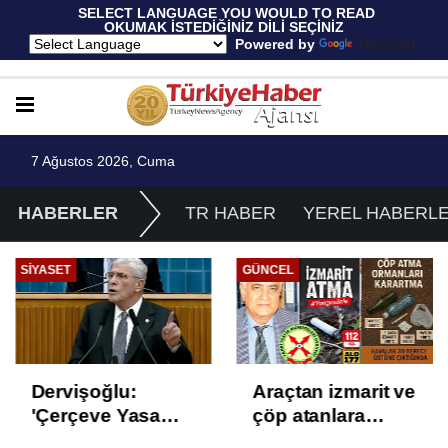
 SELECT LANGUAGE YOU WOULD TO READ 
OKUMAK İSTEDİĞİNİZ DİLİ SEÇİNİZ
  Powered by 
Translate
7 Ağustos 2026, Cuma
HABERLER
TR HABER
YEREL HABERL
SIYASET
GÜNCEL
Dervişoğlu:
Araçtan izmarit ve
'Çerçeve Yasa
çöp atanlara
Çözüm Değil,
uyarı: Trafiğin