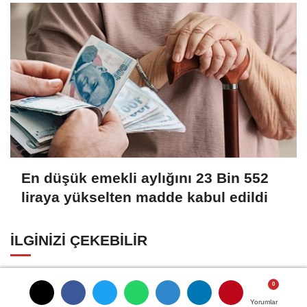
En düşük emekli aylığını 23 Bin 552
liraya yükselten madde kabul edildi
İLGINIZI ÇEKEBILIR
TÜİK Temmuz enflasyonunu %31,75; ENAG
%50,49 olarak açıkladı
Yorumlar
Yorumlar
Yorumlar