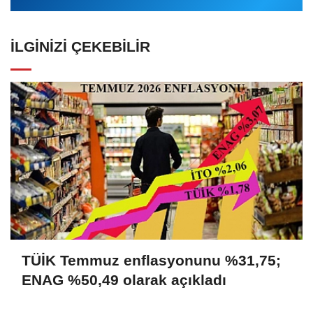
İLGINIZI ÇEKEBILIR
TÜİK Temmuz enflasyonunu %31,75;
ENAG %50,49 olarak açıkladı