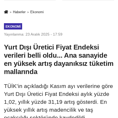
İkinci Cumhuriyet
sivil gözleri
ve İhanet
izmariti
Haberler
Ekonomi
Belgesidir!'
affetmeyecek
EKONOMI
Yayınlanma: 23 Aralık 2025 - 17:59
Yurt Dışı Üretici Fiyat Endeksi
verileri belli oldu... Ana sanayide
en yüksek artış dayanıksız tüketim
mallarında
TÜİK’in açıkladığı Kasım ayı verilerine göre
Yurt Dışı Üretici Fiyat Endeksi aylık yüzde
1,02, yıllık yüzde 31,19 artış gösterdi. En
yüksek yıllık artış madencilik ve taş
ocakçılığı sektöründe kaydedildi.