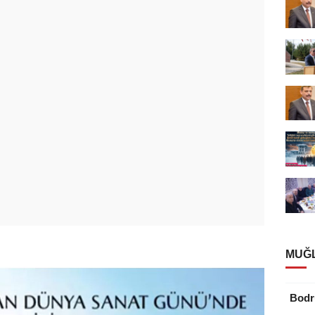
MUĞL
Bod