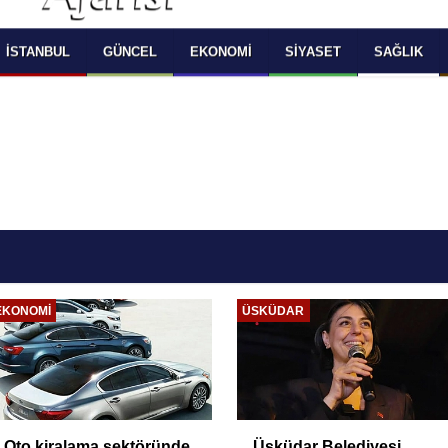
 SELECT LANGUAGE YOU WOULD TO READ 
OKUMAK İSTEDİĞİNİZ DİLİ SEÇİNİZ
  Powered by 
Translate
İSTANBUL
GÜNCEL
EKONOMI
SIYASET
SAĞLIK
EKONOMI
ÜSKÜDAR
Oto kiralama sektöründe
Üsküdar Belediyesi