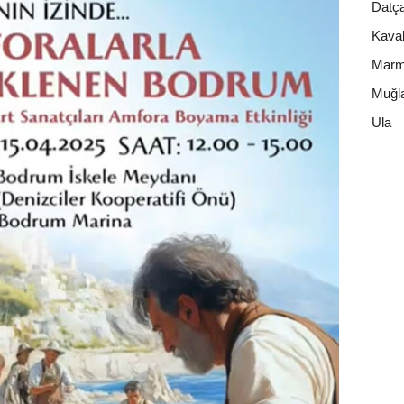
Datç
Kavak
Marm
Muğl
Ula