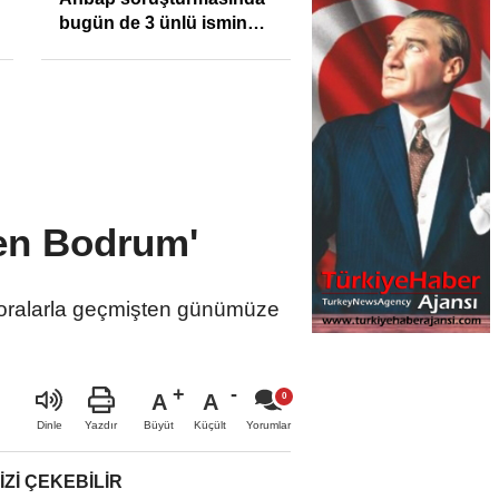
bugün de 3 ünlü ismin
bilgisine başvuruldu!
nen Bodrum'
mforalarla geçmişten günümüze
A
A
Büyüt
Küçült
Dinle
Yazdır
Yorumlar
IZI ÇEKEBILIR