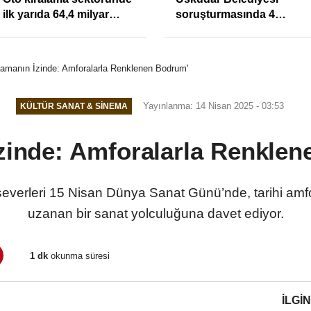
ilk yarıda 64,4 milyar
soruşturmasında 4
TL'lik araç yatırımı
tutuklama
Zamanın İzinde: Amforalarla Renklenen Bodrum'
Yayınlanma: 14 Nisan 2025 - 03:53
KÜLTÜR SANAT & SINEMA
zinde: Amforalarla Renkle
severleri 15 Nisan Dünya Sanat Günü’nde, tarihi a
uzanan bir sanat yolculuğuna davet ediyor.
1 dk
okunma süresi
İLGIN