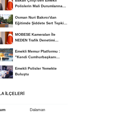
Bakan Çiftçi'den Emekli
Polislerin Mali Durumlarına
İyileştirme İstedi...
Osman Nuri Bakırcı'dan
Eğitimde Şiddete Sert Tepki:
'Eğitim Ailede...
MOBESE Kameraları İle
NEDEN Trafik Denetimi
Yapılmaz ?
Emekli Memur Platformu :
"Kendi Cumhurbaşkanı
Adayımızı Belirleyeceğiz..!...
Emekli Polisler Yemekte
Buluştu
A İLÇELERI
rum
Dalaman