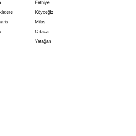
a
Fethiye
lıdere
Köyceğiz
aris
Milas
a
Ortaca
Yatağan