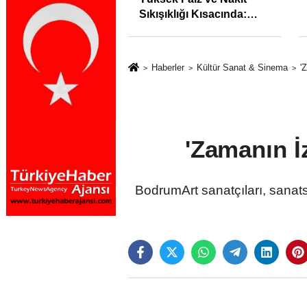
syonunu %31,75;
Sıkışıklığı Kısacında:
%50,49 olarak
Reel Sektörde
dı
Konkordato Fırtınası
Haberler
Kültür Sanat & Sinema
'
'Zamanın İ
BodrumArt sanatçıları, sanat