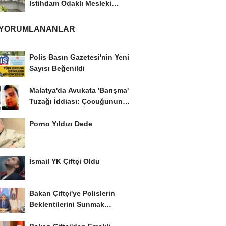
İstihdam Odaklı Mesleki
Eğitim Protokolü
 YORUMLANANLAR
Polis Basın Gazetesi'nin Yeni
Sayısı Beğenildi
Malatya'da Avukata 'Barışma'
Tuzağı İddiası: Çocuğunun
Gözü...
Porno Yıldızı Dede
İsmail YK Çiftçi Oldu
Bakan Çiftçi'ye Polislerin
Beklentilerini Sunmak
İstiyor..!