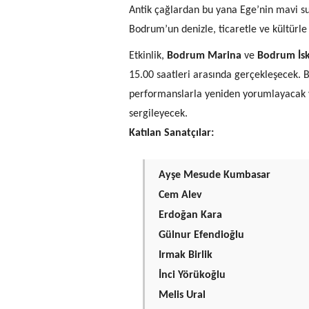
Antik çağlardan bu yana Ege’nin mavi su
Bodrum’un denizle, ticaretle ve kültürl
Etkinlik,
Bodrum Marina
ve
Bodrum İs
15.00 saatleri arasında gerçekleşecek. B
performanslarla yeniden yorumlayacak 
sergileyecek.
Katılan Sanatçılar:
Ayşe Mesude Kumbasar
Cem Alev
Erdoğan Kara
Gülnur Efendioğlu
Irmak Birlik
İnci Yörükoğlu
Melis Ural