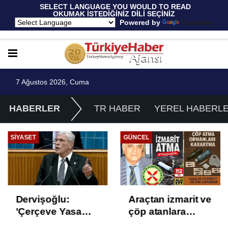
 SELECT LANGUAGE YOU WOULD TO READ 
OKUMAK İSTEDİĞİNİZ DİLİ SEÇİNİZ
  Powered by 
Translate
7 Ağustos 2026, Cuma
HABERLER
TR HABER
YEREL HABERL
SIYASET
GÜNCEL
Dervişoğlu:
Araçtan izmarit ve
'Çerçeve Yasa
çöp atanlara
Çözüm Değil,
uyarı: Trafiğin