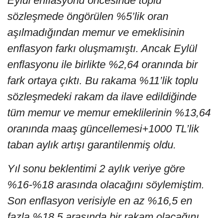
Eylül enflasyonu öncesinde toplu
sözleşmede öngörülen %5’lik oran
aşılmadığından memur ve emeklisinin
enflasyon farkı oluşmamıştı. Ancak Eylül
enflasyonu ile birlikte %2,64 oranında bir
fark ortaya çıktı. Bu rakama %11’lik toplu
sözleşmedeki rakam da ilave edildiğinde
tüm memur ve memur emeklilerinin %13,64
oranında maaş güncellemesi+1000 TL’lik
taban aylık artışı garantilenmiş oldu.
Yıl sonu beklentimi 2 aylık veriye göre
%16-%18 arasında olacağını söylemiştim.
Son enflasyon verisiyle en az %16,5 en
fazla %18,5 arasında bir rakam olacağını