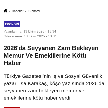
İkinci Cumhuriyet
sivil gözleri
ve İhanet
izmariti
Haberler
Ekonomi
Belgesidir!'
affetmeyecek
EKONOMI
Yayınlanma: 13 Ekim 2025 - 13:34
Güncelleme: 13 Ekim 2025 - 13:34
2026'da Seyyanen Zam Bekleyen
Memur Ve Emeklilerine Kötü
Haber
Türkiye Gazetesi’nin İş ve Sosyal Güvenlik
yazarı İsa Karakaş, köşe yazısında 2026'da
seyyanen zam bekleyen memur ve
emeklilerine kötü haber verdi.