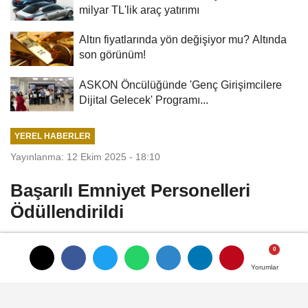
milyar TL'lik araç yatırımı
Altın fiyatlarında yön değişiyor mu? Altında
son görünüm!
ASKON Öncülüğünde 'Genç Girişimcilere
Dijital Gelecek' Programı...
YEREL HABERLER
Yayınlanma: 12 Ekim 2025 - 18:10
Başarılı Emniyet Personelleri
Ödüllendirildi
Aksaray Valisi Mehmet Ali Kumbuzoğlu
görevlerinde gösterdiklerini üsttün gayret
Yorumlar
Yorumlar
ve başarılarından dolayı Aksaray Emniyet