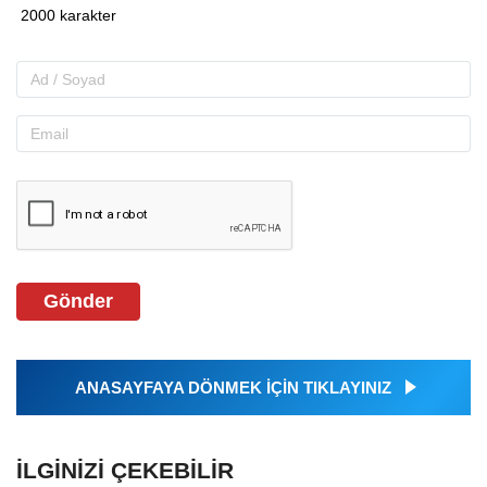
Gönder
ANASAYFAYA DÖNMEK İÇİN TIKLAYINIZ
İLGINIZI ÇEKEBILIR