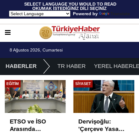
 SELECT LANGUAGE YOU WOULD TO READ 
OKUMAK İSTEDİĞİNİZ DİLİ SEÇİNİZ
  Powered by 
Translate
8 Ağustos 2026, Cumartesi
HABERLER
TR HABER
YEREL HABERL
EĞITIM
SIYASET
ETSO ve İSO
Dervişoğlu:
Arasında
'Çerçeve Yasa
İstihdam Odaklı
Çözüm Değil,