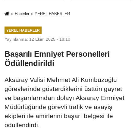
Mesleki Eğitim
İkinci Cumhuriyet
Protokolü
ve İhanet
Haberler
YEREL HABERLER
Belgesidir!'
YEREL HABERLER
Yayınlanma: 12 Ekim 2025 - 18:10
Başarılı Emniyet Personelleri
Ödüllendirildi
Aksaray Valisi Mehmet Ali Kumbuzoğlu
görevlerinde gösterdiklerini üsttün gayret
ve başarılarından dolayı Aksaray Emniyet
Müdürlüğünde görevli trafik ve asayiş
ekipleri ile amirlerini başarı belgesi ile
ödüllendirdi.