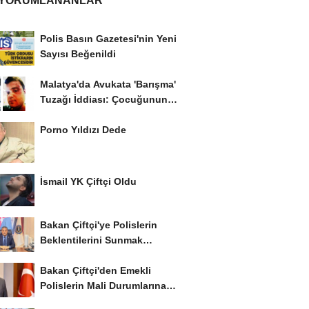
 YORUMLANANLAR
Polis Basın Gazetesi'nin Yeni
Sayısı Beğenildi
Malatya'da Avukata 'Barışma'
Tuzağı İddiası: Çocuğunun
Gözü...
Porno Yıldızı Dede
İsmail YK Çiftçi Oldu
Bakan Çiftçi'ye Polislerin
Beklentilerini Sunmak
İstiyor..!
Bakan Çiftçi'den Emekli
Polislerin Mali Durumlarına
İyileştirme İstedi...