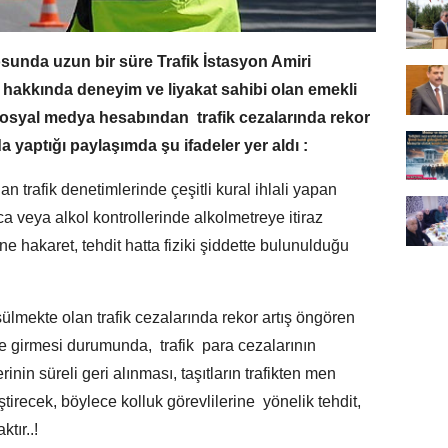
unda uzun bir süre Trafik İstasyon Amiri
 hakkında deneyim ve liyakat sahibi olan emekli
osyal medya hesabından trafik cezalarında rekor
a yaptığı paylaşımda şu ifadeler yer aldı :
n trafik denetimlerinde çeşitli kural ihlali yapan
ca veya alkol kontrollerinde alkolmetreye itiraz
e hakaret, tehdit hatta fiziki şiddette bulunulduğu
mekte olan trafik cezalarında rekor artış öngören
ğe girmesi durumunda, trafik para cezalarının
inin süreli geri alınması, taşıtların trafikten men
tirecek, böylece kolluk görevlilerine yönelik tehdit,
tır..!