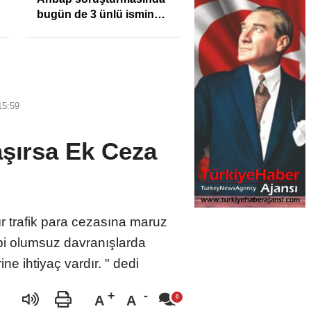
bugün de 3 ünlü ismin
bilgisine başvuruldu!
15:59
aşırsa Ek Ceza
r trafik para cezasına maruz
gibi olumsuz davranışlarda
ne ihtiyaç vardır. " dedi
A
A