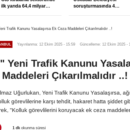
ilk yarıda 64,4 milyar
soruşturmasında 4
TL'lik araç yatırımı
tutuklama
eni Trafik Kanunu Yasalaşırsa Ek Ceza Maddeleri Çıkarılmalıdır ..!
Yayınlanma: 12 Ekim 2025 - 15:59
Güncelleme: 12 Ekim 2025 - 
ANBUL
" Yeni Trafik Kanunu Yasal
Maddeleri Çıkarılmalıdır ..!
lmaz Uğurlukan, Yeni Trafik Kanunu Yasalaşırsa, ağı
lluk görevlilerine karşı tehdit, hakaret hatta şiddet 
rek, "Kolluk görevlilerini koruyacak ek ceza maddeleri
1 dk
okunma süresi