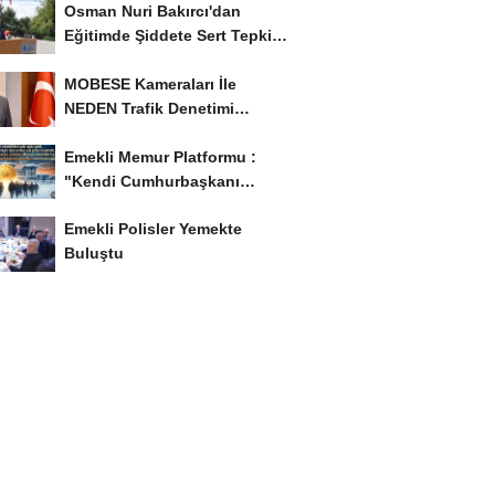
Osman Nuri Bakırcı'dan
Eğitimde Şiddete Sert Tepki:
'Eğitim Ailede...
MOBESE Kameraları İle
NEDEN Trafik Denetimi
Yapılmaz ?
Emekli Memur Platformu :
"Kendi Cumhurbaşkanı
Adayımızı Belirleyeceğiz..!...
Emekli Polisler Yemekte
Buluştu