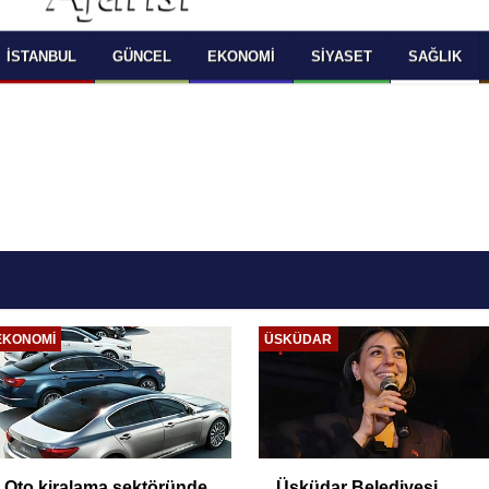
 SELECT LANGUAGE YOU WOULD TO READ 
OKUMAK İSTEDİĞİNİZ DİLİ SEÇİNİZ
  Powered by 
Translate
İSTANBUL
GÜNCEL
EKONOMI
SIYASET
SAĞLIK
EKONOMI
ÜSKÜDAR
Oto kiralama sektöründe
Üsküdar Belediyesi