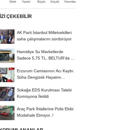
Büyüt
Küçült
Dinle
Yazdır
Yorumlar
IZI ÇEKEBILIR
AK Parti İstanbul Milletvekilleri
saha çalışmalarını sürdürüyor
Hamidiye Su Marketlerde
Sadece 5,75 TL, BELTUR'da 18
TL
Erzurum Camiasının Acı Kaybı:
Süha Dengizek Hayatını
Kaybetti
Sokağa EDS Kurulması Talebi
Komisyona İletildi
Araç Park İhlallerine Polis Ekibi
Müdahale Etmiyor..!