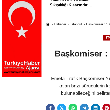
syonunu %31,75;
Sıkışıklığı Kısacında:
%50,49 olarak
Reel Sektörde
dı
Konkordato Fırtınası
Haberler
İstanbul
Başkomiser : " Y
İST
Başkomiser : 
Emekli Trafik Başkomiser Yı
kalan bazı sürücülerin ko
bulunabileceğini belirte