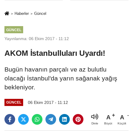
İkinci Cumhuriyet
sivil gözleri
ve İhanet
izmariti
Haberler
Güncel
Belgesidir!'
affetmeyecek
GÜNCEL
Yayınlanma: 06 Ekim 2017 - 11:12
AKOM İstanbulluları Uyardı!
Bugün havanın parçalı ve az bulutlu
olacağı İstanbul'da yarın sağanak yağış
bekleniyor.
06 Ekim 2017 - 11:12
GÜNCEL
A
A
Büyüt
Küçült
Dinle