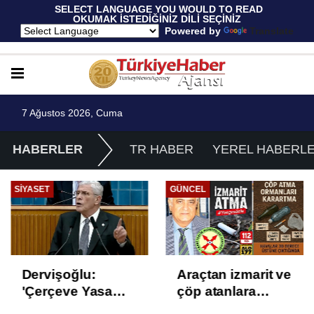
 SELECT LANGUAGE YOU WOULD TO READ 
OKUMAK İSTEDİĞİNİZ DİLİ SEÇİNİZ
  Powered by 
Translate
7 Ağustos 2026, Cuma
HABERLER
TR HABER
YEREL HABERL
SIYASET
GÜNCEL
Dervişoğlu:
Araçtan izmarit ve
'Çerçeve Yasa
çöp atanlara
Çözüm Değil,
uyarı: Trafiğin