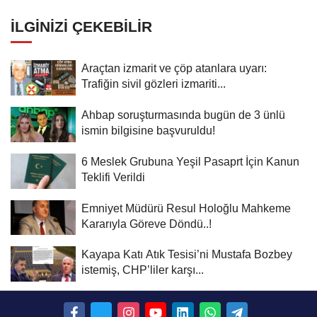
oluşturan popülasyon yok
İLGINIZI ÇEKEBILIR
Araçtan izmarit ve çöp atanlara uyarı:
Trafiğin sivil gözleri izmariti...
Ahbap soruşturmasında bugün de 3 ünlü
ismin bilgisine başvuruldu!
6 Meslek Grubuna Yeşil Pasaprt İçin Kanun
Teklifi Verildi
Emniyet Müdürü Resul Holoğlu Mahkeme
Kararıyla Göreve Döndü..!
Kayapa Katı Atık Tesisi’ni Mustafa Bozbey
istemiş, CHP’liler karşı...