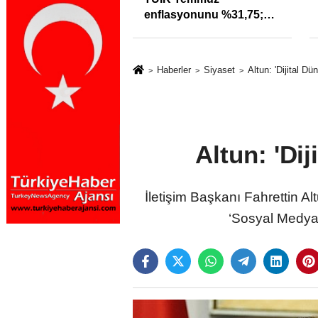
ra uyarı: Trafiğin
enflasyonunu %31,75;
özleri izmariti
ENAG %50,49 olarak
meyecek
açıkladı
Haberler
Siyaset
Altun: 'Dijital D
Altun: 'Di
İletişim Başkanı Fahrettin Al
‘Sosyal Medya 