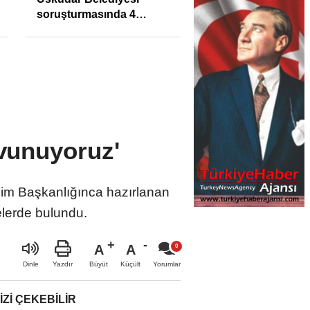
soruşturmasında 4
tutuklama
avunuyoruz'
tişim Başkanlığınca hazırlanan
elerde bulundu.
A
A
Büyüt
Küçült
Dinle
Yazdır
Yorumlar
IZI ÇEKEBILIR