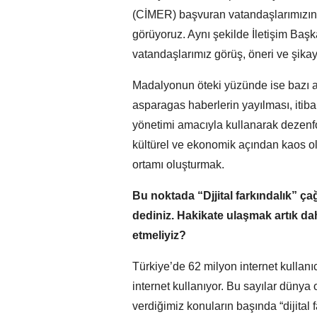
(CİMER) başvuran vatandaşlarımızın s
görüyoruz. Aynı şekilde İletişim Ba
vatandaşlarımız görüş, öneri ve şikaye
Madalyonun öteki yüzünde ise bazı art
asparagas haberlerin yayılması, itiba
yönetimi amacıyla kullanarak dezenfo
kültürel ve ekonomik açından kaos ol
ortamı oluşturmak.
Bu noktada “Djjital farkındalık” ça
dediniz. Hakikate ulaşmak artık dah
etmeliyiz?
Türkiye’de 62 milyon internet kullanı
internet kullanıyor. Bu sayılar düny
verdiğimiz konuların başında “dijital