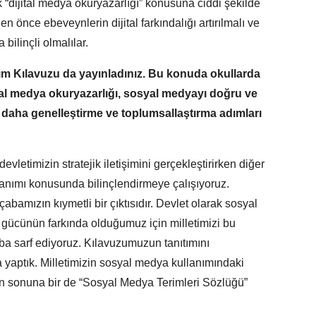
 “dijital medya okuryazarlığı” konusuna ciddi şekilde
 önce ebeveynlerin dijital farkındalığı artırılmalı ve
bilinçli olmalılar.
m Kılavuzu da yayınladınız. Bu konuda okullarda
al medya okuryazarlığı, sosyal medyayı doğru ve
i daha genelleştirme ve toplumsallaştırma adımları
evletimizin stratejik iletişimini gerçekleştirirken diğer
anımı konusunda bilinçlendirmeye çalışıyoruz.
amızın kıymetli bir çıktısıdır. Devlet olarak sosyal
ücünün farkında olduğumuz için milletimizi bu
ba sarf ediyoruz. Kılavuzumuzun tanıtımını
a yaptık. Milletimizin sosyal medya kullanımındaki
zun sonuna bir de “Sosyal Medya Terimleri Sözlüğü”