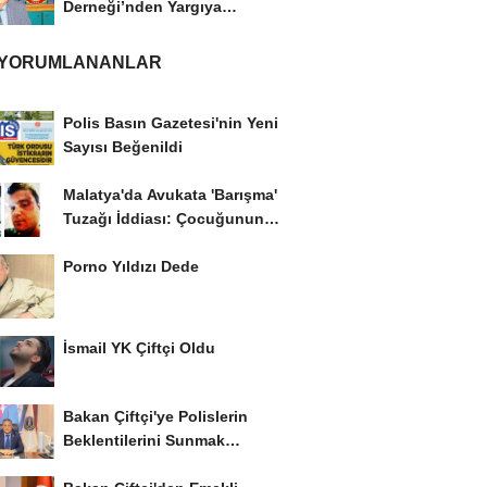
Derneği’nden Yargıya
İtiraz: ‘Delilsizlik...
 YORUMLANANLAR
Polis Basın Gazetesi'nin Yeni
Sayısı Beğenildi
Malatya'da Avukata 'Barışma'
Tuzağı İddiası: Çocuğunun
Gözü...
Porno Yıldızı Dede
İsmail YK Çiftçi Oldu
Bakan Çiftçi'ye Polislerin
Beklentilerini Sunmak
İstiyor..!