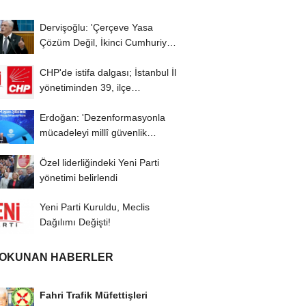
Dervişoğlu: 'Çerçeve Yasa
Çözüm Değil, İkinci Cumhuriyet
ve İhanet...
CHP'de istifa dalgası; İstanbul İl
yönetiminden 39, ilçe
başkanlarından...
Erdoğan: 'Dezenformasyonla
mücadeleyi millî güvenlik
meselesi olarak...
Özel liderliğindeki Yeni Parti
yönetimi belirlendi
Yeni Parti Kuruldu, Meclis
Dağılımı Değişti!
 OKUNAN HABERLER
Fahri Trafik Müfettişleri