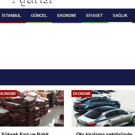
 SELECT LANGUAGE YOU WOULD TO READ 
OKUMAK İSTEDİĞİNİZ DİLİ SEÇİNİZ
  Powered by 
Translate
İSTANBUL
GÜNCEL
EKONOMI
SIYASET
SAĞLIK
EKONOMI
EKONOMI
Yüksek Faiz ve Nakit
Oto kiralama sektöründe