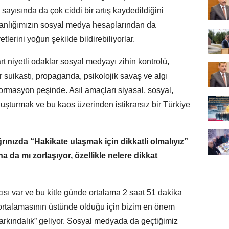
ayısında da çok ciddi bir artış kaydedildiğini
şkanlığımızın sosyal medya hesaplarından da
tlerini yoğun şekilde bildirebiliyorlar.
 niyetli odaklar sosyal medyayı zihin kontrolü,
r suikastı, propaganda, psikolojik savaş ve algı
rmasyon peşinde. Asıl amaçları siyasal, sosyal,
uşturmak ve bu kaos üzerinden istikrarsız bir Türkiye
ğrınızda “Hakikate ulaşmak için dikkatli olmalıyız”
a da mı zorlaşıyor, özellikle nelere dikkat
cısı var ve bu kitle günde ortalama 2 saat 51 dakika
a ortalamasının üstünde olduğu için bizim en önem
 farkındalık” geliyor. Sosyal medyada da geçtiğimiz