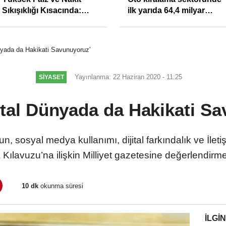
Sıkışıklığı Kısacında:
ilk yarıda 64,4 milyar
Reel Sektörde
TL'lik araç yatırımı
Konkordato Fırtınası
ünyada da Hakikati Savunuyoruz'
Yayınlanma: 22 Haziran 2020 - 11:25
SIYASET
jital Dünyada da Hakikati S
tun, sosyal medya kullanımı, dijital farkındalık ve İle
Kılavuzu’na ilişkin Milliyet gazetesine değerlendirm
10 dk
okunma süresi
İLGIN