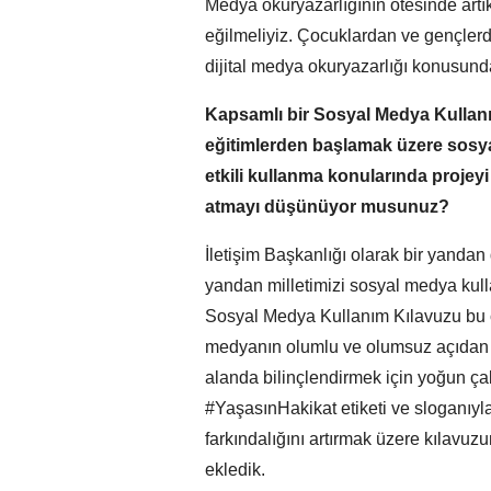
Medya okuryazarlığının ötesinde artık
eğilmeliyiz. Çocuklardan ve gençlerden
dijital medya okuryazarlığı konusunda 
Kapsamlı bir Sosyal Medya Kullanı
eğitimlerden başlamak üzere sosy
etkili kullanma konularında projey
atmayı düşünüyor musunuz?
İletişim Başkanlığı olarak bir yandan d
yandan milletimizi sosyal medya kull
Sosyal Medya Kullanım Kılavuzu bu çab
medyanın olumlu ve olumsuz açıdan g
alanda bilinçlendirmek için yoğun ça
#YaşasınHakikat etiketi ve sloganıyl
farkındalığını artırmak üzere kılavu
ekledik.