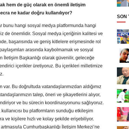
k hem de güç olarak en önemli iletişim
mecra ne kadar doğru kullanılıyor?
SON
adar bunu hangi sosyal medya platformunda hangi
iz de önemlidir. Sosyal medya içeriğinin kalitesi ve
nde, başarısında ve geniş kitlelere erişmesinde rol
 paylaşımları arasında kaybolmamak ve sosyal
İletişim Başkanlığı olarak güvenilir, geleceğe
ndirici içerikler üretiyoruz. Bu içerikleri milletimize
z.
 var. Bu doğrultuda vatandaşlarımızdan aldığımız
atandaşlarımızın talep, öneri ve şikayetlerini alıyor,
lendiriyor ve bu sürecin koordinasyonunu sağlıyoruz.
kullanıcısı bu platformların sunduğu etkileşim
a ve kişilere hızlı ve kolay şekilde erişebiliyor.
 artmasıyla Cumhurbaşkanlığı İletişim Merkezi’ne