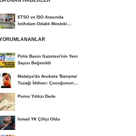
 OKUNAN HABERLER
ETSO ve İSO Arasında
İstihdam Odaklı Mesleki
Eğitim Protokolü
 YORUMLANANLAR
Polis Basın Gazetesi'nin Yeni
Sayısı Beğenildi
Malatya'da Avukata 'Barışma'
Tuzağı İddiası: Çocuğunun
Gözü...
Porno Yıldızı Dede
İsmail YK Çiftçi Oldu