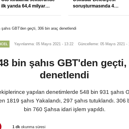
ilk yarıda 64,4 milyar
soruşturmasında 4
TL'lik araç yatırımı
tutuklama
 şahıs GBT'den geçti, 306 bin araç denetlendi
Yayınlanma: 05 Mayıs 2021 - 13:22
Güncelleme: 05 Mayıs 2021 - 
NCEL
8 bin şahıs GBT'den geçti,
denetlendi
ekiplerince yapılan denetimlerde 548 bin 931 şahıs 
len 1819 şahıs Yakalandı, 297 şahıs tutuklandı. 306 b
bin 760 Şahsa idari işlem yapıldı.
1 dk
okunma süresi