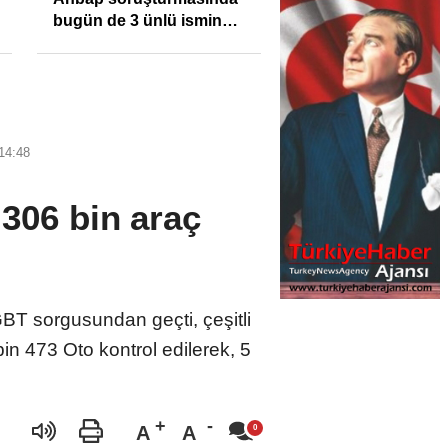
bugün de 3 ünlü ismin
bilgisine başvuruldu!
14:48
 306 bin araç
GBT sorgusundan geçti, çeşitli
in 473 Oto kontrol edilerek, 5
A
A