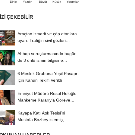
Büyüt
Küçült
Dinle
Yazdır
Yorumlar
IZI ÇEKEBILIR
Araçtan izmarit ve çöp atanlara
uyarı: Trafiğin sivil gözleri
izmariti...
Ahbap soruşturmasında bugün
de 3 ünlü ismin bilgisine
başvuruldu!
6 Meslek Grubuna Yeşil Pasaprt
İçin Kanun Teklifi Verildi
Emniyet Müdürü Resul Holoğlu
Mahkeme Kararıyla Göreve
Döndü..!
Kayapa Katı Atık Tesisi’ni
Mustafa Bozbey istemiş,
CHP’liler karşı...