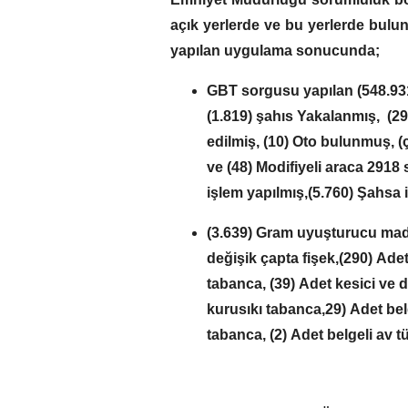
açık yerlerde ve bu yerlerde bulun
yapılan uygulama sonucunda;
GBT sorgusu yapılan (548.931)
(1.819) şahıs Yakalanmış, (29
edilmiş, (10) Oto bulunmuş, (
ve (48) Modifiyeli araca 2918 
işlem yapılmış,
(5.760) Şahsa i
(3.639) Gram uyuşturucu ma
değişik çapta fişek,
(290) Ade
tabanca,
(39) Adet kesici ve de
kurusıkı tabanca,
29)
Adet bel
tabanca,
(2)
Adet belgeli av tü