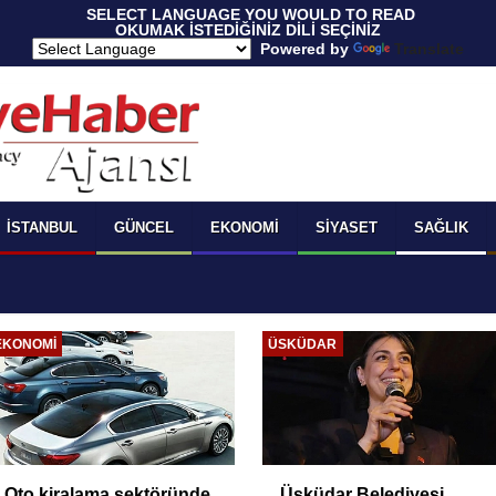
 SELECT LANGUAGE YOU WOULD TO READ 
OKUMAK İSTEDİĞİNİZ DİLİ SEÇİNİZ
  Powered by 
Translate
İSTANBUL
GÜNCEL
EKONOMI
SIYASET
SAĞLIK
EKONOMI
ÜSKÜDAR
Oto kiralama sektöründe
Üsküdar Belediyesi