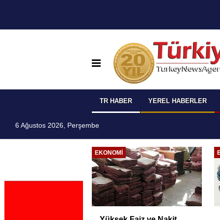
TR HABER
YEREL HABERLER
6 Ağustos 2026, Perşembe
I
EKONOMI
 Temmuz
Yüksek Faiz ve Nakit