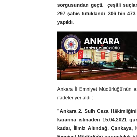
sorgusundan geçti, çeşitli suçlar
297 şahıs tutuklandı. 306 bin 473 
yapıldı.
Ankara İl Emniyet Müdürlüğü'nün as
ifadeler yer aldı :
"Ankara 2. Sulh Ceza Hâkimliğinin
kararına istinaden 15.04.2021 gü
kadar, İlimiz Altındağ, Çankaya,
Emniyet Müdürlüğü sorumluluk bö