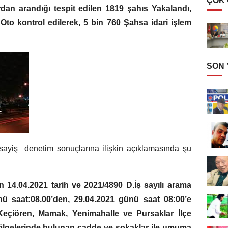
ÇOK
dan arandığı tespit edilen 1819 şahıs Yakalandı,
Oto kontrol edilerek, 5 bin 760 Şahsa idari işlem
SON
ayiş denetim sonuçlarına ilişkin açıklamasında şu
 14.04.2021 tarih ve 2021/4890 D.İş sayılı arama
nü saat:08.00’den, 29.04.2021 günü saat 08:00’e
 Keçiören, Mamak, Yenimahalle ve Pursaklar İlçe
lgelerinde bulunan cadde ve sokaklar ile umuma