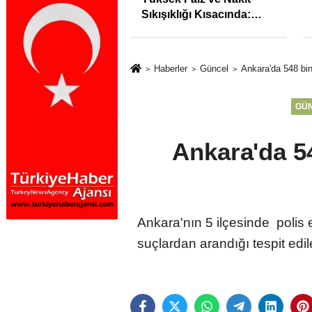
syonunu %31,75;
Sıkışıklığı Kısacında:
%50,49 olarak
Reel Sektörde
dı
Konkordato Fırtınası
Haberler
Güncel
Ankara'da 548 bin
GÜ
Ankara'da 54
Ankara'nın 5 ilçesinde polis 
suçlardan arandığı tespit edi