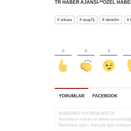
TR HABER AJANSI-**ÖZEL HAB
# ankara
# asayİŞ
# denetİm
# 
YORUMLAR
FACEBOOK