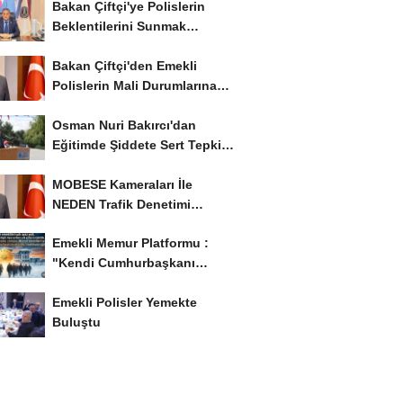
Bakan Çiftçi'ye Polislerin
Beklentilerini Sunmak
İstiyor..!
Bakan Çiftçi'den Emekli
Polislerin Mali Durumlarına
İyileştirme İstedi...
Osman Nuri Bakırcı'dan
Eğitimde Şiddete Sert Tepki:
'Eğitim Ailede...
MOBESE Kameraları İle
NEDEN Trafik Denetimi
Yapılmaz ?
Emekli Memur Platformu :
"Kendi Cumhurbaşkanı
Adayımızı Belirleyeceğiz..!...
Emekli Polisler Yemekte
Buluştu