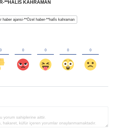
ER-**HALİS KAHRAMAN
tr haber ajansi-**Özel haber-**halİs kahraman