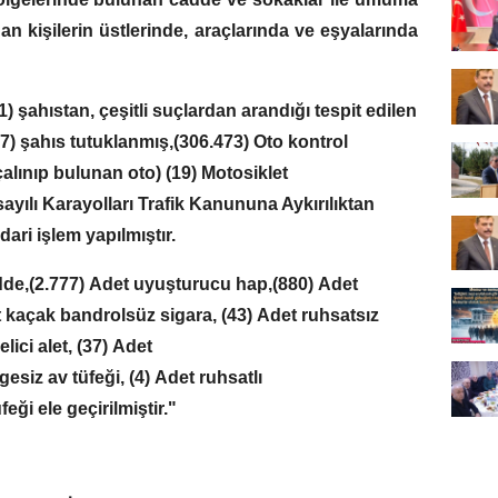
an kişilerin üstlerinde, araçlarında ve eşyalarında
 şahıstan, çeşitli suçlardan arandığı tespit edilen
7) şahıs tutuklanmış,
(306.473) Oto kontrol
çalınıp bulunan oto)
(19) Motosiklet
sayılı Karayolları Trafik Kanununa Aykırılıktan
dari işlem yapılmıştır.
dde,
(2.777) Adet uyuşturucu hap,
(880) Adet
t kaçak bandrolsüz sigara,
(43) Adet ruhsatsız
lici alet,
(37) Adet
gesiz av tüfeği,
(4)
Adet ruhsatlı
feği ele geçirilmiştir."