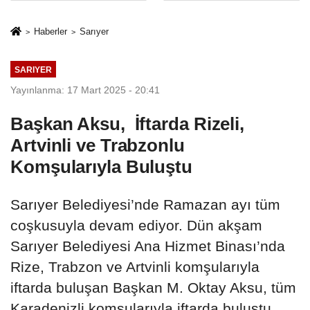
Mesleki Eğitim
İkinci Cumhuriyet
Protokolü
ve İhanet
Haberler
Sarıyer
Belgesidir!'
SARIYER
Yayınlanma: 17 Mart 2025 - 20:41
Başkan Aksu, İftarda Rizeli,
Artvinli ve Trabzonlu
Komşularıyla Buluştu
Sarıyer Belediyesi’nde Ramazan ayı tüm
coşkusuyla devam ediyor. Dün akşam
Sarıyer Belediyesi Ana Hizmet Binası’nda
Rize, Trabzon ve Artvinli komşularıyla
iftarda buluşan Başkan M. Oktay Aksu, tüm
Karadenizli komşularıyla iftarda buluştu.