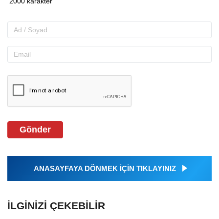
Gönder
ANASAYFAYA DÖNMEK İÇİN TIKLAYINIZ
İLGINIZI ÇEKEBILIR