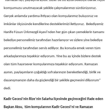
“Ramazan ayı, paylaşma ayıdır. Bizler de bu ayda belediye olarak hiçbir
komşumuzu unutmayacak şekilde çalışmalarımızı sürdürüyoruz.
Gerçek anlamda yardıma ihtiyacı olan komşularımız buluyoruz ve
imkânlar ölçüsünde kendilerine desteklerimizi iletiyoruz. Belediyemiz
Hanife Füsun Ürkmezgil Aşevi’nden her gün çıkan yemeklerin tamamı
belediye personelimiz tarafından hazırlanıyor ve sizlere yine belediye
personelimiz tarafından servis ediliyor. Bu konuda emek veren tüm
arkadaşlarımıza teşekkür ediyorum. Yine bu ay içinde bizlere destek
olan tüm hayırsever komşularımıza teşekkür ediyorum. Ramazan
ayının, paylaşımların çoğaldığı sofralarınızın bereketlendiği, birlik ve
dayanışmanızın daha da güçlendiği bir şekilde geçmesini diliyorum”
dedi.
Kadir Gecesi’nin Rize’nin Salarha ilçesinde geçireceğini ifade eden
Başkan Aksu, tüm komşularının Kadir Gecesi’ni ve Ramazan