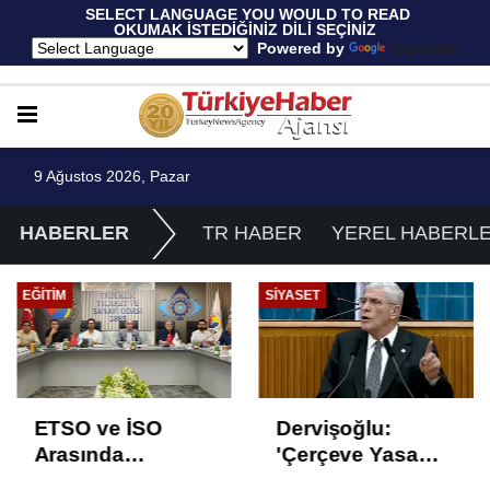
 SELECT LANGUAGE YOU WOULD TO READ 
OKUMAK İSTEDİĞİNİZ DİLİ SEÇİNİZ
  Powered by 
Translate
9 Ağustos 2026, Pazar
HABERLER
TR HABER
YEREL HABERL
EĞITIM
SIYASET
ETSO ve İSO
Dervişoğlu:
Arasında
'Çerçeve Yasa
İstihdam Odaklı
Çözüm Değil,