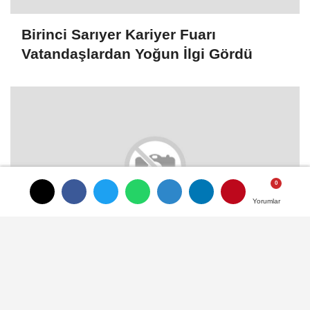
Birinci Sarıyer Kariyer Fuarı
Vatandaşlardan Yoğun İlgi Gördü
Yorumlar
Yorumlar
Sarıyer Belediyesi Spor Kulübü Minik
Karatecilerinden Üç Kupa