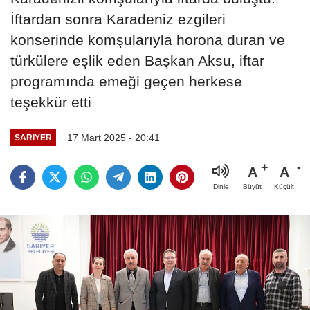
İftardan sonra Karadeniz ezgileri
konserinde komşularıyla horona duran ve
türkülere eşlik eden Başkan Aksu, iftar
programında emeği geçen herkese
teşekkür etti
17 Mart 2025 - 20:41
SARIYER
A
A
Büyüt
Küçült
Dinle