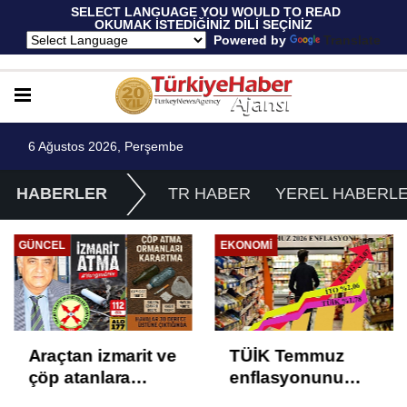
 SELECT LANGUAGE YOU WOULD TO READ 
OKUMAK İSTEDİĞİNİZ DİLİ SEÇİNİZ
  Powered by 
Translate
6 Ağustos 2026, Perşembe
HABERLER
TR HABER
YEREL HABERL
GÜNCEL
EKONOMI
Araçtan izmarit ve
TÜİK Temmuz
çöp atanlara
enflasyonunu
uyarı: Trafiğin
%31,75; ENAG