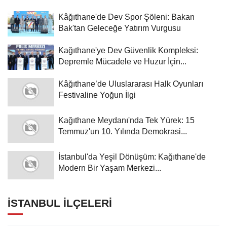
Kâğıthane'de Dev Spor Şöleni: Bakan
Bak'tan Geleceğe Yatırım Vurgusu
Kağıthane'ye Dev Güvenlik Kompleksi:
Depremle Mücadele ve Huzur İçin...
Kâğıthane’de Uluslararası Halk Oyunları
Festivaline Yoğun İlgi
Kağıthane Meydanı'nda Tek Yürek: 15
Temmuz'un 10. Yılında Demokrasi...
İstanbul'da Yeşil Dönüşüm: Kağıthane'de
Modern Bir Yaşam Merkezi...
İSTANBUL İLÇELERI
Adalar
Arnavutköy