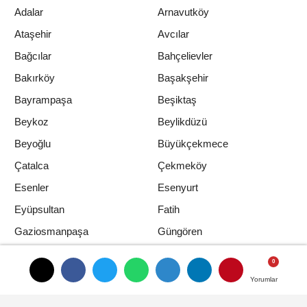
Ataşehir
Avcılar
Bağcılar
Bahçelievler
Bakırköy
Başakşehir
Bayrampaşa
Beşiktaş
Beykoz
Beylikdüzü
Beyoğlu
Büyükçekmece
Çatalca
Çekmeköy
Esenler
Esenyurt
Eyüpsultan
Fatih
Gaziosmanpaşa
Güngören
Kadıköy
Kağıthane
Kartal
Küçükçekmece
Yorumlar
Yorumlar
Maltepe
Pendik
Sancaktepe
Sarıyer