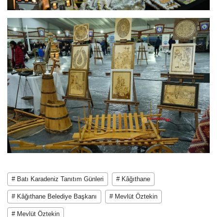
# Batı Karadeniz Tanıtım Günleri
# Kâğıthane
# Kâğıthane Belediye Başkanı
# Mevlüt Öztekin
# Mevlüt Öztekin