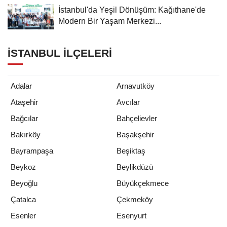
İstanbul'da Yeşil Dönüşüm: Kağıthane'de
Modern Bir Yaşam Merkezi...
İSTANBUL İLÇELERI
Adalar
Arnavutköy
Ataşehir
Avcılar
Bağcılar
Bahçelievler
Bakırköy
Başakşehir
Bayrampaşa
Beşiktaş
Beykoz
Beylikdüzü
Beyoğlu
Büyükçekmece
Çatalca
Çekmeköy
Esenler
Esenyurt