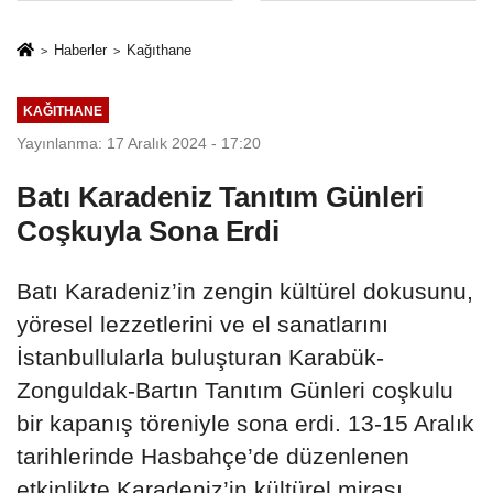
sivil gözleri
%50,49 olarak
izmariti
açıkladı
Haberler
Kağıthane
affetmeyecek
KAĞITHANE
Yayınlanma: 17 Aralık 2024 - 17:20
Batı Karadeniz Tanıtım Günleri
Coşkuyla Sona Erdi
Batı Karadeniz’in zengin kültürel dokusunu,
yöresel lezzetlerini ve el sanatlarını
İstanbullularla buluşturan Karabük-
Zonguldak-Bartın Tanıtım Günleri coşkulu
bir kapanış töreniyle sona erdi. 13-15 Aralık
tarihlerinde Hasbahçe’de düzenlenen
etkinlikte Karadeniz’in kültürel mirası