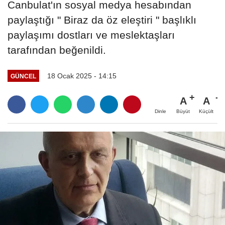
Canbulat'ın sosyal medya hesabından
paylaştığı " Biraz da öz eleştiri " başlıklı
paylaşımı dostları ve meslektaşları
tarafından beğenildi.
18 Ocak 2025 - 14:15
GÜNCEL
A
A
Büyüt
Küçült
Dinle