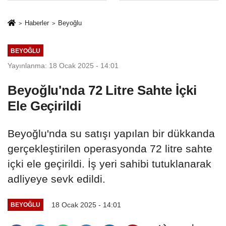
İkinci Cumhuriyet
sivil gözleri
ve İhanet
izmariti
Haberler
Beyoğlu
Belgesidir!'
affetmeyecek
BEYOĞLU
Yayınlanma: 18 Ocak 2025 - 14:01
Beyoğlu'nda 72 Litre Sahte İçki
Ele Geçirildi
Beyoğlu'nda su satışı yapılan bir dükkanda
gerçekleştirilen operasyonda 72 litre sahte
içki ele geçirildi. İş yeri sahibi tutuklanarak
adliyeye sevk edildi.
18 Ocak 2025 - 14:01
BEYOĞLU