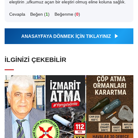
eleştirin ,ufkumuz açan bir eleştiri olmuş eline koluna sağlık.
Cevapla
Beğen (
1
)
Beğenme (
0
)
ANASAYFAYA DÖNMEK İÇİN TIKLAYINIZ
İLGINIZI ÇEKEBILIR