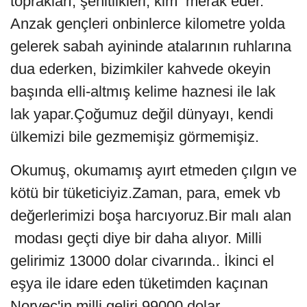
toprakları, şehitlikleri, kim merak eder.
Anzak gençleri onbinlerce kilometre yolda
gelerek sabah ayininde atalarının ruhlarına
dua ederken, bizimkiler kahvede okeyin
başında elli-altmış kelime haznesi ile lak
lak yapar.Çoğumuz değil dünyayı, kendi
ülkemizi bile gezmemişiz görmemişiz.
Okumuş, okumamış ayırt etmeden çılgın ve
kötü bir tüketiciyiz.Zaman, para, emek vb
değerlerimizi boşa harcıyoruz.Bir malı alan
modası geçti diye bir daha alıyor. Milli
gelirimiz 13000 dolar civarında.. İkinci el
eşya ile idare eden tüketimden kaçınan
Norveç'in milli geliri 99000 dolar.