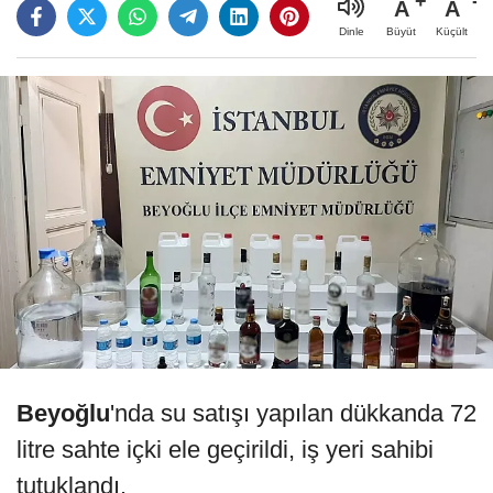
A
A
Büyüt
Küçült
Dinle
Beyoğlu
'nda su satışı yapılan dükkanda 72
litre sahte içki ele geçirildi, iş yeri sahibi
tutuklandı.