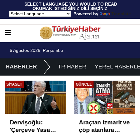
 SELECT LANGUAGE YOU WOULD TO READ 
OKUMAK İSTEDİĞİNİZ DİLİ SEÇİNİZ
  Powered by 
Translate
6 Ağustos 2026, Perşembe
HABERLER
TR HABER
YEREL HABERL
SIYASET
GÜNCEL
Dervişoğlu:
Araçtan izmarit ve
'Çerçeve Yasa
çöp atanlara
Çözüm Değil,
uyarı: Trafiğin