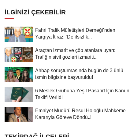
çıkıyor!
İLGINIZI ÇEKEBILIR
Fahri Trafik Müfettişleri Derneği’nden
Yargıya İtiraz: ‘Delilsizlik...
Araçtan izmarit ve çöp atanlara uyarı:
Trafiğin sivil gözleri izmariti...
Ahbap soruşturmasında bugün de 3 ünlü
ismin bilgisine başvuruldu!
6 Meslek Grubuna Yeşil Pasaprt İçin Kanun
Teklifi Verildi
Emniyet Müdürü Resul Holoğlu Mahkeme
Kararıyla Göreve Döndü..!
TEKIRDAĞ İLÇELERI