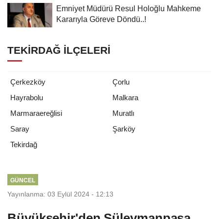
Emniyet Müdürü Resul Holoğlu Mahkeme
Kararıyla Göreve Döndü..!
TEKIRDAĞ İLÇELERI
Çerkezköy
Çorlu
Hayrabolu
Malkara
Marmaraereğlisi
Muratlı
Saray
Şarköy
Tekirdağ
GÜNCEL
Yayınlanma: 03 Eylül 2024 - 12:13
Büyükşehir'den Süleymanpaşa