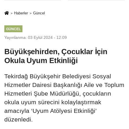
Mesleki Eğitim
İkinci Cumhuriyet
Protokolü
ve İhanet
Haberler
Güncel
Belgesidir!'
GÜNCEL
Yayınlanma: 03 Eylül 2024 - 12:09
Büyükşehirden, Çocuklar İçin
Okula Uyum Etkinliği
Tekirdağ Büyükşehir Belediyesi Sosyal
Hizmetler Dairesi Başkanlığı Aile ve Toplum
Hizmetleri Şube Müdürlüğü, çocukların
okula uyum sürecini kolaylaştırmak
amacıyla ‘Uyum Atölyesi Etkinliği’
düzenledi.