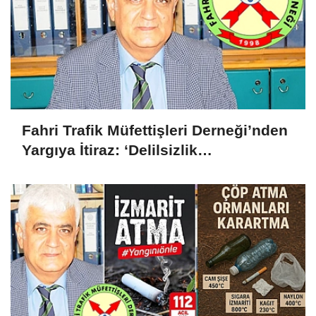
Fahri Trafik Müfettişleri Derneği’nden
Yargıya İtiraz: ‘Delilsizlik
Gerekçesiyle Ceza İptali
Hukuksuzdur’