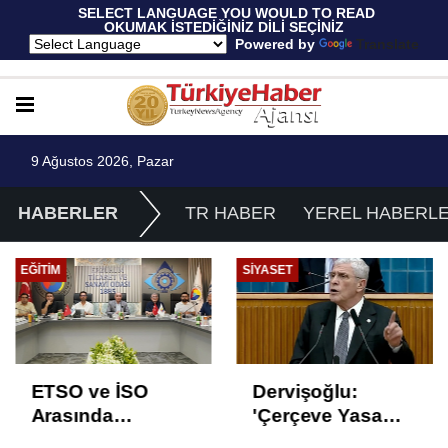
 SELECT LANGUAGE YOU WOULD TO READ 
OKUMAK İSTEDİĞİNİZ DİLİ SEÇİNİZ
  Powered by 
Translate
9 Ağustos 2026, Pazar
HABERLER
TR HABER
YEREL HABERL
EĞITIM
SIYASET
ETSO ve İSO
Dervişoğlu:
Arasında
'Çerçeve Yasa
İstihdam Odaklı
Çözüm Değil,