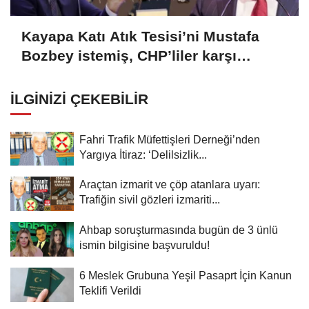
Kayapa Katı Atık Tesisi’ni Mustafa
Bozbey istemiş, CHP’liler karşı
çıkıyor!
İLGINIZI ÇEKEBILIR
Fahri Trafik Müfettişleri Derneği’nden
Yargıya İtiraz: ‘Delilsizlik...
Araçtan izmarit ve çöp atanlara uyarı:
Trafiğin sivil gözleri izmariti...
Ahbap soruşturmasında bugün de 3 ünlü
ismin bilgisine başvuruldu!
6 Meslek Grubuna Yeşil Pasaprt İçin Kanun
Teklifi Verildi