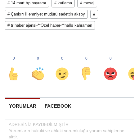
# 14 mart tıp bayramı
# kutlama
# mesaj
# Çankırı İl emniyet müdürü sadettin aksoy
#
# tr haber ajansi-**Özel haber-**halİs kahraman
YORUMLAR
FACEBOOK