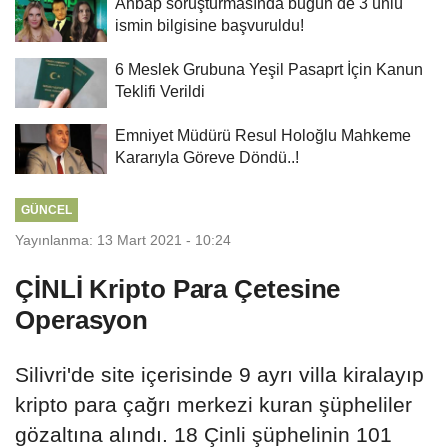
Ahbap soruşturmasında bugün de 3 ünlü
ismin bilgisine başvuruldu!
6 Meslek Grubuna Yeşil Pasaprt İçin Kanun
Teklifi Verildi
Emniyet Müdürü Resul Holoğlu Mahkeme
Kararıyla Göreve Döndü..!
GÜNCEL
Yayınlanma: 13 Mart 2021 - 10:24
ÇİNLİ Kripto Para Çetesine
Operasyon
Silivri'de site içerisinde 9 ayrı villa kiralayıp
kripto para çağrı merkezi kuran şüpheliler
gözaltına alındı. 18 Çinli şüphelinin 101