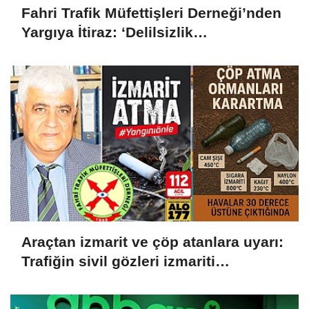
Fahri Trafik Müfettişleri Derneği’nden
Yargıya İtiraz: ‘Delilsizlik
Gerekçesiyle Ceza İptali
Hukuksuzdur’
Araçtan izmarit ve çöp atanlara uyarı:
Trafiğin sivil gözleri izmariti
affetmeyecek