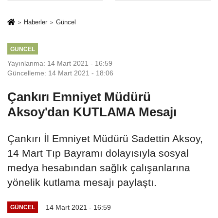
Mesleki Eğitim
İkinci Cumhuriyet
Protokolü
ve İhanet
Haberler
Güncel
Belgesidir!'
GÜNCEL
Yayınlanma: 14 Mart 2021 - 16:59
Güncelleme: 14 Mart 2021 - 18:06
Çankırı Emniyet Müdürü
Aksoy'dan KUTLAMA Mesajı
Çankırı İl Emniyet Müdürü Sadettin Aksoy,
14 Mart Tıp Bayramı dolayısıyla sosyal
medya hesabından sağlık çalışanlarına
yönelik kutlama mesajı paylaştı.
14 Mart 2021 - 16:59
GÜNCEL