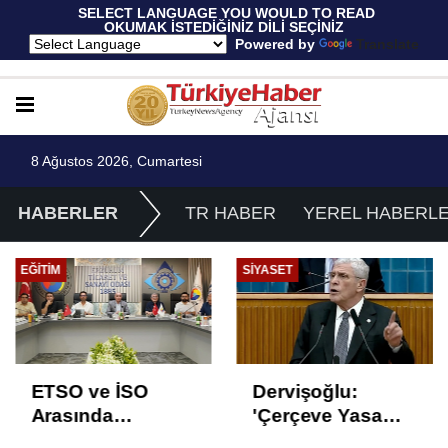
 SELECT LANGUAGE YOU WOULD TO READ 
OKUMAK İSTEDİĞİNİZ DİLİ SEÇİNİZ
  Powered by 
Translate
8 Ağustos 2026, Cumartesi
HABERLER
TR HABER
YEREL HABERL
EĞITIM
SIYASET
ETSO ve İSO
Dervişoğlu:
Arasında
'Çerçeve Yasa
İstihdam Odaklı
Çözüm Değil,