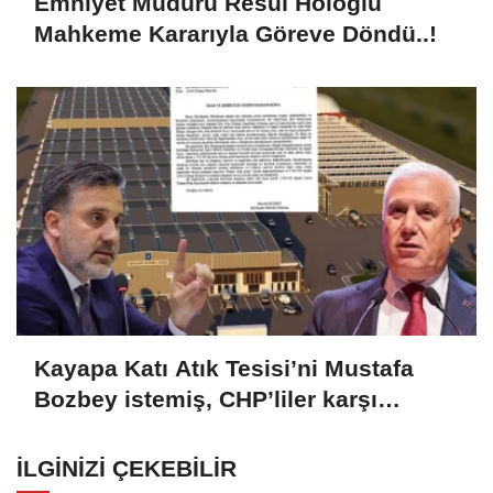
Emniyet Müdürü Resul Holoğlu
Mahkeme Kararıyla Göreve Döndü..!
Kayapa Katı Atık Tesisi’ni Mustafa
Bozbey istemiş, CHP’liler karşı
çıkıyor!
İLGINIZI ÇEKEBILIR