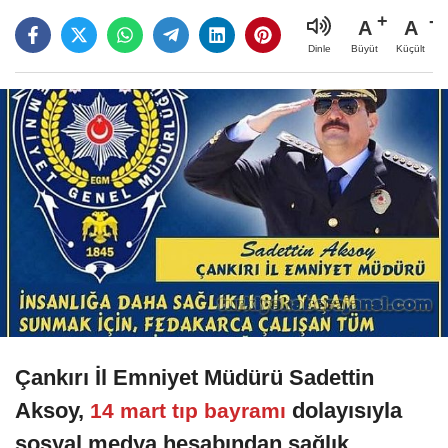
A
A
Büyüt
Küçült
Dinle
Çankırı İl Emniyet Müdürü Sadettin
Aksoy,
dolayısıyla
14 mart tıp bayramı
sosyal medya hesabından sağlık