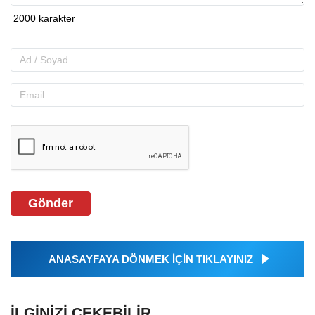
Gönder
ANASAYFAYA DÖNMEK İÇİN TIKLAYINIZ
İLGINIZI ÇEKEBILIR