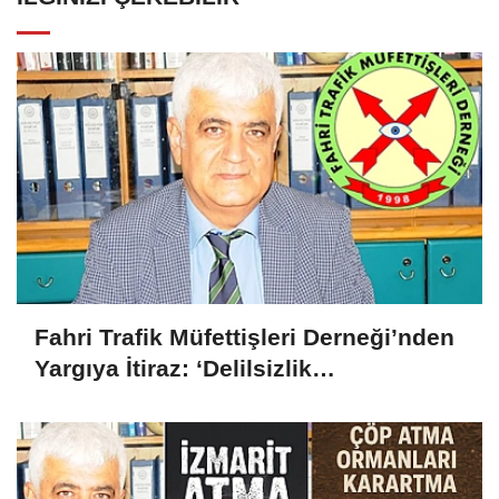
Fahri Trafik Müfettişleri Derneği’nden
Yargıya İtiraz: ‘Delilsizlik
Gerekçesiyle Ceza İptali
Hukuksuzdur’