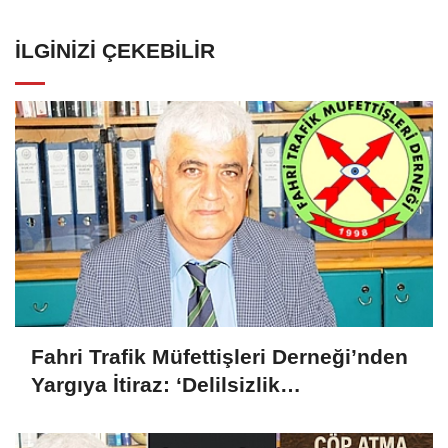
İLGINIZI ÇEKEBILIR
Fahri Trafik Müfettişleri Derneği’nden
Yargıya İtiraz: ‘Delilsizlik
Gerekçesiyle Ceza İptali
Hukuksuzdur’