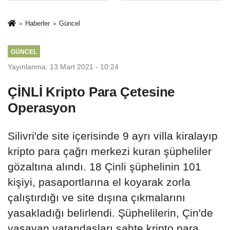
Mesleki Eğitim
İkinci Cumhuriyet
Protokolü
ve İhanet
Haberler
Güncel
Belgesidir!'
GÜNCEL
Yayınlanma: 13 Mart 2021 - 10:24
ÇİNLİ Kripto Para Çetesine
Operasyon
Silivri'de site içerisinde 9 ayrı villa kiralayıp
kripto para çağrı merkezi kuran şüpheliler
gözaltına alındı. 18 Çinli şüphelinin 101
kişiyi, pasaportlarına el koyarak zorla
çalıştırdığı ve site dışına çıkmalarını
yasakladığı belirlendi. Şüphelilerin, Çin'de
yaşayan vatandaşları sahte kripto para