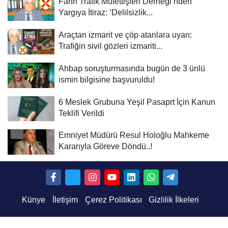
Fahri Trafik Müfettişleri Derneği’nden
Yargıya İtiraz: ‘Delilsizlik...
Araçtan izmarit ve çöp atanlara uyarı:
Trafiğin sivil gözleri izmariti...
Ahbap soruşturmasında bugün de 3 ünlü
ismin bilgisine başvuruldu!
6 Meslek Grubuna Yeşil Pasaprt İçin Kanun
Teklifi Verildi
Emniyet Müdürü Resul Holoğlu Mahkeme
Kararıyla Göreve Döndü..!
Künye
İletişim
Çerez Politikası
Gizlilik İlkeleri