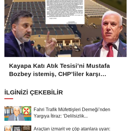
Kayapa Katı Atık Tesisi’ni Mustafa
Bozbey istemiş, CHP’liler karşı
çıkıyor!
İLGINIZI ÇEKEBILIR
Fahri Trafik Müfettişleri Derneği’nden
Yargıya İtiraz: ‘Delilsizlik...
Araçtan izmarit ve çöp atanlara uyarı: