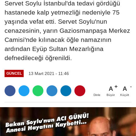
Servet Soylu İstanbul'da tedavi gördüğü
hastanede kalp yetmezliği nedeniyle 75
yaşında vefat etti. Servet Soylu'nun
cenazesinin, yarın Gaziosmanpaşa Merkez
Camisi'nde kılınacak öğle namazının
ardından Eyüp Sultan Mezarlığına
defnedileceği öğrenildi.
13 Mart 2021 - 11:46
GÜNCEL
A
A
Büyüt
Küçült
Dinle