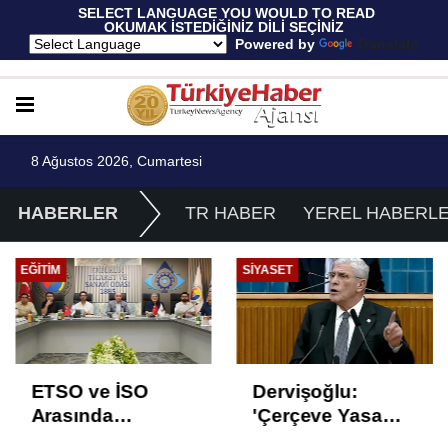
 SELECT LANGUAGE YOU WOULD TO READ 
OKUMAK İSTEDİĞİNİZ DİLİ SEÇİNİZ
  Powered by 
Translate
8 Ağustos 2026, Cumartesi
HABERLER
TR HABER
YEREL HABERL
EĞITIM
SIYASET
ETSO ve İSO
Dervişoğlu:
Arasında
'Çerçeve Yasa
İstihdam Odaklı
Çözüm Değil,