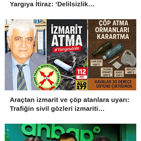
Yargıya İtiraz: ‘Delilsizlik
Gerekçesiyle Ceza İptali
Hukuksuzdur’
Araçtan izmarit ve çöp atanlara uyarı:
Trafiğin sivil gözleri izmariti
affetmeyecek