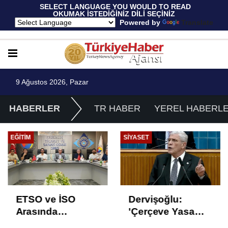
 SELECT LANGUAGE YOU WOULD TO READ 
OKUMAK İSTEDİĞİNİZ DİLİ SEÇİNİZ
  Powered by 
Translate
9 Ağustos 2026, Pazar
HABERLER
TR HABER
YEREL HABERL
EĞITIM
SIYASET
ETSO ve İSO
Dervişoğlu:
Arasında
'Çerçeve Yasa
İstihdam Odaklı
Çözüm Değil,