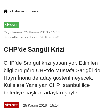
Mesleki Eğitim
İkinci Cumhuriyet
Protokolü
ve İhanet
Haberler
Siyaset
Belgesidir!'
SIYASET
Yayınlanma: 25 Kasım 2018 - 15:14
Güncelleme: 27 Kasım 2018 - 03:43
CHP'de Sarıgül Krizi
CHP’de Sarıgül krizi yaşanıyor. Edinilen
bilgilere göre CHP’de Mustafa Sarıgül de
Hayri İnönü de aday gösterilmeyecek.
Kulislere Yansıyan CHP İstanbul ilçe
belediye başkan adayları şöyle...
25 Kasım 2018 - 15:14
SIYASET