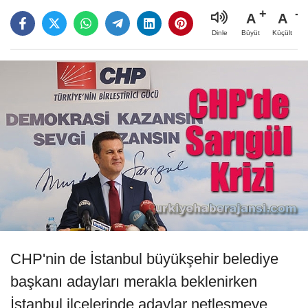
A
A
Büyüt
Küçült
Dinle
CHP'nin de İstanbul büyükşehir belediye
başkanı adayları merakla beklenirken
İstanbul ilçelerinde adaylar netleşmeye