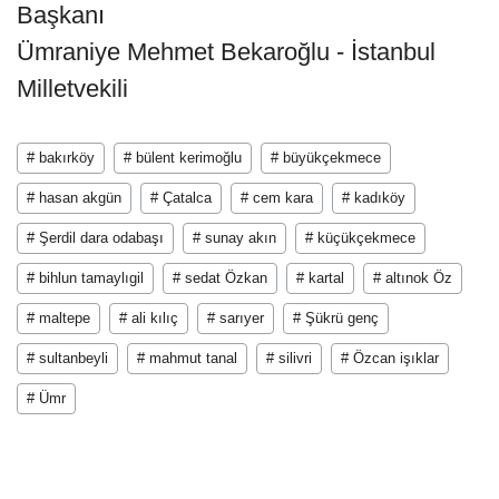
Başkanı
Ümraniye Mehmet Bekaroğlu - İstanbul
Milletvekili
# bakırköy
# bülent kerimoğlu
# büyükçekmece
# hasan akgün
# Çatalca
# cem kara
# kadıköy
# Şerdil dara odabaşı
# sunay akın
# küçükçekmece
# bihlun tamaylıgil
# sedat Özkan
# kartal
# altınok Öz
# maltepe
# ali kılıç
# sarıyer
# Şükrü genç
# sultanbeyli
# mahmut tanal
# silivri
# Özcan işıklar
# Ümr