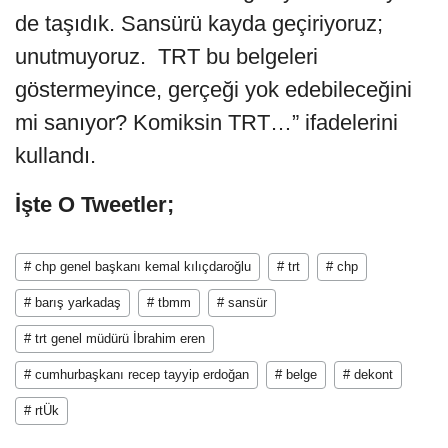
de taşıdık. Sansürü kayda geçiriyoruz;
unutmuyoruz. TRT bu belgeleri
göstermeyince, gerçeği yok edebileceğini
mi sanıyor? Komiksin TRT…” ifadelerini
kullandı.
İşte O Tweetler;
# chp genel başkanı kemal kılıçdaroğlu
# trt
# chp
# barış yarkadaş
# tbmm
# sansür
# trt genel müdürü İbrahim eren
# cumhurbaşkanı recep tayyip erdoğan
# belge
# dekont
# rtÜk