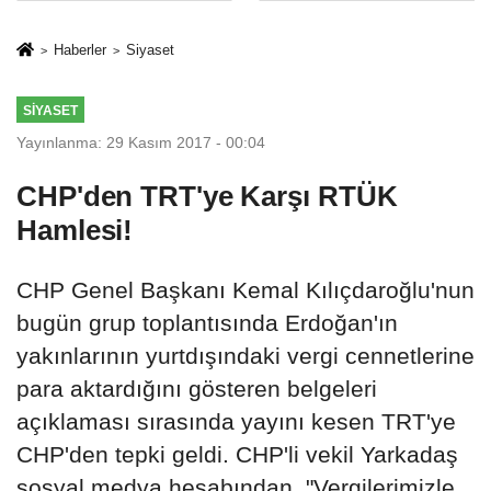
sivil gözleri
%50,49 olarak
izmariti
açıkladı
Haberler
Siyaset
affetmeyecek
SIYASET
Yayınlanma: 29 Kasım 2017 - 00:04
CHP'den TRT'ye Karşı RTÜK
Hamlesi!
CHP Genel Başkanı Kemal Kılıçdaroğlu'nun
bugün grup toplantısında Erdoğan'ın
yakınlarının yurtdışındaki vergi cennetlerine
para aktardığını gösteren belgeleri
açıklaması sırasında yayını kesen TRT'ye
CHP'den tepki geldi. CHP'li vekil Yarkadaş
sosyal medya hesabından, "Vergilerimizle