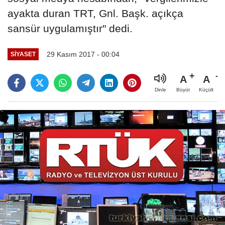
ayakta duran TRT, Gnl. Başk. açıkça
sansür uygulamıştır" dedi.
29 Kasım 2017 - 00:04
SIYASET
A
A
Büyüt
Küçült
Dinle