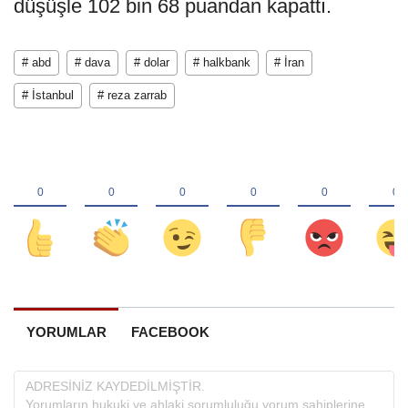
düşüşle 102 bin 68 puandan kapattı.
# abd
# dava
# dolar
# halkbank
# İran
# İstanbul
# reza zarrab
YORUMLAR
FACEBOOK