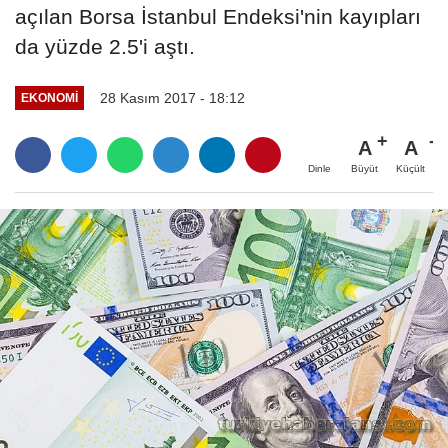
açılan Borsa İstanbul Endeksi'nin kayıpları
da yüzde 2.5'i aştı.
28 Kasım 2017 - 18:12
EKONOMI
A
A
Büyüt
Küçült
Dinle