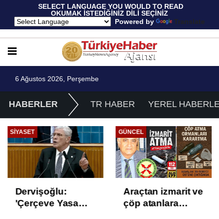
 SELECT LANGUAGE YOU WOULD TO READ 
OKUMAK İSTEDİĞİNİZ DİLİ SEÇİNİZ
  Powered by 
Translate
6 Ağustos 2026, Perşembe
HABERLER
TR HABER
YEREL HABERL
GÜNCEL
EKONOMI
Araçtan izmarit ve
TÜİK Temmuz
çöp atanlara
enflasyonunu
uyarı: Trafiğin
%31,75; ENAG