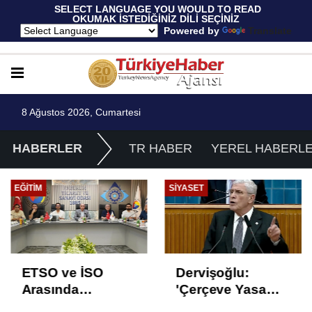
 SELECT LANGUAGE YOU WOULD TO READ 
OKUMAK İSTEDİĞİNİZ DİLİ SEÇİNİZ
  Powered by 
Translate
8 Ağustos 2026, Cumartesi
HABERLER
TR HABER
YEREL HABERL
EĞITIM
SIYASET
ETSO ve İSO
Dervişoğlu:
Arasında
'Çerçeve Yasa
İstihdam Odaklı
Çözüm Değil,