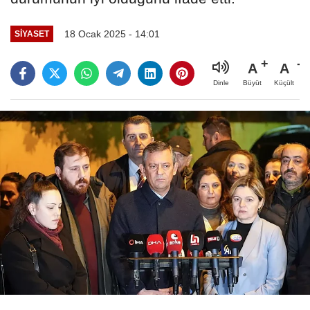
18 Ocak 2025 - 14:01
SIYASET
A
A
Büyüt
Küçült
Dinle