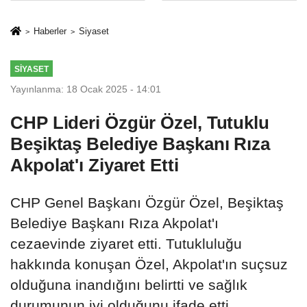
Mesleki Eğitim
İkinci Cumhuriyet
Protokolü
ve İhanet
Haberler
Siyaset
Belgesidir!'
SIYASET
Yayınlanma: 18 Ocak 2025 - 14:01
CHP Lideri Özgür Özel, Tutuklu
Beşiktaş Belediye Başkanı Rıza
Akpolat'ı Ziyaret Etti
CHP Genel Başkanı Özgür Özel, Beşiktaş
Belediye Başkanı Rıza Akpolat'ı
cezaevinde ziyaret etti. Tutukluluğu
hakkında konuşan Özel, Akpolat'ın suçsuz
olduğuna inandığını belirtti ve sağlık
durumunun iyi olduğunu ifade etti.