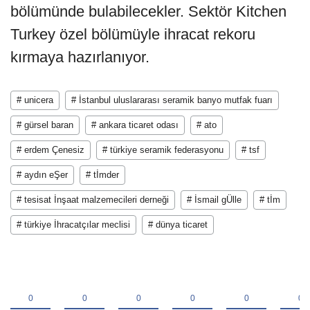
bölümünde bulabilecekler. Sektör Kitchen
Turkey özel bölümüyle ihracat rekoru
kırmaya hazırlanıyor.
# unicera
# İstanbul uluslararası seramik banyo mutfak fuarı
# gürsel baran
# ankara ticaret odası
# ato
# erdem Çenesiz
# türkiye seramik federasyonu
# tsf
# aydın eŞer
# tİmder
# tesisat İnşaat malzemecileri derneği
# İsmail gÜlle
# tİm
# türkiye İhracatçılar meclisi
# dünya ticaret