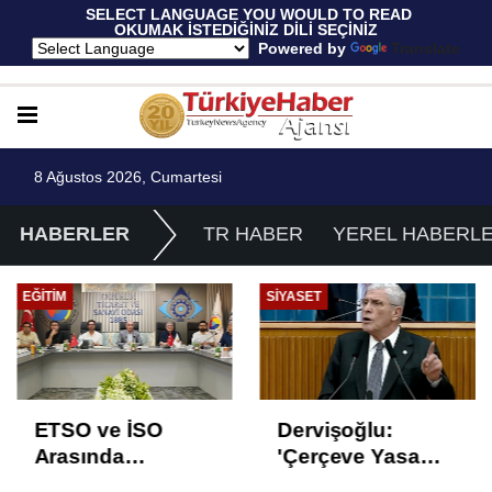
 SELECT LANGUAGE YOU WOULD TO READ 
OKUMAK İSTEDİĞİNİZ DİLİ SEÇİNİZ
  Powered by 
Translate
8 Ağustos 2026, Cumartesi
HABERLER
TR HABER
YEREL HABERL
EĞITIM
SIYASET
ETSO ve İSO
Dervişoğlu:
Arasında
'Çerçeve Yasa
İstihdam Odaklı
Çözüm Değil,