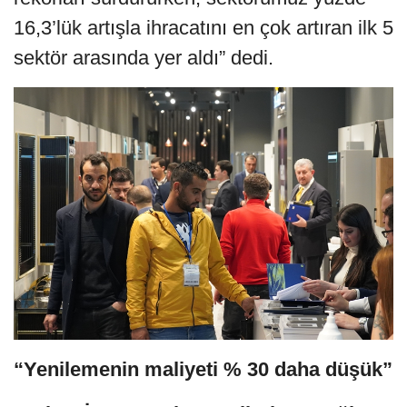
16,3’lük artışla ihracatını en çok artıran ilk 5
sektör arasında yer aldı” dedi.
“Yenilemenin maliyeti % 30 daha düşük”