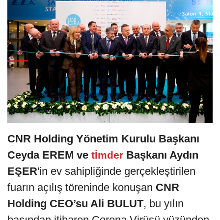
CNR Holding Yönetim Kurulu Başkanı
Ceyda EREM ve
Başkanı Aydın
tİmder
EŞER
'in ev sahipliğinde gerçekleştirilen
fuarın açılış töreninde konuşan
CNR
Holding CEO’su Ali BULUT
, bu yılın
başından itibaren Corona Virüsü yüzünden