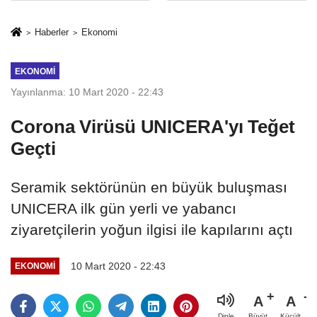
Mesleki Eğitim
İkinci Cumhuriyet
Protokolü
ve İhanet
Haberler
Ekonomi
Belgesidir!'
EKONOMI
Yayınlanma: 10 Mart 2020 - 22:43
Corona Virüsü UNICERA'yı Teğet
Geçti
Seramik sektörünün en büyük buluşması
UNICERA ilk gün yerli ve yabancı
ziyaretçilerin yoğun ilgisi ile kapılarını açtı
10 Mart 2020 - 22:43
EKONOMI
A
A
Büyüt
Küçült
Dinle