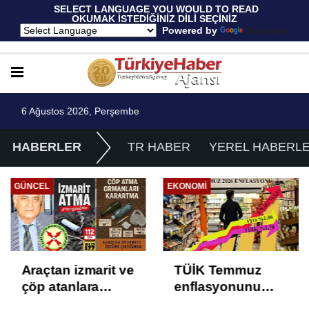
 SELECT LANGUAGE YOU WOULD TO READ 
OKUMAK İSTEDİĞİNİZ DİLİ SEÇİNİZ
  Powered by 
Translate
6 Ağustos 2026, Perşembe
HABERLER
TR HABER
YEREL HABERL
GÜNCEL
EKONOMI
Araçtan izmarit ve
TÜİK Temmuz
çöp atanlara
enflasyonunu
uyarı: Trafiğin
%31,75; ENAG