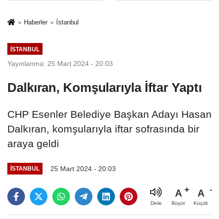
sivil gözleri
%50,49 olarak
izmariti
açıkladı
Haberler
İstanbul
affetmeyecek
İSTANBUL
Yayınlanma: 25 Mart 2024 - 20:03
Dalkıran, Komşularıyla İftar Yaptı
CHP Esenler Belediye Başkan Adayı Hasan
Dalkıran, komşularıyla iftar sofrasında bir
araya geldi
25 Mart 2024 - 20:03
İSTANBUL
A
A
Büyüt
Küçült
Dinle