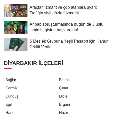
Araçtan izmarit ve çöp atanlara uyarı:
Trafiğin sivil gözleri izmariti...
Ahbap soruşturmasında bugün de 3 ünlü
ismin bilgisine başvuruldu!
6 Meslek Grubuna Yeşil Pasaprt İçin Kanun
Teklifi Verildi
DIYARBAKIR İLÇELERI
Bağlar
Bismil
Çermik
Çınar
Çüngüş
Dicle
Eğil
Ergani
Hani
Hazro