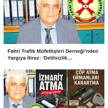
Fahri Trafik Müfettişleri Derneği’nden
Yargıya İtiraz: ‘Delilsizlik
Gerekçesiyle Ceza İptali
Hukuksuzdur’