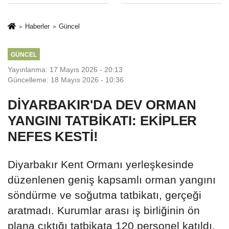
Sınırlaması Adil
Yargıya
Mi..?
İtiraz: ‘Delilsizlik
Haberler
Güncel
Gerekçesiyle
Ceza İptali
GÜNCEL
Hukuksuzdur’
Yayınlanma: 17 Mayıs 2026 - 20:13
Güncelleme: 18 Mayıs 2026 - 10:36
DİYARBAKIR'DA DEV ORMAN
YANGINI TATBİKATI: EKİPLER
NEFES KESTİ!
Diyarbakır Kent Ormanı yerleşkesinde
düzenlenen geniş kapsamlı orman yangını
söndürme ve soğutma tatbikatı, gerçeği
aratmadı. Kurumlar arası iş birliğinin ön
plana çıktığı tatbikata 120 personel katıldı.