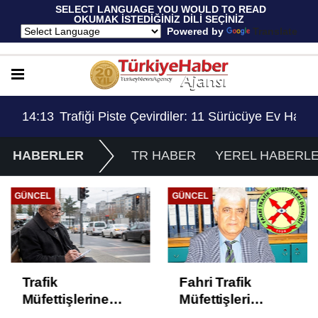
 SELECT LANGUAGE YOU WOULD TO READ 
OKUMAK İSTEDİĞİNİZ DİLİ SEÇİNİZ
  Powered by 
Translate
Sınırlaması Adil Mi..?
14:13
Trafiği Piste Çevirdiler: 11 Sürücüye Ev Hapsi
HABERLER
TR HABER
YEREL HABERL
GÜNCEL
GÜNCEL
Trafik
Fahri Trafik
Müfettişlerine
Müfettişleri
Getirilen 70 Yaş
Derneği’nden