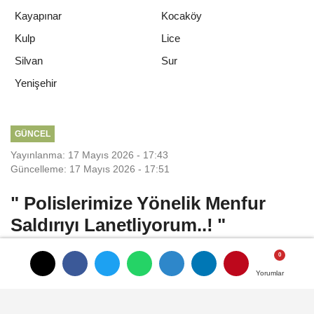
Kayapınar
Kocaköy
Kulp
Lice
Silvan
Sur
Yenişehir
GÜNCEL
Yayınlanma: 17 Mayıs 2026 - 17:43
Güncelleme: 17 Mayıs 2026 - 17:51
" Polislerimize Yönelik Menfur
Saldırıyı Lanetliyorum..! "
Adalet Bakanı Akın Gürlek, Tekirdağ
Yorumlar
Yorumlar
Çorlu'da iki polis memurunun silahlı kavga
olayına müdahale ettikleri sırada şehit