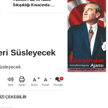
Sıkışıklığı Kısacında:
ilk yarıda 64,4 mily
Reel Sektörde
TL'lik araç yatırımı
Konkordato Fırtınası
eri Süsleyecek
 süsleyecek
A
A
Büyüt
Küçült
Dinle
Yazdır
Yorumlar
IZI ÇEKEBILIR