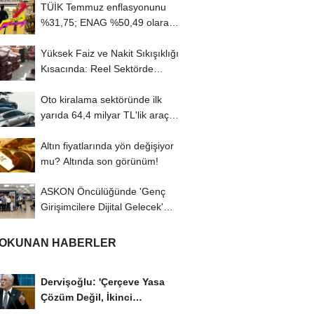
TÜİK Temmuz enflasyonunu
%31,75; ENAG %50,49 olarak
açıkladı
Yüksek Faiz ve Nakit Sıkışıklığı
Kısacında: Reel Sektörde
Konkordato...
Oto kiralama sektöründe ilk
yarıda 64,4 milyar TL'lik araç
yatırımı
Altın fiyatlarında yön değişiyor
mu? Altında son görünüm!
ASKON Öncülüğünde 'Genç
Girişimcilere Dijital Gelecek'
Programı...
 OKUNAN HABERLER
Dervişoğlu: 'Çerçeve Yasa
Çözüm Değil, İkinci
Cumhuriyet ve İhanet...