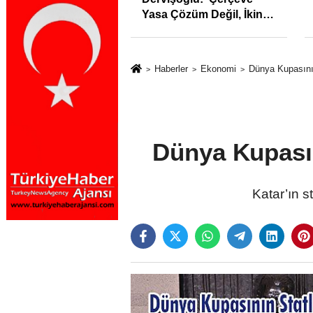
Yasa Çözüm Değil, İkinci
Cumhuriyet ve İhanet
Belgesidir!'
Haberler
Ekonomi
Dünya Kupasının
Dünya Kupasın
Katar’ın s