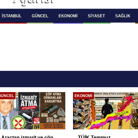
 SELECT LANGUAGE YOU WOULD TO READ 
OKUMAK İSTEDİĞİNİZ DİLİ SEÇİNİZ
  Powered by 
Translate
İSTANBUL
GÜNCEL
EKONOMI
SIYASET
SAĞLIK
GÜNCEL
EKONOMI
Araçtan izmarit ve çöp
TÜİK Temmuz