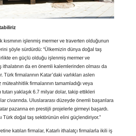
biliriz
lik kısmının işlenmiş mermer ve traverten olduğunun
rini şöyle sürdürdü: “Ülkemizin dünya doğal taş
irlikte en güçlü olduğu işlenmiş mermer ve
aş ithalatının da en önemli kalemlerinden olması da
r. Türk firmalarının Katar’daki varlıkları aslen
z müteahhitlik firmalarının tamamladığı veya
tarı yaklaşık 6.7 milyar dolar, takip ettikleri
dolar civarında. Uluslararası düzeyde önemli başarılara
tar pazarına en prestijli projelerle girmeyi başardı.
ı Türk doğal taş sektörünün elini güçlendiriyor.”
e katılan firmalar, Katarlı ithalatçı firmalarla ikili iş