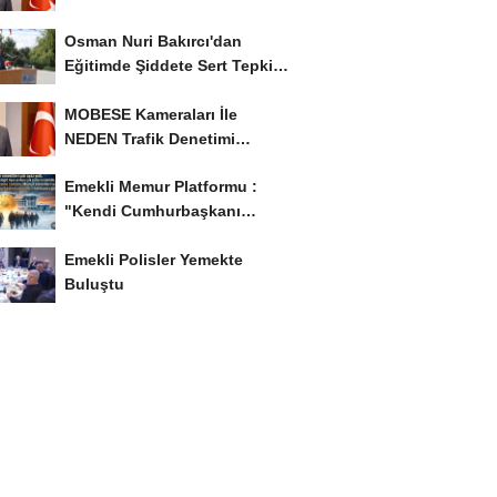
İyileştirme İstedi...
Osman Nuri Bakırcı'dan
Eğitimde Şiddete Sert Tepki:
'Eğitim Ailede...
MOBESE Kameraları İle
NEDEN Trafik Denetimi
Yapılmaz ?
Emekli Memur Platformu :
"Kendi Cumhurbaşkanı
Adayımızı Belirleyeceğiz..!...
Emekli Polisler Yemekte
Buluştu