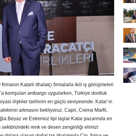
firmanın Katarlı ithalatçı firmalarla ikili iş görüşmeleri
r’a komşuları ambargo uygularken, Türkiye dostluk
siyasi ilişkiler tarihinin en güçlü seviyesinde. Katar’ın
alebinin artmasını bekliyoruz. Capri, Crema Marfil,
a Beyaz ve Estremoz tipi taşlar Katar pazarında en
aş sektöründeki renk ve desen zenginliği elimizi
yon dolara ulaşan doğal taş ithalatında Çin, İtalya ve