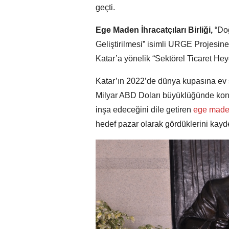
geçti.
Ege Maden İhracatçıları Birliği,
“Doğ
Geliştirilmesi” isimli URGE Projesine
Katar’a yönelik “Sektörel Ticaret Hey
Katar’ın 2022’de dünya kupasına ev 
Milyar ABD Doları büyüklüğünde konak
inşa edeceğini dile getiren
ege maden 
hedef pazar olarak gördüklerini kayde