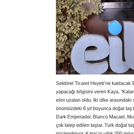
Sektörel Ticaret Heyeti’ne katılacak 9 
yapacağı bilgisini veren Kaya, “Kata
elini uzatan oldu. İki ülke arasındaki 
önümüzdeki 6 yıl boyunca doğal taş t
Dark Emperador, Blanco Macael, Muğl
çok talep edilen taşlar. Türk doğal t
güçlendiriyor. Katar’ın yıllık 200 mil