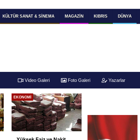
KÜLTÜR SANAT & SINEMA
MAGAZIN
KIBRIS
DÜNYA
Video Galeri
Foto Galeri
Yazarlar
EKONOMI
EKONOMI
Yüksek Faiz ve Nakit
Oto kiralama sektö