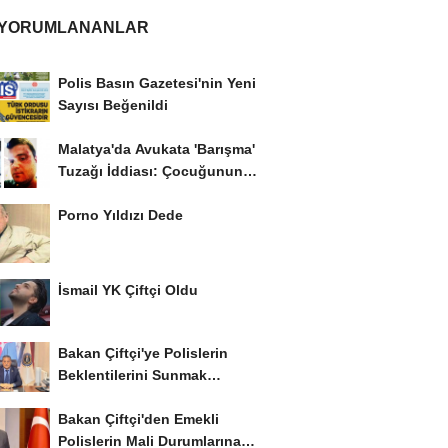
 YORUMLANANLAR
Polis Basın Gazetesi'nin Yeni
Sayısı Beğenildi
Malatya'da Avukata 'Barışma'
Tuzağı İddiası: Çocuğunun
Gözü...
Porno Yıldızı Dede
İsmail YK Çiftçi Oldu
Bakan Çiftçi'ye Polislerin
Beklentilerini Sunmak
İstiyor..!
Bakan Çiftçi'den Emekli
Polislerin Mali Durumlarına