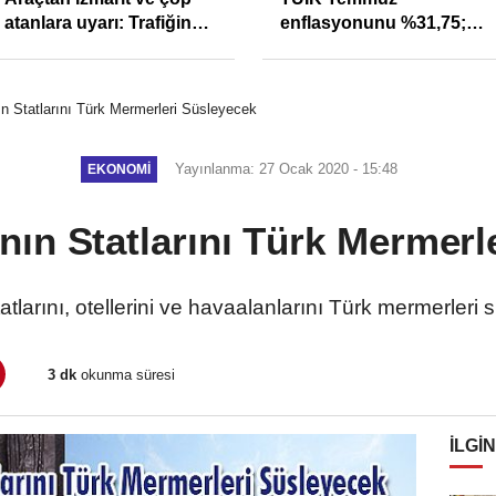
atanlara uyarı: Trafiğin
enflasyonunu %31,75;
sivil gözleri izmariti
ENAG %50,49 olarak
affetmeyecek
açıkladı
 Statlarını Türk Mermerleri Süsleyecek
Yayınlanma: 27 Ocak 2020 - 15:48
EKONOMI
ın Statlarını Türk Mermerl
tatlarını, otellerini ve havaalanlarını Türk mermerleri
3 dk
okunma süresi
İLGIN