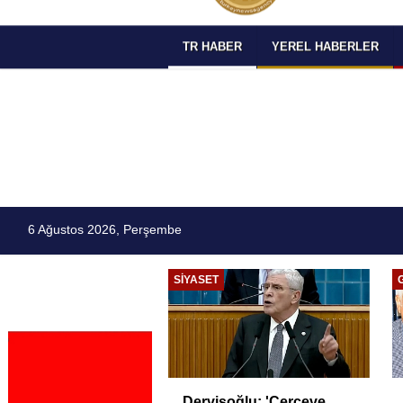
TR HABER
YEREL HABERLER
6 Ağustos 2026, Perşembe
SIYASET
Dervişoğlu: 'Çerçeve