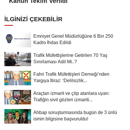
Kanun Teklifi Verildi
İLGINIZI ÇEKEBILIR
Emniyet Genel Müdürlüğüne 6 Bin 250
Kadro İhdas Edildi
Trafik Müfettişlerine Getirilen 70 Yaş
Sınırlaması Adil Mi..?
Fahri Trafik Müfettişleri Derneği’nden
Yargıya İtiraz: ‘Delilsizlik...
Araçtan izmarit ve çöp atanlara uyarı:
Trafiğin sivil gözleri izmariti...
Ahbap soruşturmasında bugün de 3 ünlü
ismin bilgisine başvuruldu!