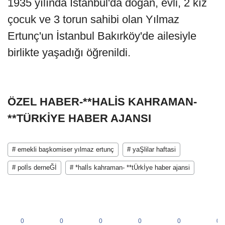
1935 yılında İstanbul'da doğan, evli, 2 kız
çocuk ve 3 torun sahibi olan Yılmaz
Ertunç'un İstanbul Bakırköy'de ailesiyle
birlikte yaşadığı öğrenildi.
ÖZEL HABER-**HALİS KAHRAMAN-
**TÜRKİYE HABER AJANSI
# emekli başkomiser yılmaz ertunç
# yaŞlilar haftasi
# polİs derneĞİ
# *halİs kahraman- **tÜrkİye haber ajansi