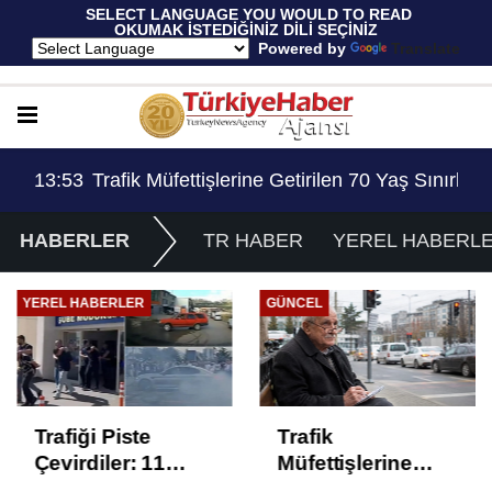
 SELECT LANGUAGE YOU WOULD TO READ 
OKUMAK İSTEDİĞİNİZ DİLİ SEÇİNİZ
  Powered by 
Translate
Sınırlaması Adil Mi..?
14:45
Emniyet Genel Müdürlüğüne 6 Bin 250 Kadro 
HABERLER
TR HABER
YEREL HABERL
GÜNCEL
GÜNCEL
Trafik
Fahri Trafik
Müfettişlerine
Müfettişleri
Getirilen 70 Yaş
Derneği’nden