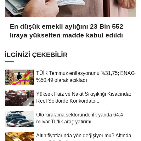
En düşük emekli aylığını 23 Bin 552
liraya yükselten madde kabul edildi
İLGINIZI ÇEKEBILIR
TÜİK Temmuz enflasyonunu %31,75; ENAG
%50,49 olarak açıkladı
Yüksek Faiz ve Nakit Sıkışıklığı Kısacında:
Reel Sektörde Konkordato...
Oto kiralama sektöründe ilk yarıda 64,4
milyar TL'lik araç yatırımı
Altın fiyatlarında yön değişiyor mu? Altında