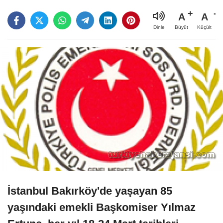
A
A
Büyüt
Küçült
Dinle
İstanbul Bakırköy'de yaşayan 85
yaşındaki emekli Başkomiser Yılmaz