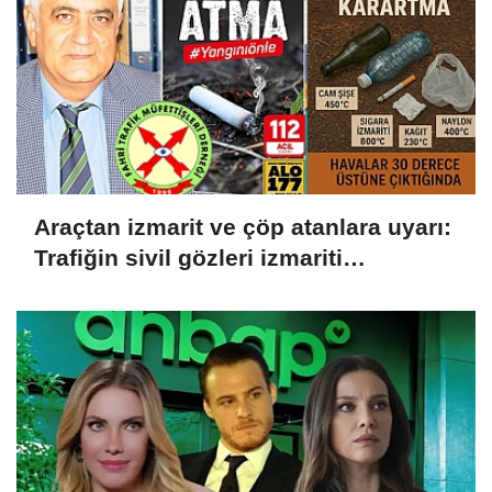
Araçtan izmarit ve çöp atanlara uyarı:
Trafiğin sivil gözleri izmariti
affetmeyecek