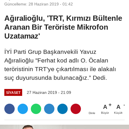
Güncelleme: 28 Haziran 2019 - 01:42
Ağıralioğlu, 'TRT, Kırmızı Bültenle
Aranan Bir Teröriste Mikrofon
Uzatamaz'
İYİ Parti Grup Başkanvekili Yavuz
Ağıralioğlu "Ferhat kod adlı O. Öcalan
teröristinin TRT'ye çıkartılması ile alakalı
suç duyurusunda bulunacağız.” Dedi.
27 Haziran 2019 - 21:09
SIYASET
A
A
Büyüt
Küçült
Dinle