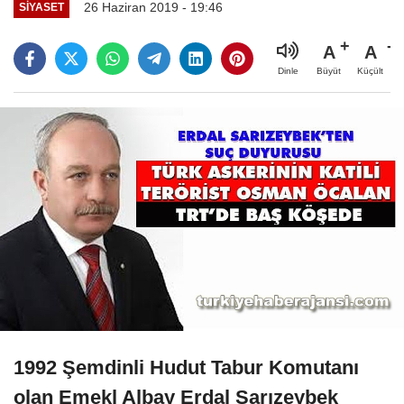
26 Haziran 2019 - 19:46
SIYASET
A
A
Büyüt
Küçült
Dinle
1992 Şemdinli Hudut Tabur Komutanı
olan Emekl Albay Erdal Sarızeybek