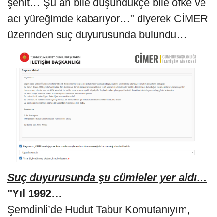
şehit… Şu an bile düşündükçe bile öfke ve
acı yüreğimde kabarıyor…" diyerek CİMER
üzerinden suç duyurusunda bulundu…
Suç duyurusunda şu cümleler yer aldı…
"Yıl 1992…
Şemdinli’de Hudut Tabur Komutanıyım,