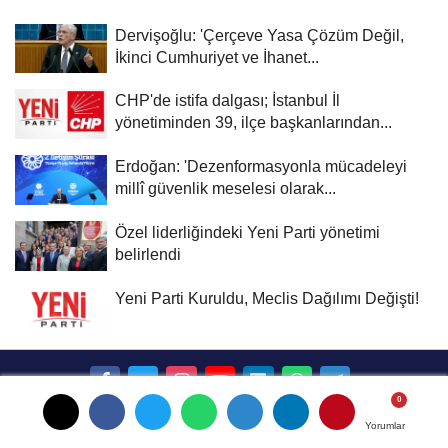
Dervişoğlu: 'Çerçeve Yasa Çözüm Değil,
İkinci Cumhuriyet ve İhanet...
CHP'de istifa dalgası; İstanbul İl
yönetiminden 39, ilçe başkanlarından...
Erdoğan: 'Dezenformasyonla mücadeleyi
millî güvenlik meselesi olarak...
Özel liderliğindeki Yeni Parti yönetimi
belirlendi
Yeni Parti Kuruldu, Meclis Dağılımı Değişti!
Künye
İletişim
Çerez Politikası
Gizlilik İlkeleri
Yorumlar
Yorumlar