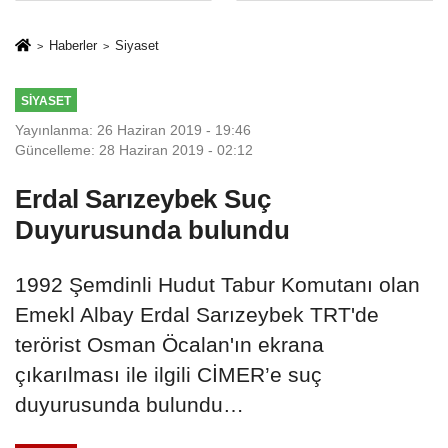
İkinci Cumhuriyet
sivil gözleri
ve İhanet
izmariti
Haberler
Siyaset
Belgesidir!'
affetmeyecek
SIYASET
Yayınlanma: 26 Haziran 2019 - 19:46
Güncelleme: 28 Haziran 2019 - 02:12
Erdal Sarızeybek Suç
Duyurusunda bulundu
1992 Şemdinli Hudut Tabur Komutanı olan
Emekl Albay Erdal Sarızeybek TRT'de
terörist Osman Öcalan'ın ekrana
çıkarılması ile ilgili CİMER’e suç
duyurusunda bulundu…