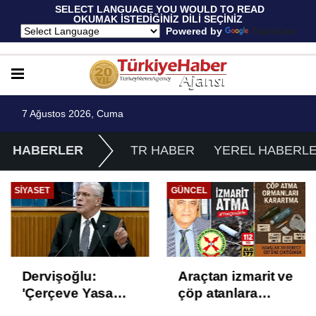
 SELECT LANGUAGE YOU WOULD TO READ 
OKUMAK İSTEDİĞİNİZ DİLİ SEÇİNİZ
  Powered by 
Translate
7 Ağustos 2026, Cuma
HABERLER
TR HABER
YEREL HABERL
SIYASET
GÜNCEL
Dervişoğlu:
Araçtan izmarit ve
'Çerçeve Yasa
çöp atanlara
Çözüm Değil,
uyarı: Trafiğin