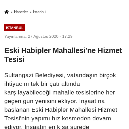
sivil gözleri
%50,49 olarak
izmariti
açıkladı
Haberler
İstanbul
affetmeyecek
İSTANBUL
Yayınlanma: 27 Ağustos 2020 - 17:29
Eski Habipler Mahallesi'ne Hizmet
Tesisi
Sultangazi Belediyesi, vatandaşın birçok
ihtiyacını tek bir çatı altında
karşılayabileceği mahalle tesislerine her
geçen gün yenisini ekliyor. İnşaatına
başlanan Eski Habipler Mahallesi Hizmet
Tesisi'nin yapımı hız kesmeden devam
ediyor. İnşaatın en kısa sürede