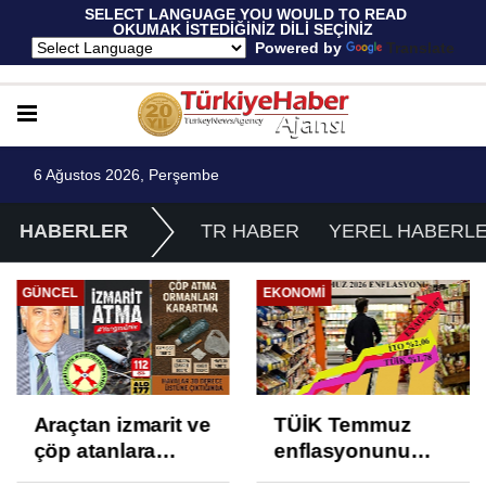
 SELECT LANGUAGE YOU WOULD TO READ 
OKUMAK İSTEDİĞİNİZ DİLİ SEÇİNİZ
  Powered by 
Translate
6 Ağustos 2026, Perşembe
HABERLER
TR HABER
YEREL HABERL
GÜNCEL
EKONOMI
Araçtan izmarit ve
TÜİK Temmuz
çöp atanlara
enflasyonunu
uyarı: Trafiğin
%31,75; ENAG