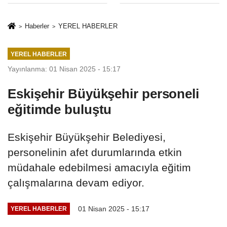
Hapsi, 2 Milyon
Sınırlaması Adil
Lira Ceza..!
Mi..?
Haberler
YEREL HABERLER
YEREL HABERLER
Yayınlanma: 01 Nisan 2025 - 15:17
Eskişehir Büyükşehir personeli
eğitimde buluştu
Eskişehir Büyükşehir Belediyesi,
personelinin afet durumlarında etkin
müdahale edebilmesi amacıyla eğitim
çalışmalarına devam ediyor.
01 Nisan 2025 - 15:17
YEREL HABERLER