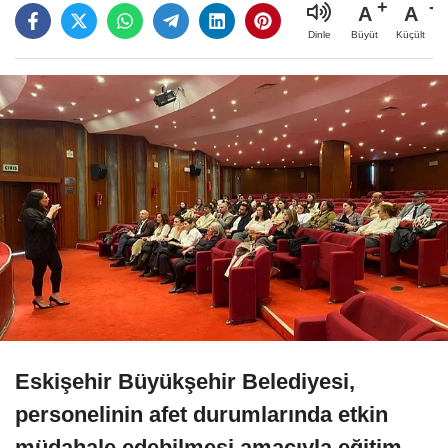
A
A
Büyüt
Küçült
Dinle
Eskişehir Büyükşehir Belediyesi,
personelinin afet durumlarında etkin
müdahale edebilmesi amacıyla eğitim