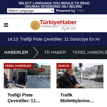
 SELECT LANGUAGE YOU WOULD TO READ 
OKUMAK İSTEDİĞİNİZ DİLİ SEÇİNİZ
  Powered by 
Translate
Ev Hapsi, 2 Milyon Lira Ceza..!
13:53
Trafik Müfettişlerine Getirilen 70 Yaş Sınırlama
14:
HABERLER
TR HABER
YEREL HABERL
YEREL HABERLER
GÜNCEL
Trafiği Piste
Trafik
Çevirdiler: 11
Müfettişlerine
Sürücüye Ev
Getirilen 70 Yaş