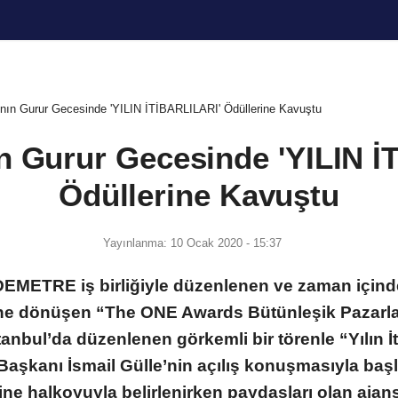
İLGİNÇ
TV - MAGAZİN
KÜLTÜR SANAT
EKONOMİ
ının Gurur Gecesinde 'YILIN İTİBARLILARI' Ödüllerine Kavuştu
ın Gurur Gecesinde 'YILIN İ
Ödüllerine Kavuştu
Yayınlanma: 10 Ocak 2020 - 15:37
EMETRE iş birliğiyle düzenlenen ve zaman için
rine dönüşen “The ONE Awards Bütünleşik Pazarl
anbul’da düzenlenen görkemli bir törenle “Yılın İ
i Başkanı İsmail Gülle’nin açılış konuşmasıyla baş
ine halkoyuyla belirlenirken paydaşları olan ajansl