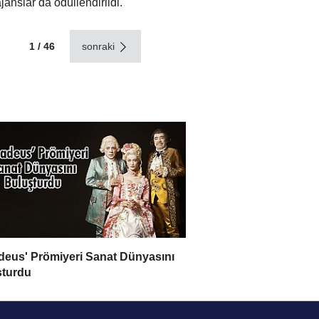
janslar da ödüllendirildi.
1 / 46
sonraki
eus' Prömiyeri Sanat Dünyasını
şturdu