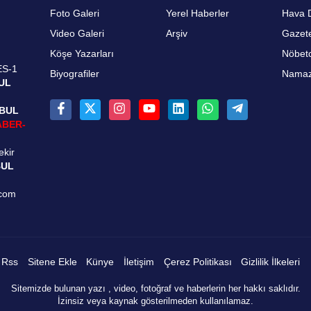
Foto Galeri
Yerel Haberler
Hava 
Video Galeri
Arşiv
Gazete
Köşe Yazarları
Nöbetc
ES-1
Biyografiler
Namaz 
UL
NBUL
ABER-
ekir
BUL
.com
Rss
Sitene Ekle
Künye
İletişim
Çerez Politikası
Gizlilik İlkeleri
Sitemizde bulunan yazı , video, fotoğraf ve haberlerin her hakkı saklıdır.
İzinsiz veya kaynak gösterilmeden kullanılamaz.