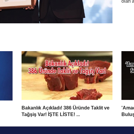
olan a
Bakanlık Açıkladı! 386 Üründe Taklit ve
'Amad
Tağşiş Var! İŞTE LİSTE! ...
Bulu