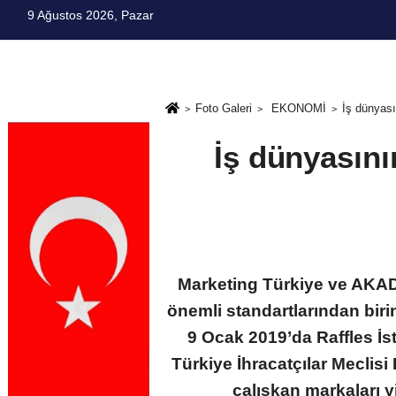
9 Ağustos 2026, Pazar
FOTO GALERİ
DÜNYA
SAĞLIK
SPOR
YAŞAM
Foto Galeri
EKONOMİ
İş dünyas
İş dünyasın
Marketing Türkiye ve AKAD
önemli standartlarından bi
9 Ocak 2019’da Raffles İst
Türkiye İhracatçılar Meclis
çalışkan markaları y