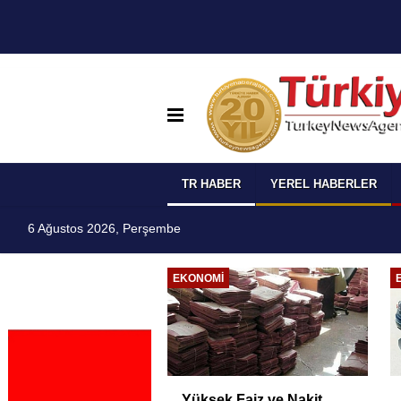
TR HABER
YEREL HABERLER
6 Ağustos 2026, Perşembe
I
EKONOMI
 Temmuz
Yüksek Faiz ve Nakit