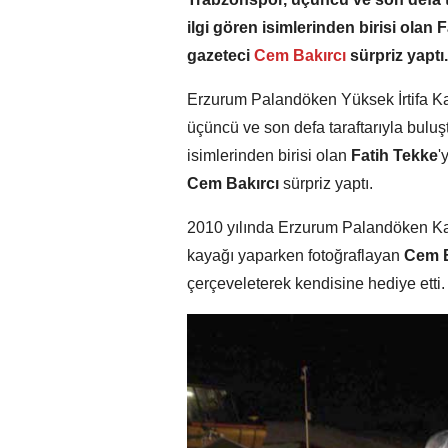
ilgi gören isimlerinden birisi ola
gazeteci
Cem Bakırcı
sürpriz yaptı.
Erzurum Palandöken Yüksek İrtifa K
üçüncü ve son defa taraftarıyla buluş
isimlerinden birisi olan
Fatih Tekke
'
Cem Bakırcı
sürpriz yaptı.
2010 yılında Erzurum Palandöken Ka
kayağı yaparken fotoğraflayan
Cem B
çerçeveleterek kendisine hediye etti.