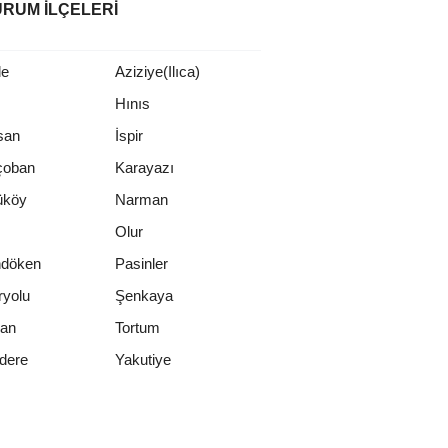
RUM İLÇELERI
le
Aziziye(Ilıca)
Hınıs
san
İspir
çoban
Karayazı
üköy
Narman
Olur
ndöken
Pasinler
ryolu
Şenkaya
an
Tortum
Yakutiye
dere