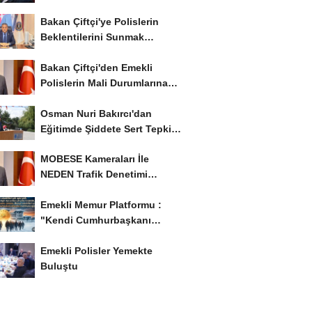
Bakan Çiftçi'ye Polislerin
Beklentilerini Sunmak
İstiyor..!
Bakan Çiftçi'den Emekli
Polislerin Mali Durumlarına
İyileştirme İstedi...
Osman Nuri Bakırcı'dan
Eğitimde Şiddete Sert Tepki:
'Eğitim Ailede...
MOBESE Kameraları İle
NEDEN Trafik Denetimi
Yapılmaz ?
Emekli Memur Platformu :
"Kendi Cumhurbaşkanı
Adayımızı Belirleyeceğiz..!...
Emekli Polisler Yemekte
Buluştu