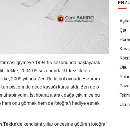
ERZU
Aşka
Çat
Hora
Kara
Köpr
 forması giymeye 1994-95 sezonunda başlayarak
Oltu
tih Tekke, 2004-05 sezonunda 31 kez fileleri
Pala
Tekke, 2009 yılında Zenit'te futbol oynadı. Erzurum
Paza
öken pistlerinde gece kayağı kursu aldı. Ben de o
muhabiriydim. İstihbarat alarak dağa çıktım ve bu
Tekm
sile hem onu görmek hem de fotoğrafı hediye etmek
Uzun
ih Tekke
'de kendisini yıllar öncesine götüren fotoğraf