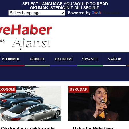
 SELECT LANGUAGE YOU WOULD TO READ 
OKUMAK İSTEDİĞİNİZ DİLİ SEÇİNİZ
  Powered by 
Translate
İSTANBUL
GÜNCEL
EKONOMI
SIYASET
SAĞLIK
EKONOMI
ÜSKÜDAR
Oto kiralama sektöründe
Üsküdar Belediyesi