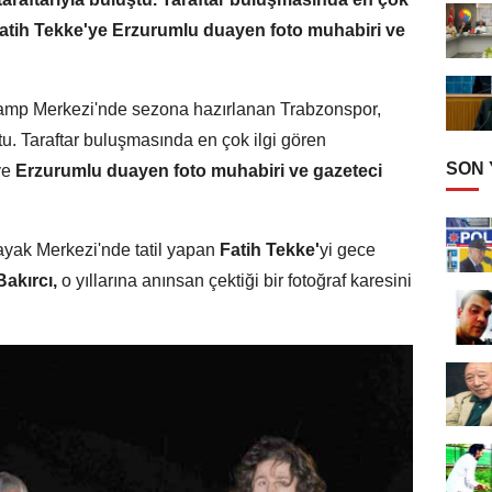
n Fatih Tekke'ye Erzurumlu duayen foto muhabiri ve
amp Merkezi'nde sezona hazırlanan Trabzonspor,
tu. Taraftar buluşmasında en çok ilgi gören
SON
ye
Erzurumlu duayen foto muhabiri ve gazeteci
yak Merkezi'nde tatil yapan
Fatih Tekke'
yi gece
akırcı,
o yıllarına anınsan çektiği bir fotoğraf karesini