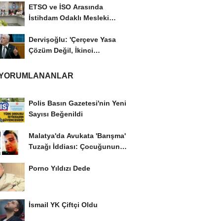
ETSO ve İSO Arasında
İstihdam Odaklı Mesleki
Eğitim Protokolü
Dervişoğlu: 'Çerçeve Yasa
Çözüm Değil, İkinci
Cumhuriyet ve İhanet...
 YORUMLANANLAR
Polis Basın Gazetesi'nin Yeni
Sayısı Beğenildi
Malatya'da Avukata 'Barışma'
Tuzağı İddiası: Çocuğunun
Gözü...
Porno Yıldızı Dede
İsmail YK Çiftçi Oldu