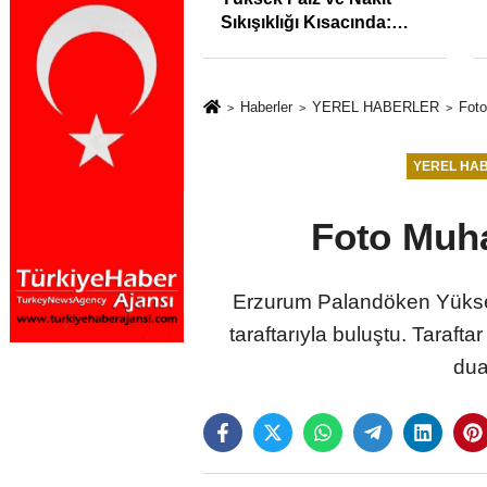
syonunu %31,75;
Sıkışıklığı Kısacında:
%50,49 olarak
Reel Sektörde
dı
Konkordato Fırtınası
Haberler
YEREL HABERLER
Foto
YEREL HA
Foto Muha
Erzurum Palandöken Yüksek
taraftarıyla buluştu. Taraft
dua