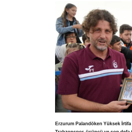
Erzurum Palandöken Yüksek İrtifa
Trabzonspor, üçüncü ve son defa t