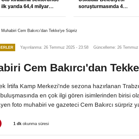
ilk yarıda 64,4 milyar
soruşturmasında 4
TL'lik araç yatırımı
tutuklama
 Muhabiri Cem Bakırcı'dan Tekke'ye Süpriz
Yayınlanma: 26 Temmuz 2025 - 23:58
Güncelleme: 26 Temmuz 
BERLER
biri Cem Bakırcı'dan Tekke
 İrtifa Kamp Merkezi'nde sezona hazırlanan Trabz
ar buluşmasında en çok ilgi gören isimlerinden birisi 
yen foto muhabiri ve gazeteci Cem Bakırcı sürpriz ya
1 dk
okunma süresi