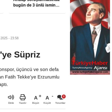
bugün de 3 ünlü ismin
bilgisine başvuruldu!
2025 - 23:58
'ye Süpriz
onspor, üçüncü ve son defa
olan Fatih Tekke'ye Erzurumlu
ptı.
A
A
Büyüt
Küçült
Dinle
Yazdır
Yorumlar