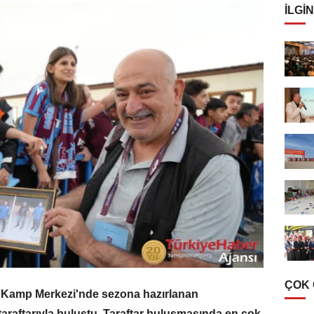
İLGIN
ÇOK
 Kamp Merkezi'nde sezona hazırlanan
araftarıyla buluştu. Taraftar buluşmasında en çok