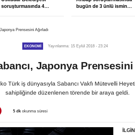
soruşturmasında 4
bugün de 3 ünlü ismin
tutuklama
bilgisine başvuruldu!
Japonya Prensesini Ağırladı
Yayınlanma: 15 Eylül 2018 - 23:24
EKONOMI
abancı, Japonya Prensesini 
ko Türk iş dünyasıyla Sabancı Vakfı Mütevelli Heye
sahipliğinde düzenlenen törende bir araya geldi.
5 dk
okunma süresi
İLGIN