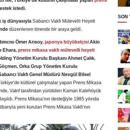
iko ise, Türkiye’de kültürel çalışmalar yapan
prens
estek istedi.
SON
k iş dünyasıyla
Sabancı Vakfı Mütevelli Heyeti
inde
düzenlenen törende bir araya geldi.
dımcısı Ömer Arısoy,
japonya büyükelçisi
Akio
o Ehara,
prens mikasa vakfı mütevelli heyeti
olding Yönetim Kurulu Başkanı Ahmet Çalık,
Göçmen, Orka Grup Yönetim Kurulu
abancı Vakfı Genel Müdürü Nevgül Bilsel
. Türkiye’de kültürel çalışmalar yapan Prens Mikasa
törende, Vakıf tarafından yürütülen Kaman Kalehöyük
aylaşıldı. Prens Mikasa’nın desteğiyle 1985 yılında
itibarıyla yeni kurulan Prens Mikasa Vakfı’nın