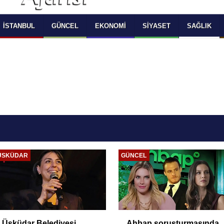
 SELECT LANGUAGE YOU WOULD TO READ 
OKUMAK İSTEDİĞİNİZ DİLİ SEÇİNİZ
  Powered by 
Translate
İSTANBUL
GÜNCEL
EKONOMI
SIYASET
SAĞLIK
ÜSKÜDAR
GÜNCEL
Üsküdar Belediyesi
Ahbap soruşturmasında