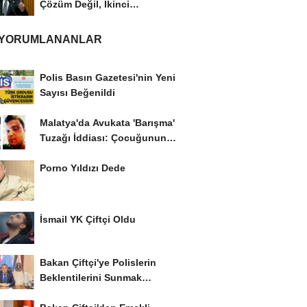
Çözüm Değil, İkinci
Cumhuriyet ve İhanet...
 YORUMLANANLAR
Polis Basın Gazetesi'nin Yeni
Sayısı Beğenildi
Malatya'da Avukata 'Barışma'
Tuzağı İddiası: Çocuğunun
Gözü...
Porno Yıldızı Dede
İsmail YK Çiftçi Oldu
Bakan Çiftçi'ye Polislerin
Beklentilerini Sunmak
İstiyor..!