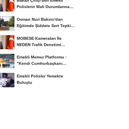
Bakan Çiftçi'den Emekli
Polislerin Mali Durumlarına
İyileştirme İstedi...
Osman Nuri Bakırcı'dan
Eğitimde Şiddete Sert Tepki:
'Eğitim Ailede...
MOBESE Kameraları İle
NEDEN Trafik Denetimi
Yapılmaz ?
Emekli Memur Platformu :
"Kendi Cumhurbaşkanı
Adayımızı Belirleyeceğiz..!...
Emekli Polisler Yemekte
Buluştu