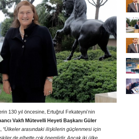
erin 130 yıl öncesine, Ertuğrul Fırkateyni'nin
ancı Vakfı Mütevelli Heyeti Başkanı Güler
a,
“Ülkeler arasındaki ilişkilerin güçlenmesi için
işkiler de elbette çok önemlidir. Ancak iki ülke