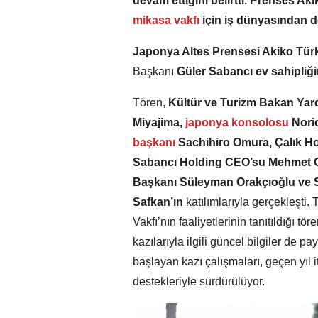
devam ettiğini belirtti. Prenses Ak
mikasa vakfı
için iş dünyasından d
Japonya Altes Prensesi Akiko Tür
Başkanı
Güler
Sabancı ev sahipliğ
Tören,
Kültür ve Turizm Bakan Yar
Miyajima,
japonya konsolosu
Nori
başkanı
Sachihiro Omura, Çalık H
Sabancı Holding CEO’su Mehmet 
Başkanı Süleyman Orakçıoğlu ve S
Safkan’ın
katılımlarıyla gerçekleşti
Vakfı’nın faaliyetlerinin tanıtıldığı 
kazılarıyla ilgili güncel bilgiler de p
başlayan kazı çalışmaları, geçen yıl 
destekleriyle sürdürülüyor.