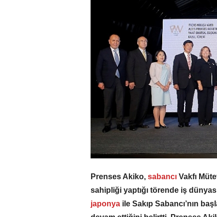
Prenses Akiko,
sabancı
Vakfı Müte
sahipliği yaptığı törende iş dünyası 
japonya
ile Sakıp Sabancı’nın başla