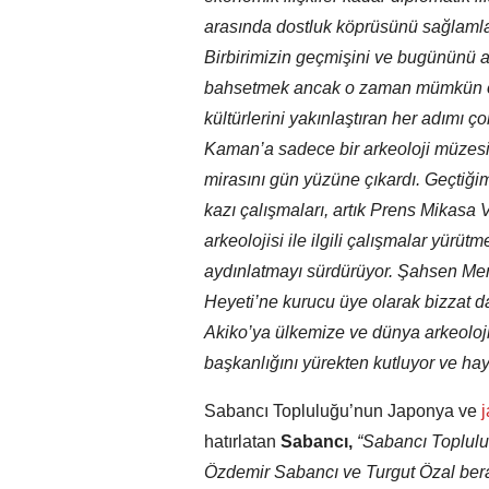
arasında dostluk köprüsünü sağlamlaştı
Birbirimizin geçmişini ve bugününü an
bahsetmek ancak o zaman mümkün ola
kültürlerini yakınlaştıran her adımı ç
Kaman’a sadece bir arkeoloji müzesi 
mirasını gün yüzüne çıkardı. Geçtiğim
kazı çalışmaları, artık Prens Mikasa V
arkeolojisi ile ilgili çalışmalar yürü
aydınlatmayı sürdürüyor. Şahsen Mer
Heyeti’ne kurucu üye olarak bizzat 
Akiko’ya ülkemize ve dünya arkeoloji
başkanlığını yürekten kutluyor ve hayı
Sabancı Topluluğu’nun Japonya ve
j
hatırlatan
Sabancı,
“Sabancı Toplulu
Özdemir Sabancı ve Turgut Özal bera