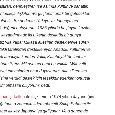
ran, derinleştiren ise aslında kültür ve sanattır.
ladıkça ilişkilerimiz güçlenir; ortak bir gelecekten
bilir. Bu nedenle Türkiye ve Japonya’nın
ok değerli buluyorum. 1985 yılında başlayan kazılar,
kazandırmadı; iki ülkenin dostluğu bir dünya
iz yıla kadar Mikasa ailesinin destekleriyle süren
akfı tarafından destekleniyor. Anadolu kültürleri ve
tmek amacıyla kurulan Vakıf, Kalehöyük’ün tarihini
hum Prens Mikasa’nın beni bu vakıfta Mütevelli
davet etmesinden onur duyuyorum. Altes Prenses
sine verdiği destek için teşekkür ederken; onursal
rlı olmasını diliyorum”
dedi.
apon şirketleri
ile ilişkilerinin 1974 yılına dayandığını
ğu’nun o zamanki lideri rahmetli Sakıp Sabancı ile
ber ilk kez Japonya’ya gidiyorlar. Ve o dönemde