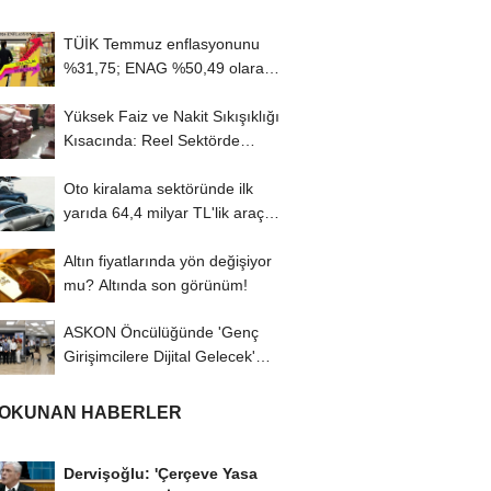
TÜİK Temmuz enflasyonunu
%31,75; ENAG %50,49 olarak
açıkladı
Yüksek Faiz ve Nakit Sıkışıklığı
Kısacında: Reel Sektörde
Konkordato...
Oto kiralama sektöründe ilk
yarıda 64,4 milyar TL'lik araç
yatırımı
Altın fiyatlarında yön değişiyor
mu? Altında son görünüm!
ASKON Öncülüğünde 'Genç
Girişimcilere Dijital Gelecek'
Programı...
 OKUNAN HABERLER
Dervişoğlu: 'Çerçeve Yasa