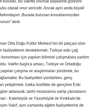
ı kuruldu. Bu vakıfta onursal başkanlık görevini
ubu olarak onur vericidir. Ancak aynı anda büyük
farkındayım. Burada bulunan konuklarımızdan
iyorum”
dedi.
an Orta Doğu Kültür Merkezi'nin bir parçası olan
 faaliyetlerini desteklemek; Türkiye eski çağ
sın korunması için yapılan bilimsel çalışmalara yardım
ldu. Vakfın başlıca amacı, Türkiye ve Ortadoğu
ne yapılan çalışma ve araştırmaları yürütmek, bu
lamaktır. Bu faaliyetleri yürütürken, genç
ları yetiştirmek, halka özellikle de gençlere Eski
iler aktararak, tarihi miraslarına sahip çıkmalarını
man - Kalehöyük ve Yassıhöyük ile Kırıkkale’de
eyen Vakıf, aynı zamanda eğitim faaliyetlerine de