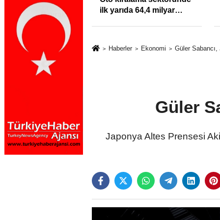
klığı Kısacında:
ilk yarıda 64,4 milyar
Sektörde
TL'lik araç yatırımı
rdato Fırtınası
Haberler
Ekonomi
Güler Sabancı, 
Güler S
Japonya Altes Prensesi Aki