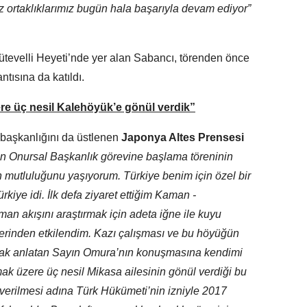
iz ortaklıklarımız bugün hala başarıyla devam ediyor”
evelli Heyeti’nde yer alan Sabancı, törenden önce
ntısına da katıldı.
 üç nesil Kalehöyük’e gönül verdik”
başkanlığını da üstlenen
Japonya Altes Prensesi
n Onursal Başkanlık görevine başlama töreninin
 mutluluğunu yaşıyorum. Türkiye benim için özel bir
ürkiye idi. İlk defa ziyaret ettiğim Kaman -
an akışını araştırmak için adeta iğne ile kuyu
erinden etkilendim. Kazı çalışması ve bu höyüğün
arak anlatan Sayın Omura’nın konuşmasına kendimi
k üzere üç nesil Mikasa ailesinin gönül verdiği bu
verilmesi adına Türk Hükümeti’nin izniyle 2017