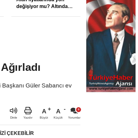
değişiyor mu? Altında
son görünüm!
Ağırladı
ti Başkanı Güler Sabancı ev
A
A
Büyüt
Küçült
Dinle
Yazdır
Yorumlar
IZI ÇEKEBILIR