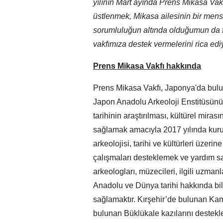
yılının Mart ayında Prens Mikasa Vakf
üstlenmek, Mikasa ailesinin bir mens
sorumluluğun altında olduğumun da 
vakfımıza destek vermelerini rica ed
Prens Mikasa Vakfı hakkında
Prens Mikasa Vakfı, Japonya'da bulun
Japon Anadolu Arkeoloji Enstitüsünün
tarihinin araştırılması, kültürel mira
sağlamak amacıyla 2017 yılında kuru
arkeolojisi, tarihi ve kültürleri üzeri
çalışmaları desteklemek ve yardım sağ
arkeologları, müzecileri, ilgili uzman
Anadolu ve Dünya tarihi hakkında bilg
sağlamaktır. Kırşehir’de bulunan Ka
bulunan Büklükale kazılarını destekl