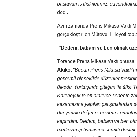
başlayan iş ilişkilerimiz, güvendiğim
dedi.
Aynı zamanda Prens Mikasa Vakfı Müt
gerçekleştirilen Mütevelli Heyeti topla
“Dedem, babam ve ben olmak üzere
Törende Prens Mikasa Vakfı onursal 
Akiko
, “
Bugün Prens Mikasa Vakfı’nı
görkemli bir şekilde düzenlenmesinin
ülkedir. Yurtdışında gittiğim ilk ülke T
Kalehöyük’te on binlerce senenin zam
kazarcasına yapılan çalışmalardan d
dünyadaki değerini gözlerini parlat
kaptırdım. Dedem, babam ve ben olma
merkezin çalışmasına sürekli destek 