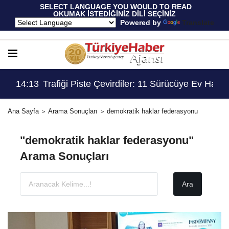
 SELECT LANGUAGE YOU WOULD TO READ 
OKUMAK İSTEDİĞİNİZ DİLİ SEÇİNİZ
  Powered by 
Translate
Ev Hapsi, 2 Milyon Lira Ceza..!
13:53
Trafik Müfettişlerine Getirilen 70 Yaş Sınırlama
14:
Ana Sayfa
Arama Sonuçları
demokratik haklar federasyonu
"demokratik haklar federasyonu"
Arama Sonuçları