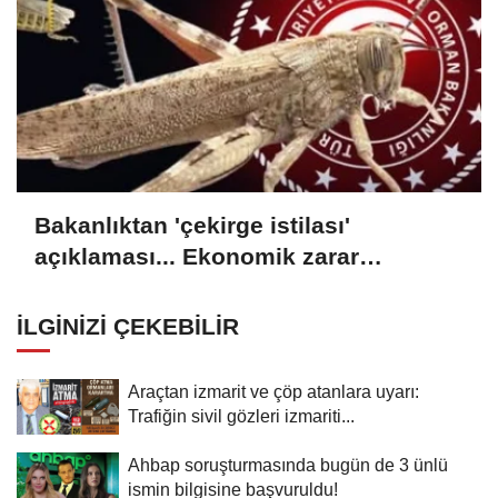
Bakanlıktan 'çekirge istilası'
açıklaması... Ekonomik zarar
oluşturan popülasyon yok
İLGINIZI ÇEKEBILIR
Araçtan izmarit ve çöp atanlara uyarı:
Trafiğin sivil gözleri izmariti...
Ahbap soruşturmasında bugün de 3 ünlü
ismin bilgisine başvuruldu!