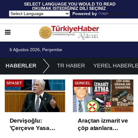
 SELECT LANGUAGE YOU WOULD TO READ 
OKUMAK İSTEDİĞİNİZ DİLİ SEÇİNİZ
  Powered by 
Translate
6 Ağustos 2026, Perşembe
HABERLER
TR HABER
YEREL HABERL
SIYASET
GÜNCEL
Dervişoğlu:
Araçtan izmarit ve
'Çerçeve Yasa
çöp atanlara
Çözüm Değil,
uyarı: Trafiğin