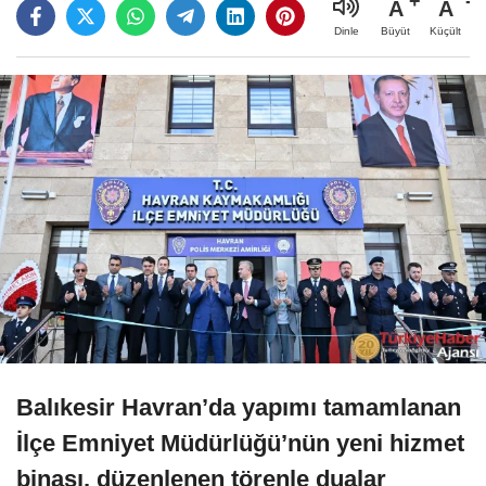
A
A
Büyüt
Küçült
Dinle
Balıkesir Havran’da yapımı tamamlanan
İlçe Emniyet Müdürlüğü’nün yeni hizmet
binası, düzenlenen törenle dualar