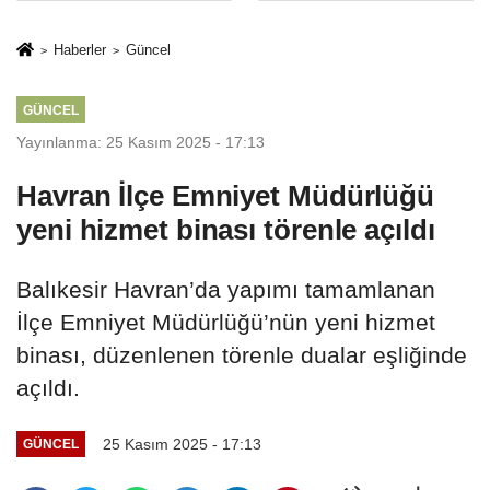
İkinci Cumhuriyet
sivil gözleri
ve İhanet
izmariti
Haberler
Güncel
Belgesidir!'
affetmeyecek
GÜNCEL
Yayınlanma: 25 Kasım 2025 - 17:13
Havran İlçe Emniyet Müdürlüğü
yeni hizmet binası törenle açıldı
Balıkesir Havran’da yapımı tamamlanan
İlçe Emniyet Müdürlüğü’nün yeni hizmet
binası, düzenlenen törenle dualar eşliğinde
açıldı.
25 Kasım 2025 - 17:13
GÜNCEL