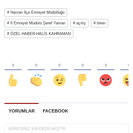
# Havran İlçe Emniyet Müdürlüğü
# İl Emniyet Müdürü Şeref Yaman
# açılış
# tören
# ÖZEL HABER-HALİS KAHRAMAN
YORUMLAR
FACEBOOK