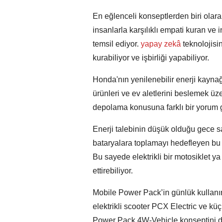
En eğlenceli konseptlerden biri olarak
insanlarla karşılıklı empati kuran ve 
temsil ediyor.
yapay zekâ
teknolojisi
kurabiliyor ve işbirliği yapabiliyor.
Honda'nın yenilenebilir enerji kaynağın
ürünleri ve ev aletlerini beslemek üz
depolama konusuna farklı bir yorum ge
Enerji talebinin düşük olduğu gece saat
bataryalara toplamayı hedefleyen bu 
Bu sayede elektrikli bir motosiklet ya 
ettirebiliyor.
Mobile Power Pack’in günlük kullanı
elektrikli scooter PCX Electric ve küçü
Power Pack 4W-Vehicle konseptini d