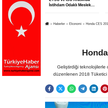
syonunu %31,75;
Sıkışıklığı Kısacında:
%50,49 olarak
Reel Sektörde
dı
Konkordato Fırtınası
Haberler
Ekonomi
Honda CES 2018
Honda 
Geliştirdiği teknolojile
düzenlenen 2018 Tüketici El