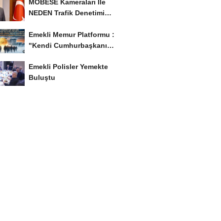
MOBESE Kameraları İle
NEDEN Trafik Denetimi
Yapılmaz ?
Emekli Memur Platformu :
"Kendi Cumhurbaşkanı
Adayımızı Belirleyeceğiz..!...
Emekli Polisler Yemekte
Buluştu