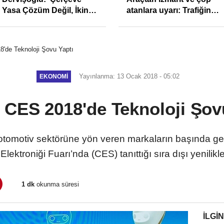
ilk yarıda 64,4 milyar
soruşturmasında 4
TL'lik araç yatırımı
tutuklama
'de Teknoloji Şovu Yaptı
Yayınlanma: 13 Ocak 2018 - 05:02
EKONOMI
CES 2018'de Teknoloji Şov
rle otomotiv sektörüne yön veren markaların başında 
ektroniği Fuarı’nda (CES) tanıttığı sıra dışı yenilik
1 dk
okunma süresi
İLGIN