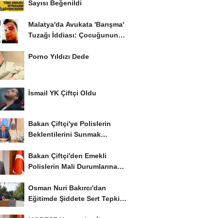
Sayısı Beğenildi
Malatya'da Avukata 'Barışma'
Tuzağı İddiası: Çocuğunun
Gözü...
Porno Yıldızı Dede
İsmail YK Çiftçi Oldu
Bakan Çiftçi'ye Polislerin
Beklentilerini Sunmak
İstiyor..!
Bakan Çiftçi'den Emekli
Polislerin Mali Durumlarına
İyileştirme İstedi...
Osman Nuri Bakırcı'dan
Eğitimde Şiddete Sert Tepki:
'Eğitim Ailede...