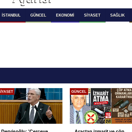
 SELECT LANGUAGE YOU WOULD TO READ 
OKUMAK İSTEDİĞİNİZ DİLİ SEÇİNİZ
  Powered by 
Translate
İSTANBUL
GÜNCEL
EKONOMI
SIYASET
SAĞLIK
EKONOMI
ÜSKÜDAR
Oto kiralama sektöründe
Üsküdar Belediyesi