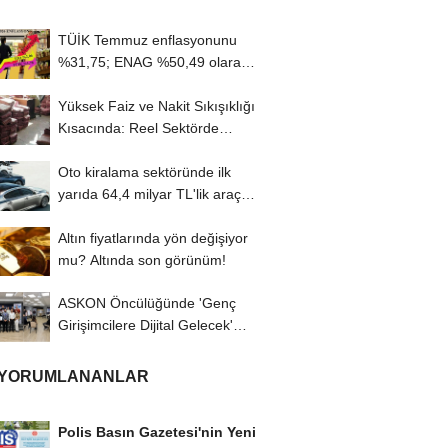
TÜİK Temmuz enflasyonunu
%31,75; ENAG %50,49 olarak
açıkladı
Yüksek Faiz ve Nakit Sıkışıklığı
Kısacında: Reel Sektörde
Konkordato...
Oto kiralama sektöründe ilk
yarıda 64,4 milyar TL'lik araç
yatırımı
Altın fiyatlarında yön değişiyor
mu? Altında son görünüm!
ASKON Öncülüğünde 'Genç
Girişimcilere Dijital Gelecek'
Programı...
 YORUMLANANLAR
Polis Basın Gazetesi'nin Yeni