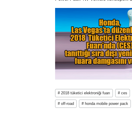
# 2018 tüketici elektroniği fuarı
# ces
# off-road
# honda mobile power pack