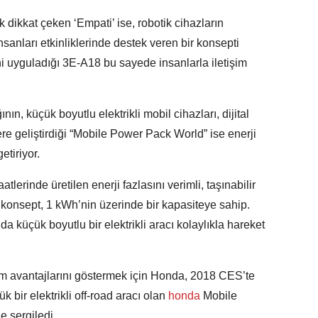
 dikkat çeken ‘Empati’ ise, robotik cihazların
insanları etkinliklerinde destek veren bir konsepti
ni uyguladığı 3E-A18 bu sayede insanlarla iletişim
ın, küçük boyutlu elektrikli mobil cihazları, dijital
ere geliştirdiği “Mobile Power Pack World” ise enerji
tiriyor.
lerinde üretilen enerji fazlasını verimli, taşınabilir
konsept, 1 kWh’nin üzerinde bir kapasiteye sahip.
da küçük boyutlu bir elektrikli aracı kolaylıkla hareket
m avantajlarını göstermek için Honda, 2018 CES’te
k bir elektrikli off-road aracı olan
honda
Mobile
e sergiledi.