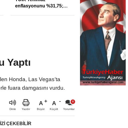
bugün de 3 ünlü ismin
bilgisine başvuruldu!
u Yaptı
gelen Honda, Las Vegas’ta
lerle fuara damgasını vurdu.
A
A
Büyüt
Küçült
Dinle
Yazdır
Yorumlar
IZI ÇEKEBILIR