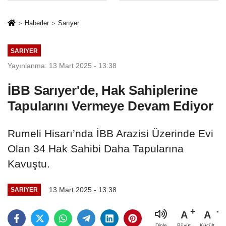
Mesleki Eğitim
İkinci Cumhuriyet
Protokolü
ve İhanet
Haberler
Sarıyer
Belgesidir!'
SARIYER
Yayınlanma: 13 Mart 2025 - 13:38
İBB Sarıyer'de, Hak Sahiplerine
Tapularını Vermeye Devam Ediyor
Rumeli Hisarı’nda İBB Arazisi Üzerinde Evi
Olan 34 Hak Sahibi Daha Tapularına
Kavuştu.
13 Mart 2025 - 13:38
SARIYER
A
A
Büyüt
Küçült
Dinle