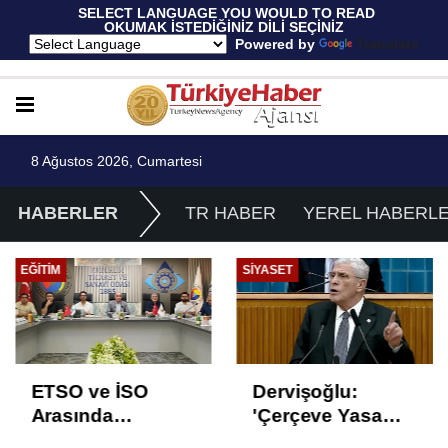
 SELECT LANGUAGE YOU WOULD TO READ 
OKUMAK İSTEDİĞİNİZ DİLİ SEÇİNİZ
  Powered by 
Translate
8 Ağustos 2026, Cumartesi
HABERLER
TR HABER
YEREL HABERL
EĞITIM
SIYASET
ETSO ve İSO
Dervişoğlu:
Arasında
'Çerçeve Yasa
İstihdam Odaklı
Çözüm Değil,