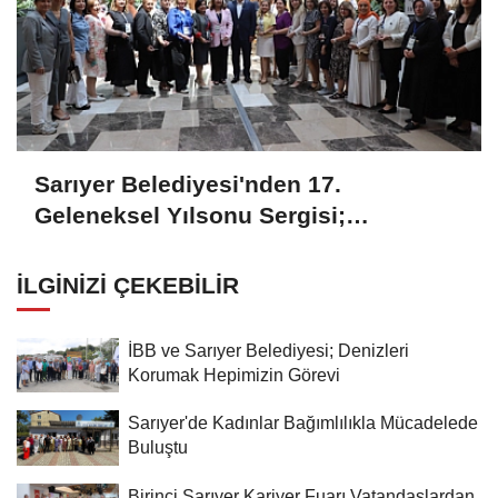
Sarıyer Belediyesi'nden 17.
Geleneksel Yılsonu Sergisi;
'Gönülden Ele, Elden Size'
İLGINIZI ÇEKEBILIR
İBB ve Sarıyer Belediyesi; Denizleri
Korumak Hepimizin Görevi
Sarıyer'de Kadınlar Bağımlılıkla Mücadelede
Buluştu
Birinci Sarıyer Kariyer Fuarı Vatandaşlardan