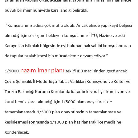
tarafından yapılan ortak açıklamada, tapuların alınmasının mahallede
büyük bir memnuniyetle karşılandığı belirtildi.
“Komşularımız adına çok mutlu olduk. Ancak elinde yapı kayıt belgesi
olmadığı için sözleşme bekleyen komşularımız, İTÜ, Hazine ve eski
Karayolları istimlak bölgesinde evi bulunan hak sahibi komşularımızın
da tapularını alabilmesi için mücadelemiz devam ediyor.”
nazım imar planı
1/5000
teklifi İBB meclisinden geçti ancak
Çevre Şehircilik İl Müdürlüğü Tabiat Varlıkları Komisyonu ve Kültür ve
Turizm Bakanlığı Koruma Kurulunda karar bekliyor. İlgili komisyon ve
kurul henüz karar almadığı için 1/5000 plan onay süreci de
tamamlanamadı. 1/5000 plan onay sürecinin tamamlanması ve
kesinleşmesi sonrasında 1/1000 plan hazırlanarak ilçe meclisine
gönderilecek.