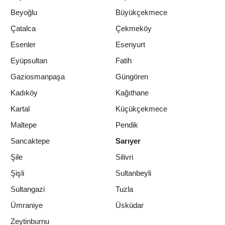
Beyoğlu
Büyükçekmece
Çatalca
Çekmeköy
Esenler
Esenyurt
Eyüpsultan
Fatih
Gaziosmanpaşa
Güngören
Kadıköy
Kağıthane
Kartal
Küçükçekmece
Maltepe
Pendik
Sancaktepe
Sarıyer
Şile
Silivri
Şişli
Sultanbeyli
Sultangazi
Tuzla
Ümraniye
Üsküdar
Zeytinburnu