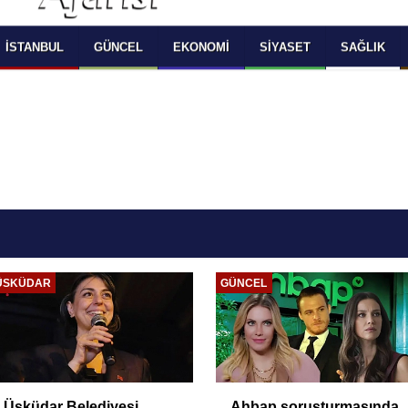
 SELECT LANGUAGE YOU WOULD TO READ 
OKUMAK İSTEDİĞİNİZ DİLİ SEÇİNİZ
  Powered by 
Translate
İSTANBUL
GÜNCEL
EKONOMI
SIYASET
SAĞLIK
ÜSKÜDAR
GÜNCEL
Üsküdar Belediyesi
Ahbap soruşturmasında