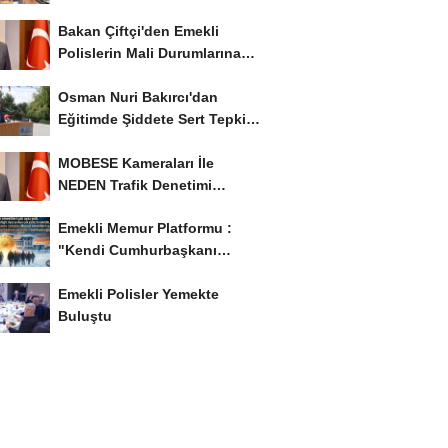
İstiyor..!
Bakan Çiftçi'den Emekli
Polislerin Mali Durumlarına
İyileştirme İstedi...
Osman Nuri Bakırcı'dan
Eğitimde Şiddete Sert Tepki:
'Eğitim Ailede...
MOBESE Kameraları İle
NEDEN Trafik Denetimi
Yapılmaz ?
Emekli Memur Platformu :
"Kendi Cumhurbaşkanı
Adayımızı Belirleyeceğiz..!...
Emekli Polisler Yemekte
Buluştu