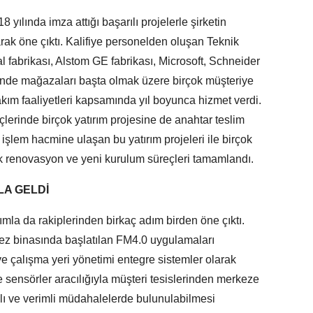
 yılında imza attığı başarılı projelerle şirketin
arak öne çıktı. Kalifiye personelden oluşan Teknik
al fabrikası, Alstom GE fabrikası, Microsoft, Schneider
akende mağazaları başta olmak üzere birçok müşteriye
akım faaliyetleri kapsamında yıl boyunca hizmet verdi.
reçlerinde birçok yatırım projesine de anahtar teslim
işlem hacmine ulaşan bu yatırım projeleri ile birçok
ik renovasyon ve yeni kurulum süreçleri tamamlandı.
LA GELDİ
dımla da rakiplerinden birkaç adım birden öne çıktı.
ez binasında başlatılan FM4.0 uygulamaları
e çalışma yeri yönetimi entegre sistemler olarak
le sensörler aracılığıyla müşteri tesislerinden merkeze
zlı ve verimli müdahalelerde bulunulabilmesi