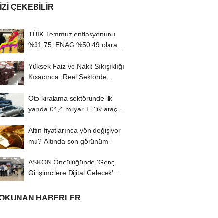
IZI ÇEKEBILIR
TÜİK Temmuz enflasyonunu
%31,75; ENAG %50,49 olarak
açıkladı
Yüksek Faiz ve Nakit Sıkışıklığı
Kısacında: Reel Sektörde
Konkordato...
Oto kiralama sektöründe ilk
yarıda 64,4 milyar TL'lik araç
yatırımı
Altın fiyatlarında yön değişiyor
mu? Altında son görünüm!
ASKON Öncülüğünde 'Genç
Girişimcilere Dijital Gelecek'
Programı...
 OKUNAN HABERLER