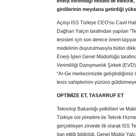
enerji verimliliği modeli ile elektrik
girdilerinin meydana getirdiği yük
Açılışı ISS Türkiye CEO’su Cavit Ha
Dağhan Yalçın tarafından yapılan “Te
tesisleri için son derece önem taşıya
modelinin duyurulmasıyla bütün dikka
Enerji İşleri Genel Müdürlüğü tarafın
Verimliliği Danışmanlık Şirketi (EVD)
“Ar-Ge merkezimizde geliştirdiğimiz
tesis sahiplerinin yüzünü güldürmeye 
OPTİMİZE ET, TASARRUF ET
Teknoloji Bakanlığı yetkilileri ve Mak
Türkiye üst yönetimi ile Teknik Hizmet
gerçekleşen zirvede ilk olarak ISS T
ilan ettiği bildirildi. Genel Müdür Ya