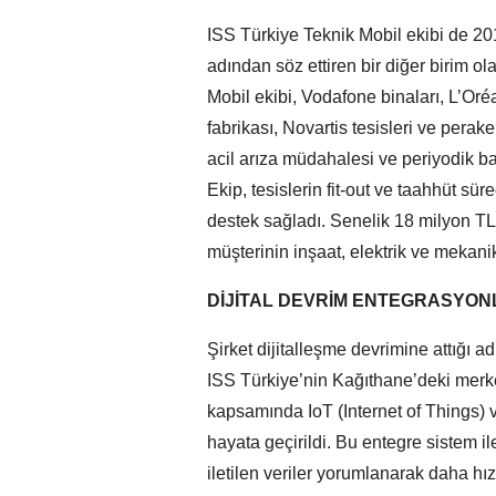
ISS Türkiye Teknik Mobil ekibi de 2018
adından söz ettiren bir diğer birim ol
Mobil ekibi, Vodafone binaları, L’Oré
fabrikası, Novartis tesisleri ve per
acil arıza müdahalesi ve periyodik b
Ekip, tesislerin fit-out ve taahhüt sü
destek sağladı. Senelik 18 milyon TL 
müşterinin inşaat, elektrik ve mekan
DİJİTAL DEVRİM ENTEGRASYON
Şirket dijitalleşme devrimine attığı a
ISS Türkiye’nin Kağıthane’deki merk
kapsamında IoT (Internet of Things) v
hayata geçirildi. Bu entegre sistem i
iletilen veriler yorumlanarak daha hı