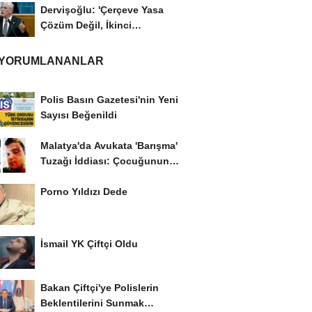
Dervişoğlu: 'Çerçeve Yasa
Çözüm Değil, İkinci
Cumhuriyet ve İhanet...
 YORUMLANANLAR
Polis Basın Gazetesi'nin Yeni
Sayısı Beğenildi
Malatya'da Avukata 'Barışma'
Tuzağı İddiası: Çocuğunun
Gözü...
Porno Yıldızı Dede
İsmail YK Çiftçi Oldu
Bakan Çiftçi'ye Polislerin
Beklentilerini Sunmak