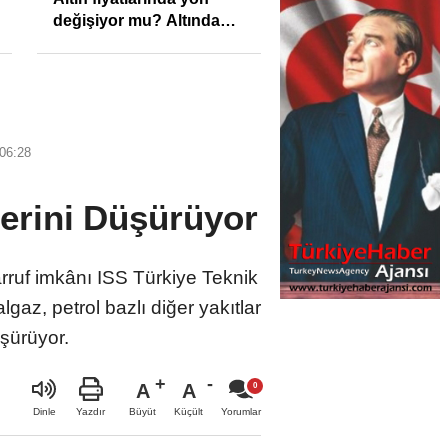
değişiyor mu? Altında
son görünüm!
06:28
tlerini Düşürüyor
arruf imkânı ISS Türkiye Teknik
algaz, petrol bazlı diğer yakıtlar
üşürüyor.
A
A
Büyüt
Küçült
Dinle
Yazdır
Yorumlar