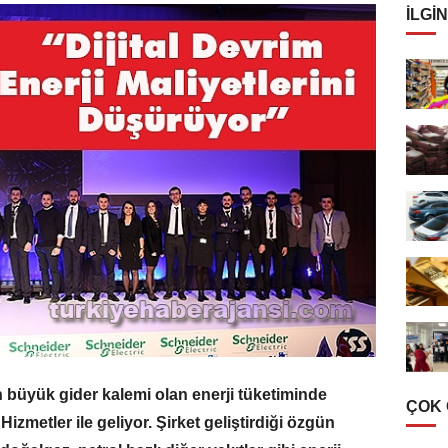
İLGIN
n büyük gider kalemi olan enerji tüketiminde
ÇOK
izmetler ile geliyor. Şirket geliştirdiği özgün