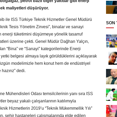
, doğalgaz, petrol bazlı diğer yakıtlar gibi enerji
sek maliyetleri düşürüyor.
bib ile ISS Türkiye Teknik Hizmetler Genel Müdürü
SON
knik Tesis Yönetim Zirvesi”, binalar ve sanayi
n enerji tüketimini düşürmeye yönelik tasarruf
tleri üzerine çekti. Genel Müdür Dağhan Yalçın,
dan “Bina” ve “Sanayi” kategorilerinde Enerji
 yetki belgesi almaya layık görüldüklerini açıklayarak
 özgün modelimizle hem konut hem de endüstriyel
hazırız” dedi.
ine Mühendisleri Odası temsilcilerinin yanı sıra ISS
ler beyaz yakalı çalışanlarının katılımıyla
eknik Hizmetlerin 2019’u “Teknik Mükemmellik Yılı”
lçın, şehir hastaneleri çalışmalarında elde edilen