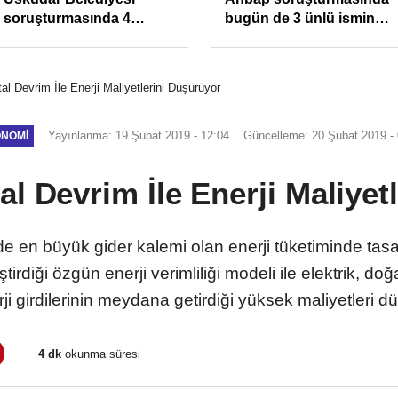
soruşturmasında 4
bugün de 3 ünlü ismin
tutuklama
bilgisine başvuruldu!
tal Devrim İle Enerji Maliyetlerini Düşürüyor
Yayınlanma: 19 Şubat 2019 - 12:04
Güncelleme: 20 Şubat 2019 - 
NOMI
tal Devrim İle Enerji Maliye
de en büyük gider kalemi olan enerji tüketiminde tas
iştirdiği özgün enerji verimliliği modeli ile elektrik, doğ
rji girdilerinin meydana getirdiği yüksek maliyetleri d
4 dk
okunma süresi