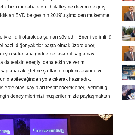
lik hızlı müdahaleleri, dijitalleşme devrimine giriş
a aldıkları EVD belgesinin 2019’u şimdiden mükemmel
iyle ilgili olarak da şunları söyledi: “Enerji verimliliği
ol bazlı diğer yakıtlar başta olmak üzere enerji
ekli yükselen ana girdilerde tasarruf sağlamayı
a da tesisin enerjiyi daha etkin ve verimli
sağlanacak işletme şartlarının optimizasyonu ve
n olabileceğinden yola çıkarak hazırladık.
slerde olası kayıpları tespit ederek enerji verimliliği
engin deneyimlerimizi müşterilerimizle paylaşmaktan