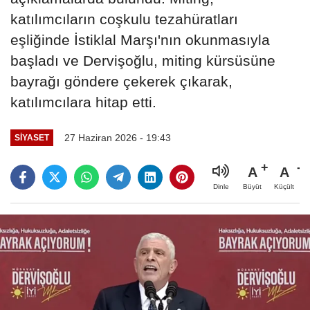
katılımcıların coşkulu tezahüratları
eşliğinde İstiklal Marşı'nın okunmasıyla
başladı ve Dervişoğlu, miting kürsüsüne
bayrağı göndere çekerek çıkarak,
katılımcılara hitap etti.
27 Haziran 2026 - 19:43
SIYASET
A
A
Büyüt
Küçült
Dinle