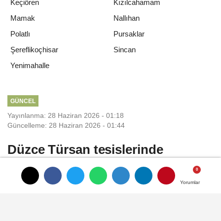
Keçiören
Kızılcahamam
Mamak
Nallıhan
Polatlı
Pursaklar
Şereflikoçhisar
Sincan
Yenimahalle
GÜNCEL
Yayınlanma: 28 Haziran 2026 - 01:18
Güncelleme: 28 Haziran 2026 - 01:44
Düzce Türsan tesislerinde
Skandal
Yorumlar
Yorumlar
Ankara-İstanbul otoyolunun en kritik geçiş
noktalarından biri olan Düzce'deki yol