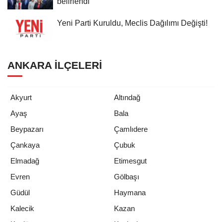
belirlendi
Yeni Parti Kuruldu, Meclis Dağılımı Değişti!
ANKARA İLÇELERI
Akyurt
Altındağ
Ayaş
Bala
Beypazarı
Çamlıdere
Çankaya
Çubuk
Elmadağ
Etimesgut
Evren
Gölbaşı
Güdül
Haymana
Kalecik
Kazan