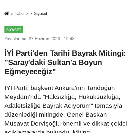
Mesleki Eğitim
İkinci Cumhuriyet
Protokolü
ve İhanet
Haberler
Siyaset
Belgesidir!'
SIYASET
Yayınlanma: 27 Haziran 2026 - 19:43
İYİ Parti'den Tarihi Bayrak Mitingi:
"Saray'daki Sultan'a Boyun
Eğmeyeceğiz"
İYİ Parti, başkent Ankara'nın Tandoğan
Meydanı'nda "Haksızlığa, Hukuksuzluğa,
Adaletsizliğe Bayrak Açıyorum" temasıyla
düzenlediği mitingde, Genel Başkan
Müsavat Dervişoğlu önemli ve dikkat çekici
açıklamalarda bulundu. Miting,