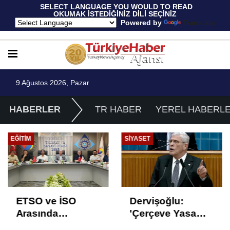
 SELECT LANGUAGE YOU WOULD TO READ 
OKUMAK İSTEDİĞİNİZ DİLİ SEÇİNİZ
  Powered by 
Translate
9 Ağustos 2026, Pazar
HABERLER
TR HABER
YEREL HABERL
EĞITIM
SIYASET
ETSO ve İSO
Dervişoğlu:
Arasında
'Çerçeve Yasa
İstihdam Odaklı
Çözüm Değil,